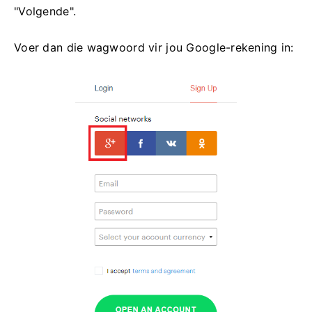
"Volgende".
Voer dan die wagwoord vir jou Google-rekening in: