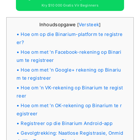
Kry $10 000 Gratis Vir Beginners
Inhoudsopgawe
Versteek
[
]
Hoe om op die Binarium-platform te registre
er?
Hoe om met 'n Facebook-rekening op Binari
um te registreer
Hoe om met 'n Google+ rekening op Binariu
m te registreer
Hoe om 'n VK-rekening op Binarium te regist
reer
Hoe om met 'n OK-rekening op Binarium te r
egistreer
Registreer op die Binarium Android-app
Gevolgtrekking: Naatlose Registrasie, Onmid