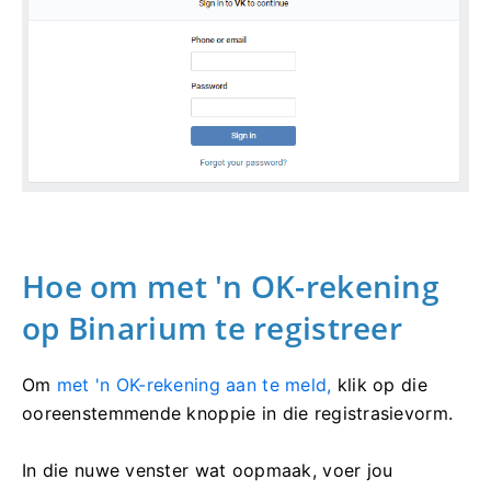
Hoe om met 'n OK-rekening
op Binarium te registreer
Om
met 'n OK-rekening aan te meld,
klik op die
ooreenstemmende knoppie in die registrasievorm.
In die nuwe venster wat oopmaak, voer jou