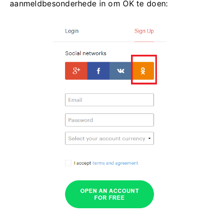
aanmeldbesonderhede in om OK te doen: