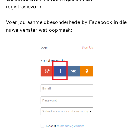
registrasievorm.
Voer jou aanmeldbesonderhede by Facebook in die
nuwe venster wat oopmaak: