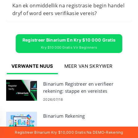
Kan ek onmiddellik na registrasie begin handel
dryf of word eers verifikasie vereis?
Registreer Binarium En Kry $10 000 Gratis
Kry $10 000 Gratis Vir Beginners
VERWANTE NUUS
MEER VAN SKRYWER
Binarium Registreer en verifieer
rekening: stappe en vereistes
2026/07/18
Binarium Rekening
2026/07/18
Registreer Binarium Kry $10,000 Gratis Na DEMO-Rekening