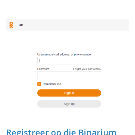
Registreer op die Binarium