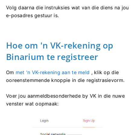
Volg daarna die instruksies wat van die diens na jou
e-posadres gestuur is.
Hoe om 'n VK-rekening op
Binarium te registreer
Om
met 'n VK-rekening aan te meld
, klik op die
ooreenstemmende knoppie in die registrasievorm.
Voer jou aanmeldbesonderhede by VK in die nuwe
venster wat oopmaak: