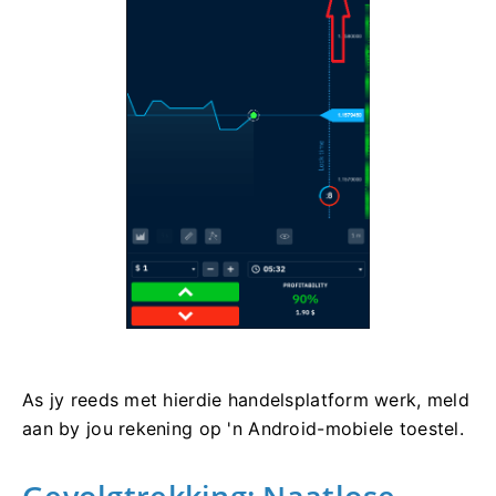
As jy reeds met hierdie handelsplatform werk, meld
aan by jou rekening op 'n Android-mobiele toestel.