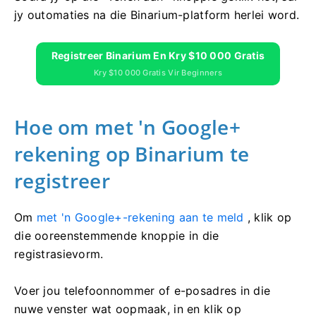
jy outomaties na die Binarium-platform herlei word.
Registreer Binarium En Kry $10 000 Gratis
Kry $10 000 Gratis Vir Beginners
Hoe om met 'n Google+
rekening op Binarium te
registreer
Om
met 'n Google+-rekening aan te meld
, klik op
die ooreenstemmende knoppie in die
registrasievorm.
Voer jou telefoonnommer of e-posadres in die
nuwe venster wat oopmaak, in en klik op