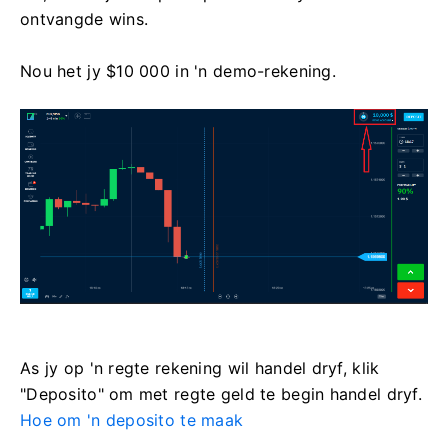
ontvangde wins.
Nou het jy $10 000 in 'n demo-rekening.
As jy op 'n regte rekening wil handel dryf, klik
"Deposito" om met regte geld te begin handel dryf.
Hoe om 'n deposito te maak