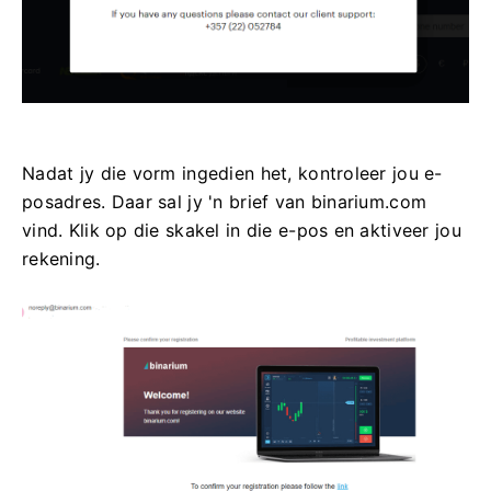
Nadat jy die vorm ingedien het, kontroleer jou e-
posadres. Daar sal jy 'n brief van binarium.com
vind. Klik op die skakel in die e-pos en aktiveer jou
rekening.