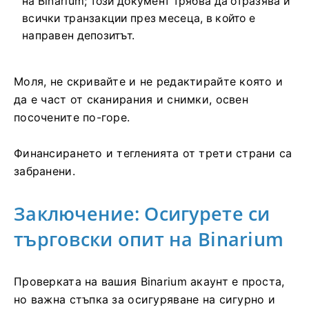
на Binarium; този документ трябва да отразява и
всички транзакции през месеца, в който е
направен депозитът.
Моля, не скривайте и не редактирайте която и
да е част от сканирания и снимки, освен
посочените по-горе.
Финансирането и тегленията от трети страни са
забранени.
Заключение: Осигурете си
търговски опит на Binarium
Проверката на вашия Binarium акаунт е проста,
но важна стъпка за осигуряване на сигурно и