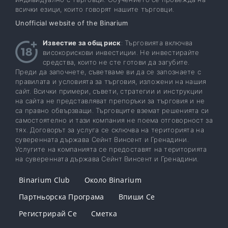
всички езици, които говорят нашите търговци.
Unofficial website of the Binarium
Известие за общ риск
: Търговията включва
високорискови инвестиции. Не инвестирайте
средства, които не сте готови да загубите.
Преди да започнете, съветваме ви да се запознаете с
правилата и условията за търговия, изложени на нашия
сайт. Всички примери, съвети, стратегии и инструкции
на сайта не представляват препоръки за търговия и не
са правно обвързващи. Търговците вземат решенията си
самостоятелно и тази компания не поема отговорност за
тях. Договорът за услуга се сключва на територията на
суверенната държава Сейнт Винсент и Гренадини.
Услугите на компанията се предоставят на територията
на суверенната държава Сейнт Винсент и Гренадини.
Binarium Club
Около Binarium
Партньорска Програма
Впиши Се
Регистрирай Се
Сметка