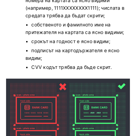
номера на картата са ясно видими
(например, 1111XXXXXXXX1111); числата в
средата трябва да бъдат скрити;
собственото и фамилното име на
притежателя на картата са ясно видими;
срокът на годност е ясно видим;
подписът на картодържателя е ясно
видим;
CVV кодът трябва да бъде скрит.