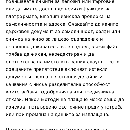
повишавате лимити за депозит или търговия
или да имате достъп до всички функции на
платформата, Binarium изисква проверка на
самоличността и адреса. Очаквайте да качите
държавен документ за самоличност, селфи или
снимка на живо за лицево съвпадение и
скорошно доказателство за адрес; всеки файл
трябва да е ясен, нередактиран и да
съответства на името във вашия акаунт. Често
срещаните препятствия включват изтекли
документи, несъответстващи детайли и
качвания с ниска разделителна способност,
които забавят одобренията или предизвикват
откази. Някои методи на плащане може също да
изискват потвърдено състояние преди употреба
или при промяна на данните за изплащане.
По-долу ще намерите работния процес за