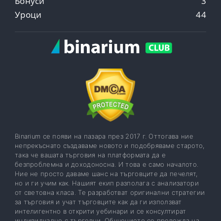
Бонуси
3
Уроци
44
Binarium се появи на пазара през 2017 г. Оттогава ние
непрекъснато създаваме новото и подобряваме старото,
така че вашата търговия на платформата да е
безпроблемна и доходоносна. И това е само началото.
Ние не просто даваме шанс на търговците да печелят,
но и ги учим как. Нашият екип разполага с анализатори
от световна класа. Те разработват оригинални стратегии
за търговия и учат търговците как да ги използват
интелигентно в открити уебинари и се консултират
индивидуално с търговци. Обучението се провежда на