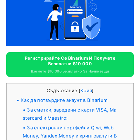
Регистрирайте Се Binarium И Получете
Безплатни $10 000
Вземете $10 000 Безплатно За Начинаещи
Съдържание
Крия
[
]
Как да потвърдите акаунт в Binarium
За сметки, заредени с карти VISA, Ma
stercard и Maestro:
За електронни портфейли Qiwi, Web
Money, Yandex.Money и криптовалути B