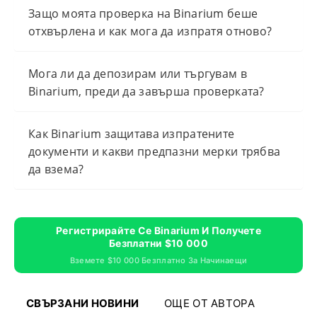
Защо моята проверка на Binarium беше
отхвърлена и как мога да изпратя отново?
Мога ли да депозирам или търгувам в
Binarium, преди да завърша проверката?
Как Binarium защитава изпратените
документи и какви предпазни мерки трябва
да взема?
Регистрирайте Се Binarium И Получете
Безплатни $10 000
Вземете $10 000 Безплатно За Начинаещи
СВЪРЗАНИ НОВИНИ
ОЩЕ ОТ АВТОРА