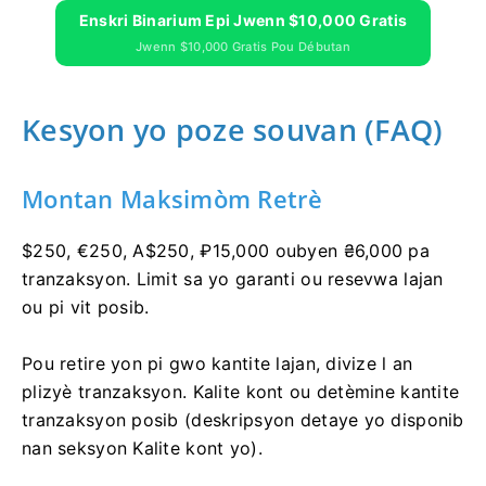
Enskri Binarium Epi Jwenn $10,000 Gratis
Jwenn $10,000 Gratis Pou Débutan
Kesyon yo poze souvan (FAQ)
Montan Maksimòm Retrè
$250, €250, A$250, ₽15,000 oubyen ₴6,000 pa
tranzaksyon. Limit sa yo garanti ou resevwa lajan
ou pi vit posib.
Pou retire yon pi gwo kantite lajan, divize l an
plizyè tranzaksyon. Kalite kont ou detèmine kantite
tranzaksyon posib (deskripsyon detaye yo disponib