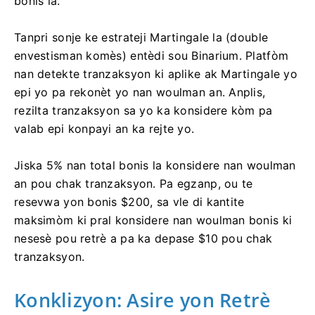
kont ou si ou retire yon pati nan depo ki te akòde
bonis la.
Tanpri sonje ke estrateji Martingale la (double
envestisman komès) entèdi sou Binarium. Platfòm
nan detekte tranzaksyon ki aplike ak Martingale yo
epi yo pa rekonèt yo nan woulman an. Anplis,
rezilta tranzaksyon sa yo ka konsidere kòm pa
valab epi konpayi an ka rejte yo.
Jiska 5% nan total bonis la konsidere nan woulman
an pou chak tranzaksyon. Pa egzanp, ou te
resevwa yon bonis $200, sa vle di kantite
maksimòm ki pral konsidere nan woulman bonis ki
nesesè pou retrè a pa ka depase $10 pou chak
tranzaksyon.