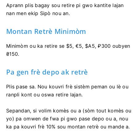
nan seksyon Kalite kont yo).
Aprann plis bagay sou retire pi gwo kantite lajan
nan men ekip Sipò nou an.
Montan Retrè Minimòm
Minimòm ou ka retire se $5, €5, $A5, ₽300 oubyen
₴150.
Pa gen frè depo ak retrè
Plis pase sa. Nou kouvri frè sistèm peman ou lè ou
ranpli kont ou oswa retire lajan.
Sepandan, si volim komès ou a (sòm tout komès ou
yo) pa omwen de fwa pi gwo pase depo ou a, nou