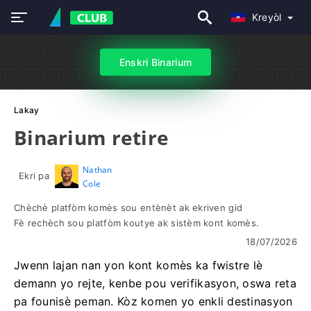
Kreyòl
Enskri Binarium
Lakay
Binarium retire
Nathan
Ekri pa
Cole
Chèchè platfòm komès sou entènèt ak ekriven gid
Fè rechèch sou platfòm koutye ak sistèm kont komès.
18/07/2026
Jwenn lajan nan yon kont komès ka fwistre lè
demann yo rejte, kenbe pou verifikasyon, oswa reta
pa founisè peman. Kòz komen yo enkli destinasyon