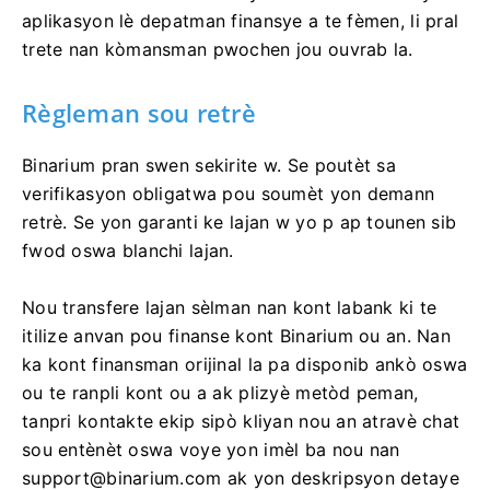
+3) Lendi jiska Vandredi). Nou trete tou yon kantite
limite demann nan wikenn yo. Si ou te soumèt yon
aplikasyon lè depatman finansye a te fèmen, li pral
trete nan kòmansman pwochen jou ouvrab la.
Règleman sou retrè
Binarium pran swen sekirite w. Se poutèt sa
verifikasyon obligatwa pou soumèt yon demann
retrè. Se yon garanti ke lajan w yo p ap tounen sib
fwod oswa blanchi lajan.
Nou transfere lajan sèlman nan kont labank ki te
itilize anvan pou finanse kont Binarium ou an. Nan
ka kont finansman orijinal la pa disponib ankò oswa
ou te ranpli kont ou a ak plizyè metòd peman,
tanpri kontakte ekip sipò kliyan nou an atravè chat