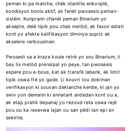
peman ki pa matche, chèk idantite enkonplè,
kondisyon bonis aktif, ak fenèt pwosesis peman-
sistèm. Konprann chanèl peman Binarium yo
aksepte, delè tipik pou chak metòd, ak fason estati
kont yo afekte kalifikasyon diminye supriz ak
akselere ranbousman.
Pwosedi sa a kraze koule retrè yo sou Binarium, li
bay lis metòd prensipal yo peye, tan pwosesis
espere pou e-bous, kat ak transfè labank, ak limit
tipik oswa frè yo gade. Li kouvri tou dokiman
verifikasyon ki souvan deklanche kenbe, ki jan yo
swiv yon demann ki annatant andedan kont ou a,
ak etap pratik depanaj yo rezoud reta oswa rejè
pou ou ka resevwa lajan ou san pèdi tan epi an
sekirite.