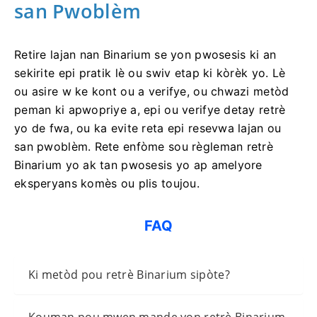
Konklizyon: Asire yon Retrè
san Pwoblèm
Retire lajan nan Binarium se yon pwosesis ki an
sekirite epi pratik lè ou swiv etap ki kòrèk yo. Lè
ou asire w ke kont ou a verifye, ou chwazi metòd
peman ki apwopriye a, epi ou verifye detay retrè
yo de fwa, ou ka evite reta epi resevwa lajan ou
san pwoblèm. Rete enfòme sou règleman retrè
Binarium yo ak tan pwosesis yo ap amelyore
eksperyans komès ou plis toujou.
FAQ
Ki metòd pou retrè Binarium sipòte?