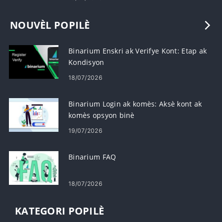
echanj ak jere risk
19/07/2026
NOUVÈL POPILÈ
Binarium Enskri ak Verifye Kont: Etap ak
Kondisyon
18/07/2026
Binarium Login ak komès: Aksè kont ak
komès opsyon binè
19/07/2026
Binarium FAQ
18/07/2026