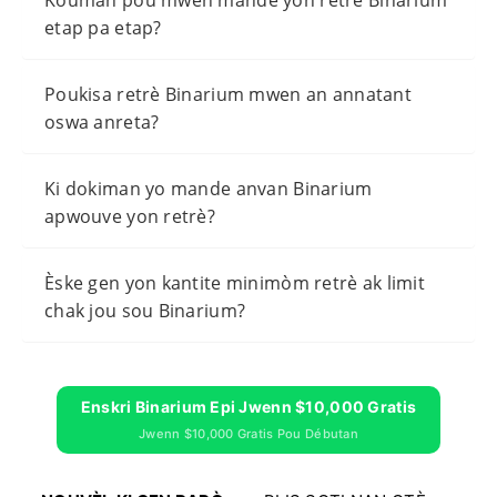
Kouman pou mwen mande yon retrè Binarium
etap pa etap?
Poukisa retrè Binarium mwen an annatant
oswa anreta?
Ki dokiman yo mande anvan Binarium
apwouve yon retrè?
Èske gen yon kantite minimòm retrè ak limit
chak jou sou Binarium?
Enskri Binarium Epi Jwenn $10,000 Gratis
Jwenn $10,000 Gratis Pou Débutan