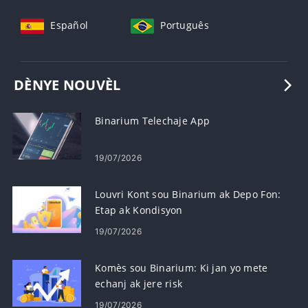
Tiếng Việt
Русский
Español
Português
DÈNYE NOUVÈL
Binarium Telechaje App
19/07/2026
Louvri Kont sou Binarium ak Depo Fon:
Etap ak Kondisyon
19/07/2026
Komès sou Binarium: Ki jan yo mete