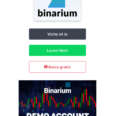
Vizite sit la
Louvri Kont
Bonis gratis