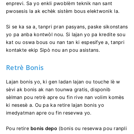
Youn nan rezon posib pou yon reta se sikonstans
enprevi. Sa yo enkli pwoblèm teknik nan sant
pwosesis la ak echèk sistèm bous elektwonik la.
Si se ka sa a, tanpri pran pasyans, paske sikonstans
yo pa anba kontwòl nou. Si lajan yo pa kredite sou
kat ou oswa bous ou nan tan ki espesifye a, tanpri
kontakte ekip Sipò nou an pou asistans.
Retrè Bonis
Lajan bonis yo, ki gen ladan lajan ou touche lè w
sèvi ak bonis ak nan tounwa gratis, disponib
sèlman pou retrè apre ou fin rive nan volim komès
ki nesesè a. Ou pa ka retire lajan bonis yo
imedyatman apre ou fin resevwa yo.