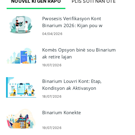
NOUVÈL KI GEN RAPÒ
PLIS SOTI NAN OTÈ
Pwosesis Verifikasyon Kont
Binarium 2026: Kijan pou w
konplete KYC fasil
04/04/2026
Komès Opsyon binè sou Binarium
ak retire lajan
19/07/2026
Binarium Louvri Kont: Etap,
Kondisyon ak Aktivasyon
18/07/2026
Binarium Konekte