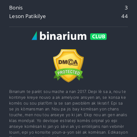
KATEGORI POPILÈ
Bonis
3
Leson Patikilye
44
Binarium te parèt sou mache a nan 2017. Depi lè sa a, nou te
kontinye kreye nouvo a ak amelyore ansyen an, se konsa ke
komès ou sou platfòm la se san pwoblèm ak likratif. Epi sa
se jis kòmansman an. Nou pa jis bay komèsan yon chans
touche, men nou tou anseye yo ki jan. Ekip nou an gen analis
klas mondyal. Yo devlope estrateji komès orijinal yo epi