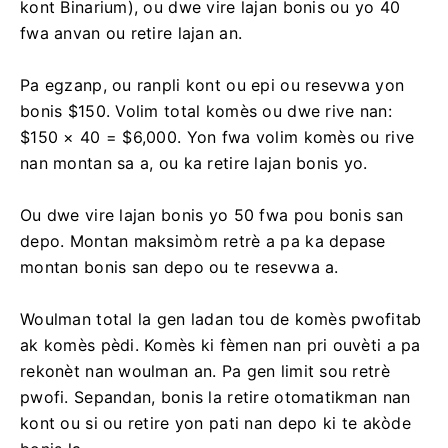
Pou retire
bonis depo
(bonis ou resevwa pou ranpli
kont Binarium), ou dwe vire lajan bonis ou yo 40
fwa anvan ou retire lajan an.
Pa egzanp, ou ranpli kont ou epi ou resevwa yon
bonis $150. Volim total komès ou dwe rive nan:
$150 × 40 = $6,000. Yon fwa volim komès ou rive
nan montan sa a, ou ka retire lajan bonis yo.
Ou dwe vire lajan bonis yo 50 fwa pou bonis san
depo. Montan maksimòm retrè a pa ka depase
montan bonis san depo ou te resevwa a.
Woulman total la gen ladan tou de komès pwofitab
ak komès pèdi. Komès ki fèmen nan pri ouvèti a pa
rekonèt nan woulman an. Pa gen limit sou retrè
pwofi. Sepandan, bonis la retire otomatikman nan