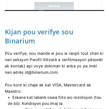
Kijan pou verifye sou
Binarium
Pou verifye, nou mande w pou w ranpli tout chan ki
nan seksyon Pwofil Itilizatè a (enfòmasyon pèsonèl
ak kontak) epi voye dokiman ki anba yo pa imèl
nan adrès
id@binarium.com
.
Pou kont ki chaje ak kat VISA, Mastercard ak
Maestro:
Eskane kat labank oswa foto wo rezolisyon (tou