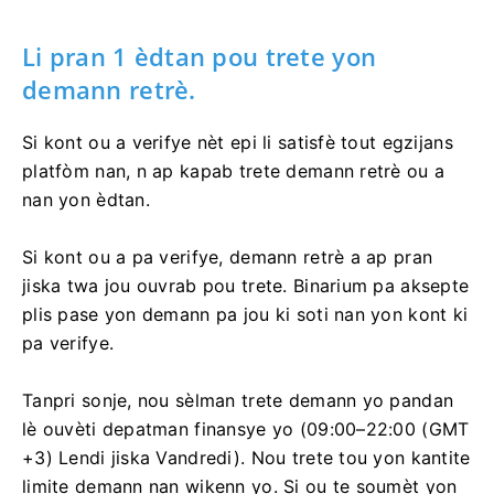
ka pa kouvri frè 10% sou montan retrè ou mande a.
Li pran 1 èdtan pou trete yon
demann retrè.
Si kont ou a verifye nèt epi li satisfè tout egzijans
platfòm nan, n ap kapab trete demann retrè ou a
nan yon èdtan.
Si kont ou a pa verifye, demann retrè a ap pran
jiska twa jou ouvrab pou trete. Binarium pa aksepte
plis pase yon demann pa jou ki soti nan yon kont ki
pa verifye.
Tanpri sonje, nou sèlman trete demann yo pandan
lè ouvèti depatman finansye yo (09:00–22:00 (GMT