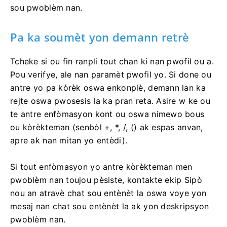
sou entènèt oswa voye yon imèl ba nou nan
support@binarium.com
ak yon deskripsyon detaye
sou pwoblèm nan.
Pa ka soumèt yon demann retrè
Tcheke si ou fin ranpli tout chan ki nan pwofil ou a.
Pou verifye, ale nan paramèt pwofil yo. Si done ou
antre yo pa kòrèk oswa enkonplè, demann lan ka
rejte oswa pwosesis la ka pran reta. Asire w ke ou
te antre enfòmasyon kont ou oswa nimewo bous
ou kòrèkteman (senbòl +, *, /, () ak espas anvan,
apre ak nan mitan yo entèdi).
Si tout enfòmasyon yo antre kòrèkteman men
pwoblèm nan toujou pèsiste, kontakte ekip Sipò
nou an atravè chat sou entènèt la oswa voye yon
mesaj nan chat sou entènèt la ak yon deskripsyon