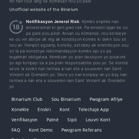
anseye komèsan ki jan yo sèvi ak yo entèlijans nan vebinèr
louvri, epi yo konsilte youn-a-yon sèl ak komèsan. Edikasyon
fèt nan tout lang ke komèsan nou yo pale.
Unofficial website of the Binarium
Notifikasyon Jeneral Risk
: Komès enplike nan
envestisman ki gen gwo risk. Pa envesti lajan ke ou
pa pare pou pèdi. Anvan ou kòmanse, nou konseye
ke ou vin abitye ak règ ak kondisyon komès ki dekri sou sit
nou an. Nenpòt egzanp, konsèy, estrateji ak enstriksyon sou
sit la pa konstitye rekòmandasyon komès epi yo pa
legalman obligatwa. Komèsan yo pran desizyon yo poukont
yo epi konpayi sa a pa pran responsablite pou yo. Se kontra
sèvis la konkli nan teritwa a nan eta a souveren nan Saint
Vincent ak Grenadin yo. Sèvis yo nan konpayi an yo bay nan
teritwa a nan eta a souveren nan Saint Vincent ak Grenadin
yo.
Binarium Club
Sou Binarium
Pwogram Afilye
Konekte
Enskri
Kont
Telechaje App
Verifikasyon
Patnè
Sipò
Louvri Kont