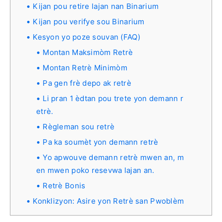
Kijan pou retire lajan nan Binarium
Kijan pou verifye sou Binarium
Kesyon yo poze souvan (FAQ)
Montan Maksimòm Retrè
Montan Retrè Minimòm
Pa gen frè depo ak retrè
Li pran 1 èdtan pou trete yon demann r
etrè.
Règleman sou retrè
Pa ka soumèt yon demann retrè
Yo apwouve demann retrè mwen an, m
en mwen poko resevwa lajan an.
Retrè Bonis
Konklizyon: Asire yon Retrè san Pwoblèm