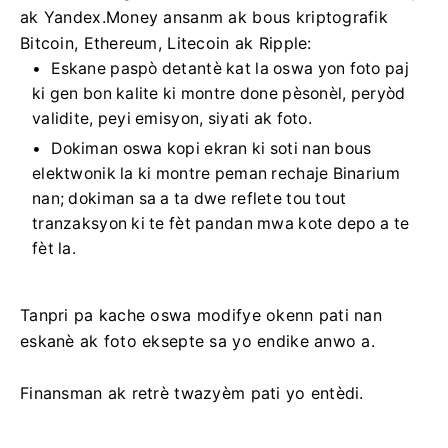
Pou moun ki gen bous elektwonik Qiwi, Webmoney
ak Yandex.Money ansanm ak bous kriptografik
Bitcoin, Ethereum, Litecoin ak Ripple:
Eskane paspò detantè kat la oswa yon foto paj
ki gen bon kalite ki montre done pèsonèl, peryòd
validite, peyi emisyon, siyati ak foto.
Dokiman oswa kopi ekran ki soti nan bous
elektwonik la ki montre peman rechaje Binarium
nan; dokiman sa a ta dwe reflete tou tout
tranzaksyon ki te fèt pandan mwa kote depo a te
fèt la.
Tanpri pa kache oswa modifye okenn pati nan
eskanè ak foto eksepte sa yo endike anwo a.
Finansman ak retrè twazyèm pati yo entèdi.