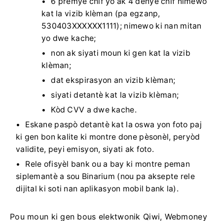
de bò). Kondisyon pou imaj la:
6 premye chif yo ak 4 dènye chif nimewo
kat la vizib klèman (pa egzanp,
530403XXXXXX1111); nimewo ki nan mitan
yo dwe kache;
non ak siyati moun ki gen kat la vizib
klèman;
dat ekspirasyon an vizib klèman;
siyati detantè kat la vizib klèman;
Kòd CVV a dwe kache.
Eskane paspò detantè kat la oswa yon foto paj
ki gen bon kalite ki montre done pèsonèl, peryòd
validite, peyi emisyon, siyati ak foto.
Rele ofisyèl bank ou a bay ki montre peman
siplemantè a sou Binarium (nou pa aksepte rele
dijital ki soti nan aplikasyon mobil bank la).