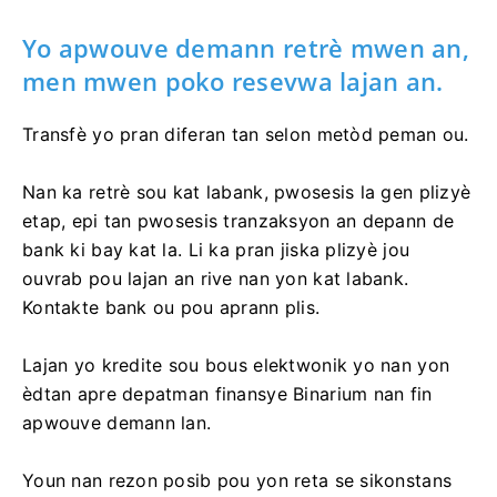
pwoblèm nan.
Yo apwouve demann retrè mwen an,
men mwen poko resevwa lajan an.
Transfè yo pran diferan tan selon metòd peman ou.
Nan ka retrè sou kat labank, pwosesis la gen plizyè
etap, epi tan pwosesis tranzaksyon an depann de
bank ki bay kat la. Li ka pran jiska plizyè jou
ouvrab pou lajan an rive nan yon kat labank.
Kontakte bank ou pou aprann plis.
Lajan yo kredite sou bous elektwonik yo nan yon
èdtan apre depatman finansye Binarium nan fin
apwouve demann lan.