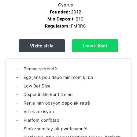
Cyprus
Founded:
2012
Min Deposit:
$10
Regulators:
FMRRC
Vizite sit la
Louvri Kont
Peman segondè
Egzijans pou depo minimòm ki ba
Low Bet Size
Disponibilite kont Demo
Ranje nan opsyon depo ak retrè
Vit ekzekisyon
Platfòm konfòtab
Sipò zanmitay ak pwofesyonèl