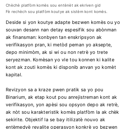
Chèchè platfòm komès sou entènèt ak ekriven gid
Fè rechèch sou platfòm koutye ak sistèm kont komès.
Deside si yon koutye adapte bezwen komès ou yo
souvan desann nan detay espesifik sou abònman
ak finansman: konbyen tan enskripsyon ak
verifikasyon pran, ki metòd peman yo aksepte,
depo minimòm, ak si wi ou non retrè yo trete
seryezman. Komèsan yo vle tou konnen ki kalite
kont ak zouti komès ki disponib anvan yo komèt
kapital.
Revizyon sa a kraze pwen pratik sa yo pou
Binarium, ak etap kout pou anrejistreman kont ak
verifikasyon, yon apèsi sou opsyon depo ak retrè,
ak nòt sou karakteristik komès platfòm la ak chèk
sekirite. Objektif la se bay itilizatè nouvo ak
entèmedyè reyalite operasyon konkrè yo bezwen