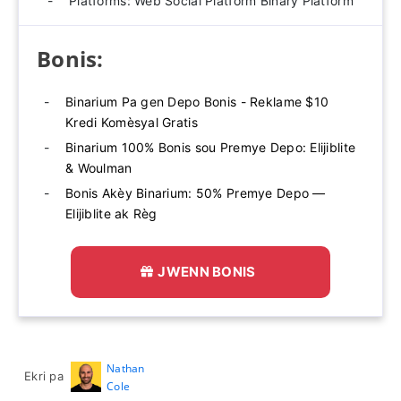
Platforms: Web Social Platform Binary Platform
Bonis:
Binarium Pa gen Depo Bonis - Reklame $10
Kredi Komèsyal Gratis
Binarium 100% Bonis sou Premye Depo: Elijiblite
& Woulman
Bonis Akèy Binarium: 50% Premye Depo —
Elijiblite ak Règ
JWENN BONIS
Nathan
Ekri pa
Cole