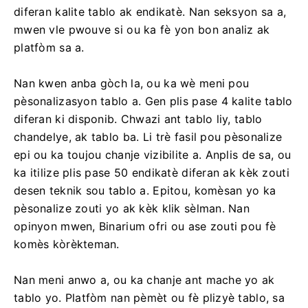
diferan kalite tablo ak endikatè. Nan seksyon sa a,
mwen vle pwouve si ou ka fè yon bon analiz ak
platfòm sa a.
Nan kwen anba gòch la, ou ka wè meni pou
pèsonalizasyon tablo a. Gen plis pase 4 kalite tablo
diferan ki disponib. Chwazi ant tablo liy, tablo
chandelye, ak tablo ba. Li trè fasil pou pèsonalize
epi ou ka toujou chanje vizibilite a. Anplis de sa, ou
ka itilize plis pase 50 endikatè diferan ak kèk zouti
desen teknik sou tablo a. Epitou, komèsan yo ka
pèsonalize zouti yo ak kèk klik sèlman. Nan
opinyon mwen, Binarium ofri ou ase zouti pou fè
komès kòrèkteman.
Nan meni anwo a, ou ka chanje ant mache yo ak
tablo yo. Platfòm nan pèmèt ou fè plizyè tablo, sa