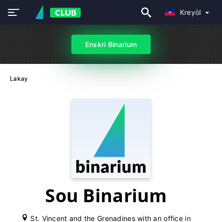
Kreyòl
Enskri Binarium
Lakay
Sou Binarium
St. Vincent and the Grenadines with an office in