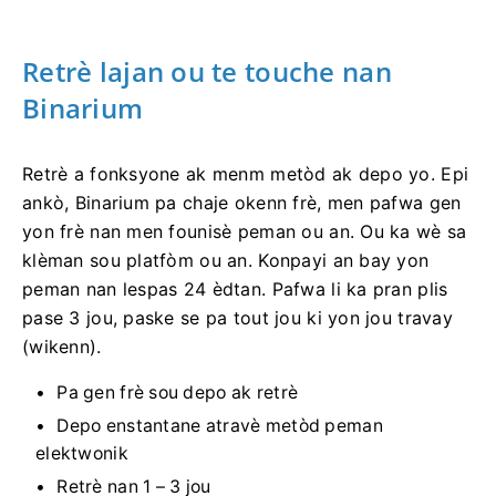
Retrè lajan ou te touche nan
Binarium
Retrè a fonksyone ak menm metòd ak depo yo. Epi
ankò, Binarium pa chaje okenn frè, men pafwa gen
yon frè nan men founisè peman ou an. Ou ka wè sa
klèman sou platfòm ou an. Konpayi an bay yon
peman nan lespas 24 èdtan. Pafwa li ka pran plis
pase 3 jou, paske se pa tout jou ki yon jou travay
(wikenn).
Pa gen frè sou depo ak retrè
Depo enstantane atravè metòd peman
elektwonik
Retrè nan 1 – 3 jou