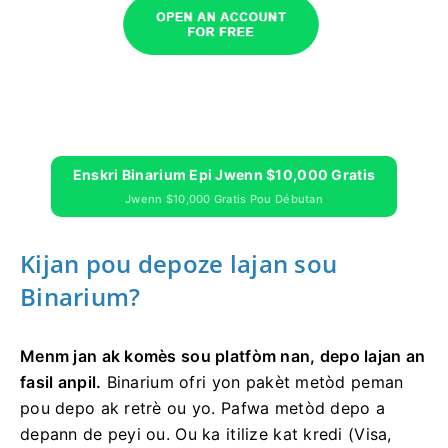
Enskri Binarium Epi Jwenn $10,000 Gratis
Jwenn $10,000 Gratis Pou Débutan
Kijan pou depoze lajan sou
Binarium?
Menm jan ak komès sou platfòm nan, depo lajan an
fasil anpil.
Binarium ofri yon pakèt metòd peman
pou depo ak retrè ou yo. Pafwa metòd depo a
depann de peyi ou. Ou ka itilize kat kredi (Visa,