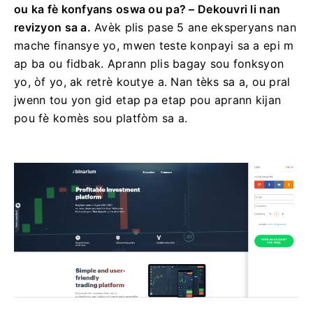
ou ka fè konfyans oswa ou pa? – Dekouvri li nan
revizyon sa a.
Avèk plis pase 5 ane eksperyans nan
mache finansye yo, mwen teste konpayi sa a epi m
ap ba ou fidbak. Aprann plis bagay sou fonksyon
yo, òf yo, ak retrè koutye a. Nan tèks sa a, ou pral
jwenn tou yon gid etap pa etap pou aprann kijan
pou fè komès sou platfòm sa a.