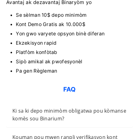
Avantaj ak dezavantaj Binaryòm yo
Se sèlman 10$ depo minimòm
Kont Demo Gratis ak 10.000$
Yon gwo varyete opsyon binè diferan
Ekzekisyon rapid
Platfòm konfòtab
Sipò amikal ak pwofesyonèl
Pa gen Règleman
FAQ
Ki sa ki depo minimòm obligatwa pou kòmanse
komès sou Binarium?
Kouman pou mwen ranpli verifikasyon kont