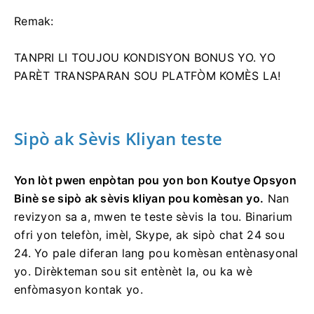
Remak:
TANPRI LI TOUJOU KONDISYON BONUS YO. YO
PARÈT TRANSPARAN SOU PLATFÒM KOMÈS LA!
Sipò ak Sèvis Kliyan teste
Yon lòt pwen enpòtan pou yon bon Koutye Opsyon
Binè se sipò ak sèvis kliyan pou komèsan yo.
Nan
revizyon sa a, mwen te teste sèvis la tou. Binarium
ofri yon telefòn, imèl, Skype, ak sipò chat 24 sou
24. Yo pale diferan lang pou komèsan entènasyonal
yo. Dirèkteman sou sit entènèt la, ou ka wè
enfòmasyon kontak yo.