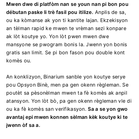
Mwen dwe di platfòm nan se youn nan pi bon pou
débutan paske li trè fasil pou itilize.
Anplis de sa,
ou ka kòmanse ak yon ti kantite lajan. Ekzekisyon
an tèlman rapid ke mwen te vrèman sezi konpare
ak lòt koutye yo. Yon lòt pwen mwen dwe
mansyone se pwogram bonis la. Jwenn yon bonis
gratis san limit. Se pi bon fason pou double kont
komès ou.
An konklizyon, Binarium sanble yon koutye serye
pou Opsyon Binè, men pa gen okenn règleman. Se
poutèt sa pèsonèlman mwen ta fè komès ak anpil
atansyon. Yon lòt bò, pa gen okenn règleman vle di
ou ka fè komès san verifikasyon.
Sa a se yon gwo
avantaj epi mwen konnen sèlman kèk koutye ki te
jwenn òf sa a.