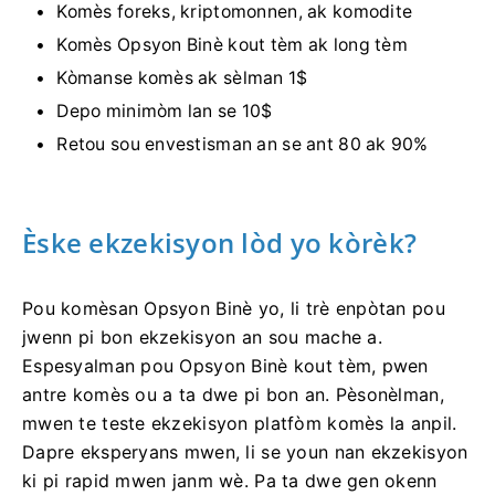
Komès foreks, kriptomonnen, ak komodite
Komès Opsyon Binè kout tèm ak long tèm
Kòmanse komès ak sèlman 1$
Depo minimòm lan se 10$
Retou sou envestisman an se ant 80 ak 90%
Èske ekzekisyon lòd yo kòrèk?
Pou komèsan Opsyon Binè yo, li trè enpòtan pou
jwenn pi bon ekzekisyon an sou mache a.
Espesyalman pou Opsyon Binè kout tèm, pwen
antre komès ou a ta dwe pi bon an. Pèsonèlman,
mwen te teste ekzekisyon platfòm komès la anpil.
Dapre eksperyans mwen, li se youn nan ekzekisyon
ki pi rapid mwen janm wè. Pa ta dwe gen okenn