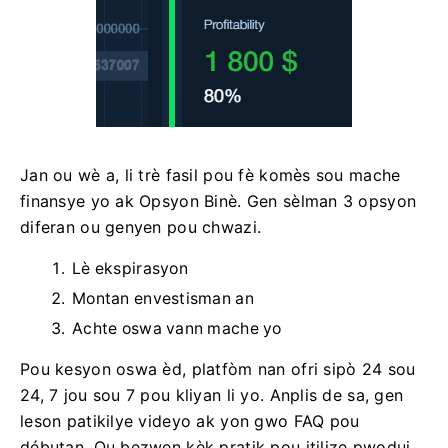
Jan ou wè a, li trè fasil pou fè komès sou mache
finansye yo ak Opsyon Binè. Gen sèlman 3 opsyon
diferan ou genyen pou chwazi.
Lè ekspirasyon
Montan envestisman an
Achte oswa vann mache yo
Pou kesyon oswa èd, platfòm nan ofri sipò 24 sou
24, 7 jou sou 7 pou kliyan li yo. Anplis de sa, gen
leson patikilye videyo ak yon gwo FAQ pou
débutan. Ou bezwen kèk pratik pou itilize pwodui