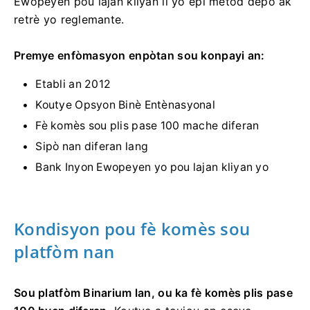
Ewopeyen pou lajan kliyan li yo epi metòd depo ak
retrè yo reglemante.
Premye enfòmasyon enpòtan sou konpayi an:
Etabli an 2012
Koutye Opsyon Binè Entènasyonal
Fè komès sou plis pase 100 mache diferan
Sipò nan diferan lang
Bank Inyon Ewopeyen yo pou lajan kliyan yo
Kondisyon pou fè komès sou
platfòm nan
Sou platfòm Binarium lan, ou ka fè komès plis pase