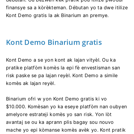
finansye sa a kòrèkteman. Débutan yo ta dwe itilize
Kont Demo gratis la ak Binarium an premye.
Kont Demo Binarium gratis
Kont Demo a se yon kont ak lajan vityèl. Ou ka
pratike platfòm komès la epi fè envestisman san
risk paske se pa lajan reyèl. Kont Demo a simile
komès ak lajan reyèl.
Binarium ofri w yon Kont Demo gratis ki vo
$10.000. Komèsan yo ka eseye platfòm nan oubyen
amelyore estrateji komès yo san risk. Yon lòt
avantaj se ou ka aprann plis bagay sou nouvo
mache yo epi kòmanse komès avèk yo. Kont pratik