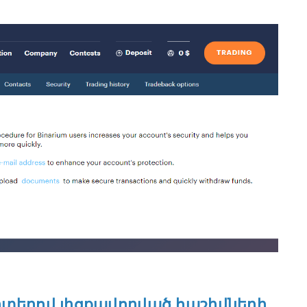
քարտերով լիցքավորված հաշիվների