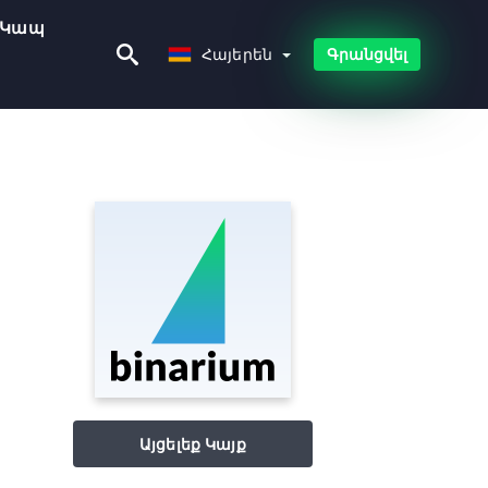
Կապ
Հայերեն
Հայերեն
Գրանցվել
Այցելեք Կայք