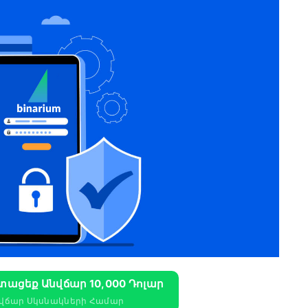
Ստացեք Անվճար 10,000 Դոլար
նվճար Սկսնակների Համար