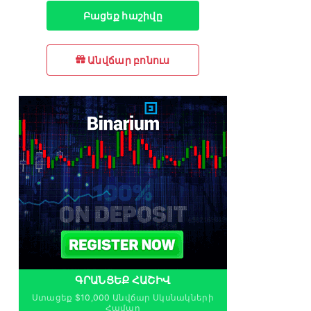
Բացեք հաշիվը
Անվճար բոնուս
ԳՐԱՆՑԵՔ ՀԱՇԻՎ
Ստացեք $10,000 Անվճար Սկսնակների
Համար