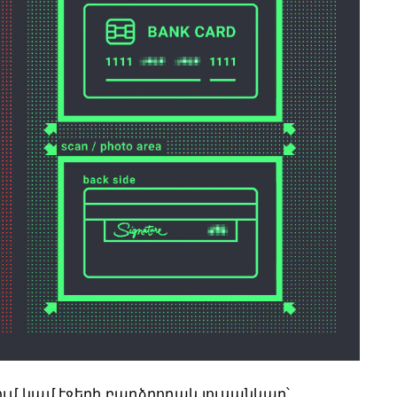
 կամ էջերի բարձրորակ լուսանկար՝