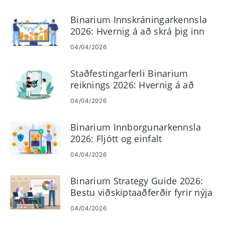
Binarium Innskráningarkennsla
2026: Hvernig á að skrá þig inn
og laga innskráningarvandamál
04/04/2026
Staðfestingarferli Binarium
reiknings 2026: Hvernig á að
klára KYC auðveldlega
04/04/2026
Binarium Innborgunarkennsla
2026: Fljótt og einfalt
fjármögnunarferli
04/04/2026
Binarium Strategy Guide 2026:
Bestu viðskiptaaðferðir fyrir nýja
kaupmenn
04/04/2026