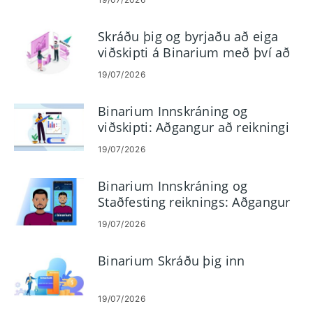
Skráðu þig og byrjaðu að eiga
viðskipti á Binarium með því að
nota kynningarreikning
19/07/2026
Binarium Innskráning og
viðskipti: Aðgangur að reikningi
og viðskipti með tvöfalda
19/07/2026
valkosti
Binarium Innskráning og
Staðfesting reiknings: Aðgangur
að skrefum og skjölum
19/07/2026
Binarium Skráðu þig inn
19/07/2026