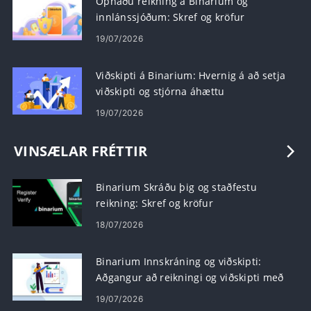
Opnaðu reikning á Binarium og
innlánssjóðum: Skref og kröfur
19/07/2026
Viðskipti á Binarium: Hvernig á að setja
viðskipti og stjórna áhættu
19/07/2026
VINSÆLAR FRÉTTIR
Binarium Skráðu þig og staðfestu
reikning: Skref og kröfur
18/07/2026
Binarium Innskráning og viðskipti:
Aðgangur að reikningi og viðskipti með
tvöfalda valkosti
19/07/2026