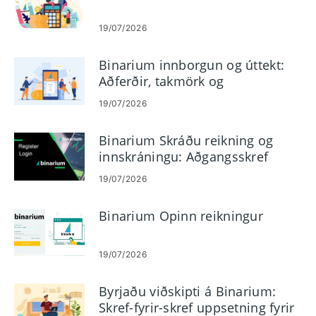
19/07/2026
Binarium innborgun og úttekt:
Aðferðir, takmörk og
vinnslutímar
19/07/2026
Binarium Skráðu reikning og
innskráningu: Aðgangsskref
reiknings
19/07/2026
Binarium Opinn reikningur
19/07/2026
Byrjaðu viðskipti á Binarium:
Skref-fyrir-skref uppsetning fyrir