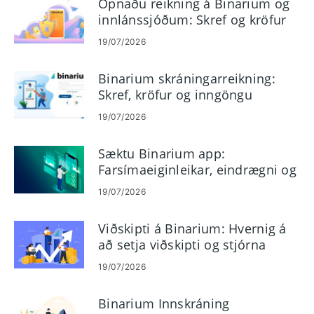
Opnaðu reikning á Binarium og
innlánssjóðum: Skref og kröfur
19/07/2026
Binarium skráningarreikning:
Skref, kröfur og inngöngu
19/07/2026
Sæktu Binarium app:
Farsímaeiginleikar, eindrægni og
ávinningur
19/07/2026
Viðskipti á Binarium: Hvernig á
að setja viðskipti og stjórna
áhættu
19/07/2026
Binarium Innskráning