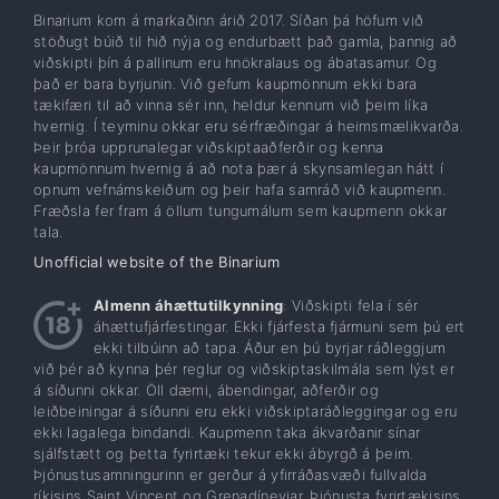
Binarium kom á markaðinn árið 2017. Síðan þá höfum við
stöðugt búið til hið nýja og endurbætt það gamla, þannig að
viðskipti þín á pallinum eru hnökralaus og ábatasamur. Og
það er bara byrjunin. Við gefum kaupmönnum ekki bara
tækifæri til að vinna sér inn, heldur kennum við þeim líka
hvernig. Í teyminu okkar eru sérfræðingar á heimsmælikvarða.
Þeir þróa upprunalegar viðskiptaaðferðir og kenna
kaupmönnum hvernig á að nota þær á skynsamlegan hátt í
opnum vefnámskeiðum og þeir hafa samráð við kaupmenn.
Fræðsla fer fram á öllum tungumálum sem kaupmenn okkar
tala.
Unofficial website of the Binarium
Almenn áhættutilkynning
: Viðskipti fela í sér
áhættufjárfestingar. Ekki fjárfesta fjármuni sem þú ert
ekki tilbúinn að tapa. Áður en þú byrjar ráðleggjum
við þér að kynna þér reglur og viðskiptaskilmála sem lýst er
á síðunni okkar. Öll dæmi, ábendingar, aðferðir og
leiðbeiningar á síðunni eru ekki viðskiptaráðleggingar og eru
ekki lagalega bindandi. Kaupmenn taka ákvarðanir sínar
sjálfstætt og þetta fyrirtæki tekur ekki ábyrgð á þeim.
Þjónustusamningurinn er gerður á yfirráðasvæði fullvalda
ríkisins Saint Vincent og Grenadíneyjar. Þjónusta fyrirtækisins