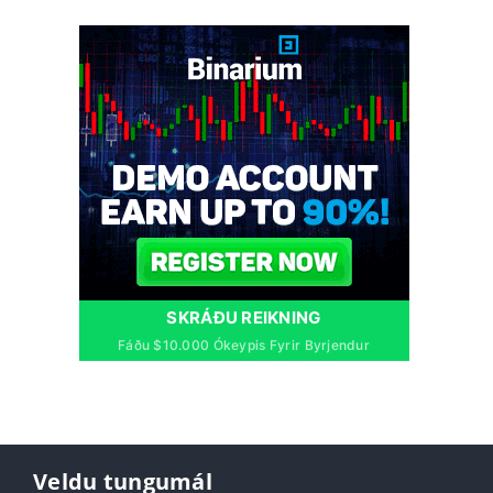
SKRÁÐU REIKNING
Fáðu $10.000 Ókeypis Fyrir Byrjendur
Veldu tungumál