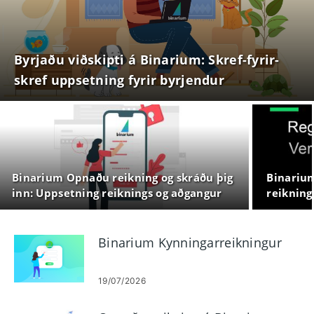
Byrjaðu viðskipti á Binarium: Skref-fyrir-
skref uppsetning fyrir byrjendur
Binarium Opnaðu reikning og skráðu þig
Binarium
inn: Uppsetning reiknings og aðgangur
reikning
Binarium Kynningarreikningur
19/07/2026