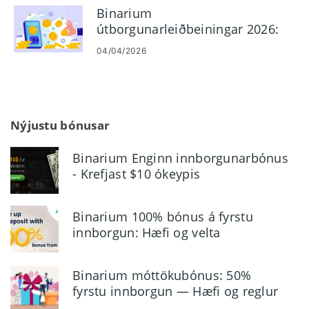
Binarium
útborgunarleiðbeiningar 2026:
Hvernig á að taka út fé á
04/04/2026
öruggan hátt
Nýjustu bónusar
Binarium Enginn innborgunarbónus
- Krefjast $10 ókeypis
viðskiptainneign
Binarium 100% bónus á fyrstu
innborgun: Hæfi og velta
Binarium móttökubónus: 50%
fyrstu innborgun — Hæfi og reglur