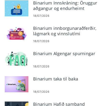
Binarium Innskráning: Öruggur
aðgangur og endurheimt
lykilorðs
18/07/2026
Binarium innborgunaraðferðir,
lágmark og vinnslutími
18/07/2026
Binarium Algengar spurningar
18/07/2026
Binarium taka til baka
18/07/2026
Binarium Hafið samband