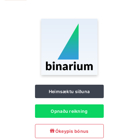
Heimsæktu síðuna
Opnaðu reikning
Ókeypis bónus