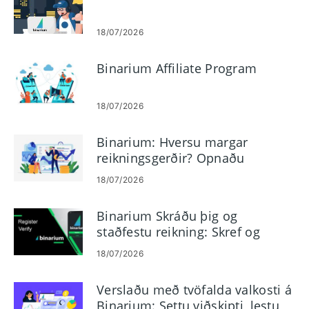
18/07/2026
Binarium Affiliate Program
18/07/2026
Binarium: Hversu margar
reikningsgerðir? Opnaðu
kynningarreikning með $10.000
18/07/2026
Binarium Skráðu þig og
staðfestu reikning: Skref og
kröfur
18/07/2026
Verslaðu með tvöfalda valkosti á
Binarium: Settu viðskipti, lestu