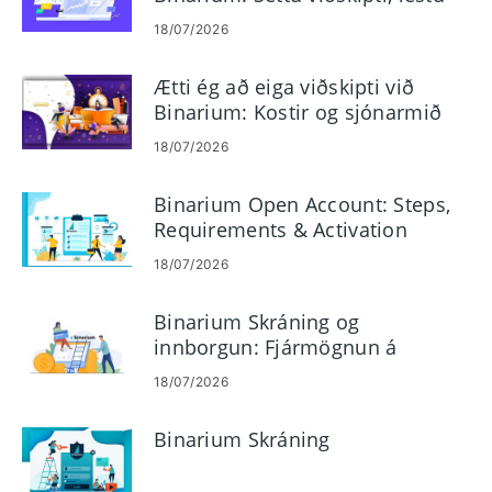
töflur, stjórnaðu áhættu
18/07/2026
Ætti ég að eiga viðskipti við
Binarium: Kostir og sjónarmið
18/07/2026
Binarium Open Account: Steps,
Requirements & Activation
18/07/2026
Binarium Skráning og
innborgun: Fjármögnun á
reikningi þínum útskýrt
18/07/2026
Binarium Skráning