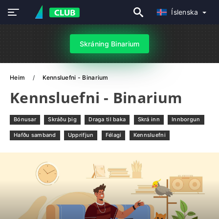
Íslenska
Skráning Binarium
Heim
Kennsluefni - Binarium
Kennsluefni - Binarium
Bónusar
Skráðu þig
Draga til baka
Skrá inn
Innborgun
Hafðu samband
Upprifjun
Félagi
Kennsluefni