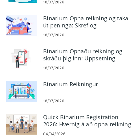
18/07/2026
Binarium Opna reikning og taka
út peninga: Skref og
útborgunarreglur
18/07/2026
Binarium Opnaðu reikning og
skráðu þig inn: Uppsetning
reiknings og aðgangur
18/07/2026
Binarium Reikningur
18/07/2026
Quick Binarium Registration
2026: Hvernig á að opna reikning
á nokkrum mínútum
04/04/2026