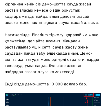
кіргеннен кейін сіз демо-шотта сауда жасай
бастай аласыз немесе біздің бонустық
кодтарымызды пайдаланып депозит жасай
аласыз және нақты ақшаға сауда жасай аласыз.
Нәтижесінде, Binarium тіркелуі қарапайым және
қолжетімді деп айта аламыз. Жаңадан
бастаушылар үшін сәтті сауда жасау және
саудадан пайда табу әлдеқайда қиын. Демо-
шотта жаттығуды және әртүрлі стратегияларды
тексеруді ұмытпаңыз, бұл сізге алынған
пайдадан ләззат алуға көмектеседі.
Енді сізде демо-шотта 10 000 доллар бар.