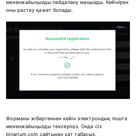
мекенжайыңызды пайдалану маңызды. Кейінірек
оны растау қажет болады.
Форманы жібергеннен кейін электрондық пошта
мекенжайыңызды тексеріңіз. Онда сіз
binarium.com сайтынан хат табасыз.