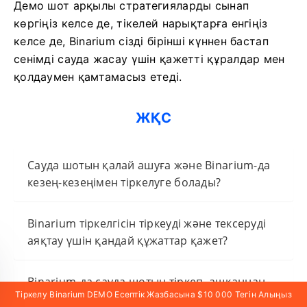
Демо шот арқылы стратегияларды сынап
көргіңіз келсе де, тікелей нарықтарға енгіңіз
келсе де, Binarium сізді бірінші күннен бастап
сенімді сауда жасау үшін қажетті құралдар мен
қолдаумен қамтамасыз етеді.
ЖҚС
Сауда шотын қалай ашуға және Binarium-да
кезең-кезеңімен тіркелуге болады?
Binarium тіркелгісін тіркеуді және тексеруді
аяқтау үшін қандай құжаттар қажет?
Binarium-да сауда шотын тіркеп, ашқаннан
Тіркелу Binarium DEMO Есептік Жазбасына $10 000 Тегін Алыңыз
кейін ең аз салым қанша?