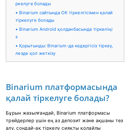
ркелуге болады
Binarium сайтында OK тіркелгісімен қалай
тіркелуге болады
Binarium Android қолданбасында тіркеліңі
з
Қорытынды: Binarium-да кедергісіз тіркеу,
лезде қол жеткізу
Binarium платформасында
қалай тіркелуге болады?
Бұрын жазылғандай, Binarium платформасы
трейдерлер үшін ең аз депозит және ақшаны тез
алу, сондай-ақ тіркелу сияқты қолайлы