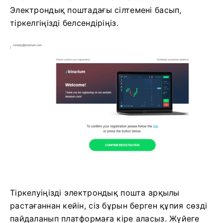
Электрондық поштадағы сілтемені басып,
тіркелгіңізді белсендіріңіз.
Тіркелуіңізді электрондық пошта арқылы
растағаннан кейін, сіз бұрын берген құпия сөзді
пайдаланып платформаға кіре аласыз. Жүйеге