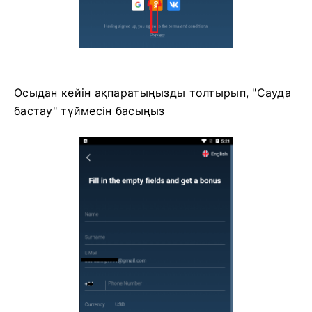
Осыдан кейін ақпаратыңызды толтырып, "Сауда
бастау" түймесін басыңыз