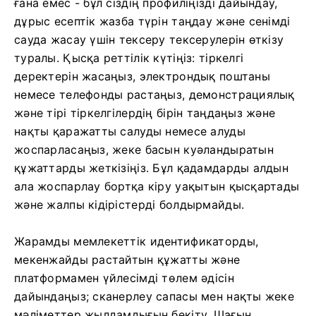
ғана емес - бұл сіздің профиліңізді дайындау,
дұрыс есептік жазба түрін таңдау және сенімді
сауда жасау үшін тексеру тексерулерін өткізу
туралы. Қысқа реттілік күтіңіз: тіркелгі
деректерін жасаңыз, электрондық поштаны
немесе телефонды растаңыз, демонстрациялық
және тірі тіркелгілердің бірін таңдаңыз және
нақты қаражатты салуды немесе алуды
жоспарласаңыз, жеке басын куәландыратын
құжаттарды жеткізіңіз. Бұл қадамдарды алдын
ала жоспарлау бортқа кіру уақытын қысқартады
және жалпы кідірістерді болдырмайды.
Жарамды мемлекеттік идентификаторды,
мекенжайды растайтын құжатты және
платформамен үйлесімді төлем әдісін
дайындаңыз; сканерлеу сапасы мен нақты жеке
мәліметтер жылдамдығын бекіту. Шағын