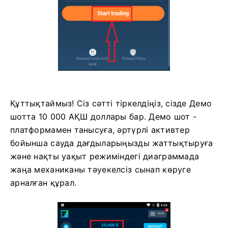
Құттықтаймыз! Сіз сәтті тіркелдіңіз, сізде Демо
шотта 10 000 АҚШ доллары бар. Демо шот -
платформамен танысуға, әртүрлі активтер
бойынша сауда дағдыларыңызды жаттықтыруға
және нақты уақыт режиміндегі диаграммада
жаңа механиканы тәуекелсіз сынап көруге
арналған құрал.