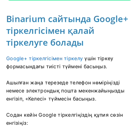
Binarium сайтында Google+
тіркелгісімен қалай
тіркелуге болады
Google+ тіркелгісімен тіркелу
үшін
тіркеу
формасындағы тиісті түймені басыңыз.
Ашылған жаңа терезеде телефон нөміріңізді
немесе электрондық пошта мекенжайыңызды
енгізіп, «Келесі» түймесін басыңыз.
Содан кейін Google тіркелгіңіздің құпия сөзін
енгізіңіз: