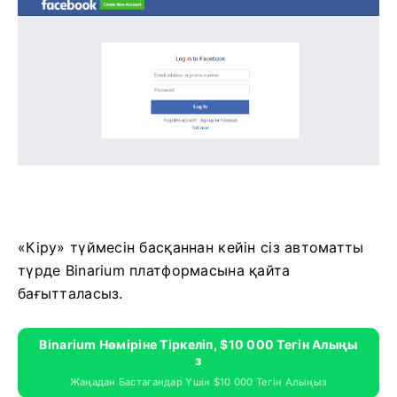
«Кіру» түймесін басқаннан кейін сіз автоматты
түрде Binarium платформасына қайта
бағытталасыз.
Binarium Нөміріне Тіркеліп, $10 000 Тегін Алыңы
З
Жаңадан Бастағандар Үшін $10 000 Тегін Алыңыз