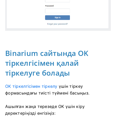
Binarium сайтында OK
тіркелгісімен қалай
тіркелуге болады
OK тіркелгісімен тіркелу
үшін
тіркеу
формасындағы тиісті түймені басыңыз.
Ашылған жаңа терезеде OK үшін кіру
деректеріңізді енгізіңіз: