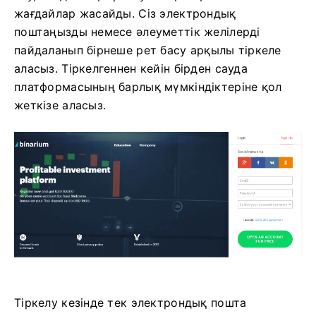
жағдайлар жасайды. Сіз электрондық
поштаңызды немесе әлеуметтік желілерді
пайдаланып бірнеше рет басу арқылы тіркеле
аласыз. Тіркелгеннен кейін бірден сауда
платформасының барлық мүмкіндіктеріне қол
жеткізе аласыз.
Тіркелу кезінде тек электрондық пошта