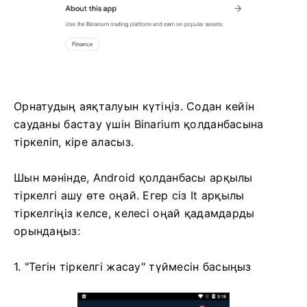
Орнатудың аяқталуын күтіңіз. Содан кейін
сауданы бастау үшін Binarium қолданбасына
тіркеліп, кіре аласыз.
Шын мәнінде, Android қолданбасы арқылы
тіркелгі ашу өте оңай. Егер сіз It арқылы
тіркелгіңіз келсе, келесі оңай қадамдарды
орындаңыз:
1. "Тегін тіркелгі жасау" түймесін басыңыз