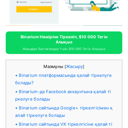
Binarium Нөміріне Тіркеліп, $10 000 Тегін
Алыңыз
Жаңадан Бастағандар Үшін $10 000 Тегін Алыңыз
Мазмұны
Жасыру
[
]
Binarium платформасында қалай тіркелуге
болады?
Binarium-да Facebook аккаунтына қалай ті
ркелуге болады
Binarium сайтында Google+ тіркелгісімен қ
алай тіркелуге болады
Binarium сайтында VK тіркелгісіне қалай ті