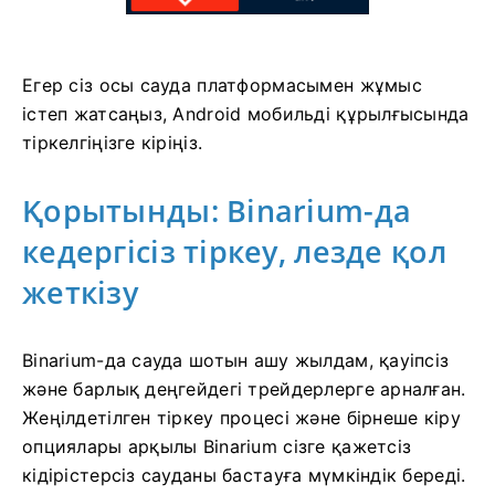
Егер сіз осы сауда платформасымен жұмыс
істеп жатсаңыз, Android мобильді құрылғысында
тіркелгіңізге кіріңіз.
Қорытынды: Binarium-да
кедергісіз тіркеу, лезде қол
жеткізу
Binarium-да сауда шотын ашу жылдам, қауіпсіз
және барлық деңгейдегі трейдерлерге арналған.
Жеңілдетілген тіркеу процесі және бірнеше кіру
опциялары арқылы Binarium сізге қажетсіз
кідірістерсіз сауданы бастауға мүмкіндік береді.