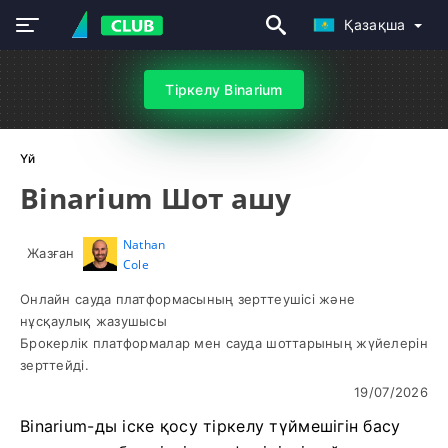
Қазақша
Тіркелу Binarium
Үй
Binarium Шот ашу
Nathan
Жазған
Cole
Онлайн сауда платформасының зерттеушісі және
нұсқаулық жазушысы
Брокерлік платформалар мен сауда шоттарының жүйелерін
зерттейді.
19/07/2026
Binarium-ды іске қосу тіркелу түймешігін басу