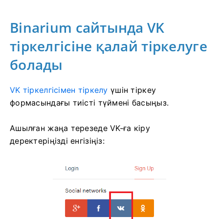
Binarium сайтында VK
тіркелгісіне қалай тіркелуге
болады
VK тіркелгісімен тіркелу
үшін
тіркеу
формасындағы тиісті түймені басыңыз.
Ашылған жаңа терезеде VK-ға кіру
деректеріңізді енгізіңіз: