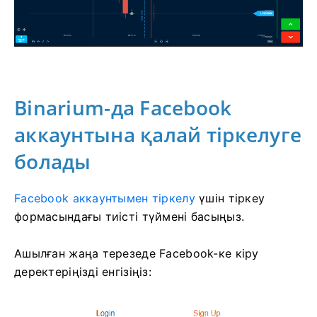
Binarium-да Facebook
аккаунтына қалай тіркелуге
болады
Facebook аккаунтымен тіркелу
үшін
тіркеу
формасындағы тиісті түймені басыңыз.
Ашылған жаңа терезеде Facebook-ке кіру
деректеріңізді енгізіңіз: