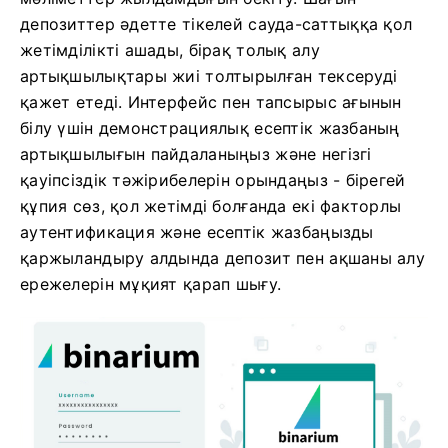
депозиттер әдетте тікелей сауда-саттыққа қол
жетімділікті ашады, бірақ толық алу
артықшылықтары жиі толтырылған тексеруді
қажет етеді. Интерфейс пен тапсырыс ағынын
білу үшін демонстрациялық есептік жазбаның
артықшылығын пайдаланыңыз және негізгі
қауіпсіздік тәжірибелерін орындаңыз - бірегей
құпия сөз, қол жетімді болғанда екі факторлы
аутентификация және есептік жазбаңызды
қаржыландыру алдында депозит пен ақшаны алу
ережелерін мұқият қарап шығу.