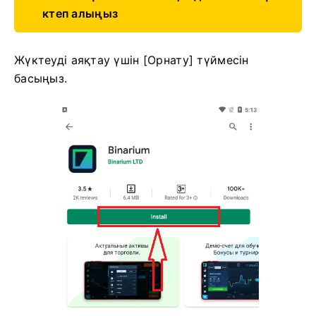
ктеп алыңыз
Жүктеуді аяқтау үшін [Орнату] түймесін
басыңыз.