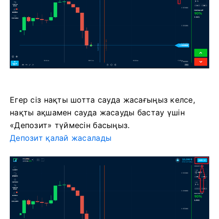
Егер сіз нақты шотта сауда жасағыңыз келсе,
нақты ақшамен сауда жасауды бастау үшін
«Депозит» түймесін басыңыз.
Депозит қалай жасалады