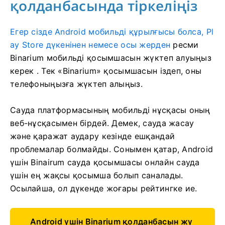
қолданбасында тіркеліңіз
Егер сізде Android мобильді құрылғысы болса, Pl
ay Store дүкенінен немесе осы жерден
ресми
Binarium мобильді қосымшасын жүктеп алуыңыз
керек
. Тек «Binarium» қосымшасын іздеп, оны
телефоныңызға жүктеп алыңыз.
Сауда платформасының мобильді нұсқасы оның
веб-нұсқасымен бірдей. Демек, сауда жасау
және қаражат аудару кезінде ешқандай
проблемалар болмайды. Сонымен қатар, Android
үшін Binairum сауда қосымшасы онлайн сауда
үшін ең жақсы қосымша болып саналады.
Осылайша, ол дүкенде жоғары рейтингке ие.
Android үшін Binarium қолданбасын жү