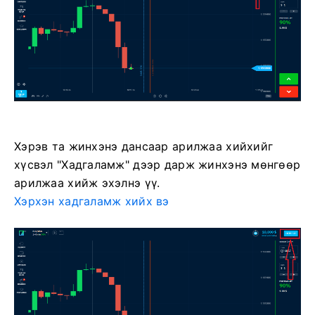
Хэрэв та жинхэнэ дансаар арилжаа хийхийг
хүсвэл "Хадгаламж" дээр дарж жинхэнэ мөнгөөр
​​арилжаа хийж эхэлнэ үү.
Хэрхэн хадгаламж хийх вэ