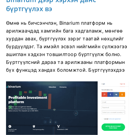
бүртгүүлэх вэ
Өмнө нь бичсэнчлэн, Binarium платформ нь
арилжаачдад хамгийн бага хадгаламж, мөнгөө
хурдан авах, бүртгүүлэх зэрэг таатай нөхцлийг
бүрдүүлдэг. Та имэйл эсвэл нийгмийн сүлжээгээ
ашиглан хэдхэн товшилтоор бүртгүүлж болно.
Бүртгүүлсний дараа та арилжааны платформын
бүх функцэд хандах боломжтой. Бүртгүүлэхдээ