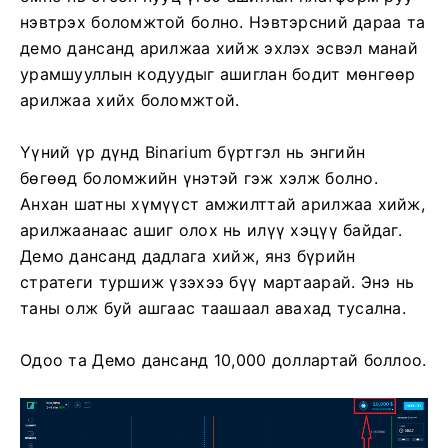
нэвтрэх боломжтой болно. Нэвтэрсний дараа та
демо дансанд арилжаа хийж эхлэх эсвэл манай
урамшууллын кодуудыг ашиглан бодит мөнгөөр ​​
арилжаа хийх боломжтой.
Үүний үр дүнд Binarium бүртгэл нь энгийн
бөгөөд боломжийн үнэтэй гэж хэлж болно.
Анхан шатны хүмүүст амжилттай арилжаа хийж,
арилжаанаас ашиг олох нь илүү хэцүү байдаг.
Демо дансанд дадлага хийж, янз бүрийн
стратеги туршиж үзэхээ бүү мартаарай. Энэ нь
таны олж буй ашгаас таашаал авахад тусална.
Одоо та Демо дансанд 10,000 доллартай боллоо.