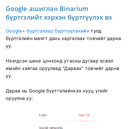
Google ашиглан Binarium
бүртгэлийг хэрхэн бүртгүүлэх вэ
Google+ бүртгэлээр бүртгүүлэхийн
тулд
бүртгэлийн маягт дахь харгалзах товчийг дарна
уу.
Нээгдсэн шинэ цонхонд утасны дугаар эсвэл
имэйл хаягаа оруулаад "Дараах" товчийг дарна
уу.
Дараа нь Google бүртгэлийнхээ нууц үгийг
оруулна уу: