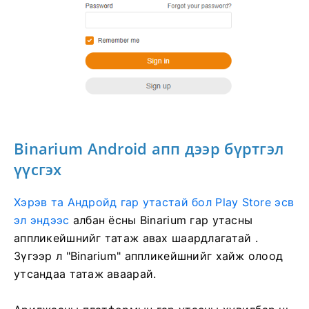
Binarium Android апп дээр бүртгэл
үүсгэх
Хэрэв та Андройд гар утастай бол Play Store эсв
эл эндээс
албан ёсны Binarium гар утасны
аппликейшнийг татаж авах шаардлагатай
.
Зүгээр л "Binarium" аппликейшнийг хайж олоод
утсандаа татаж аваарай.