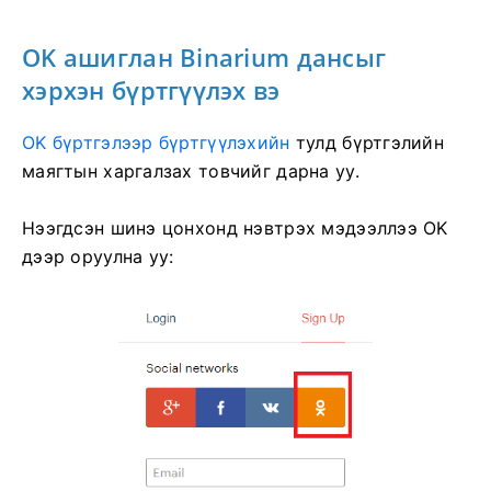
OK ашиглан Binarium дансыг
хэрхэн бүртгүүлэх вэ
OK бүртгэлээр бүртгүүлэхийн
тулд
бүртгэлийн
маягтын харгалзах товчийг дарна уу.
Нээгдсэн шинэ цонхонд нэвтрэх мэдээллээ OK
дээр оруулна уу: