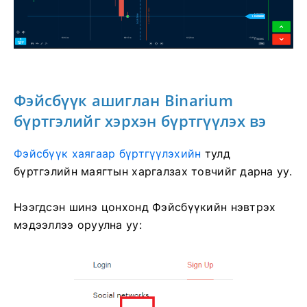
Фэйсбүүк ашиглан Binarium
бүртгэлийг хэрхэн бүртгүүлэх вэ
Фэйсбүүк хаягаар бүртгүүлэхийн
тулд
бүртгэлийн маягтын харгалзах товчийг дарна уу.
Нээгдсэн шинэ цонхонд Фэйсбүүкийн нэвтрэх
мэдээллээ оруулна уу: