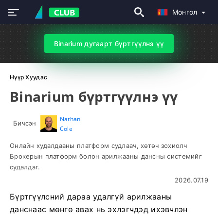
Монгол
Binarium дугаарт бүртгүүлнэ үү
Нүүр Хуудас
Binarium бүртгүүлнэ үү
Nathan
Бичсэн
Cole
Онлайн худалдааны платформ судлаач, хөтөч зохиолч
Брокерын платформ болон арилжааны дансны системийг
судалдаг.
2026.07.19
Бүртгүүлсний дараа удалгүй арилжааны
данснаас мөнгө авах нь эхлэгчдэд ихэвчлэн