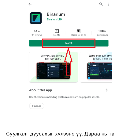
Суулгалт дуусахыг хүлээнэ үү. Дараа нь та