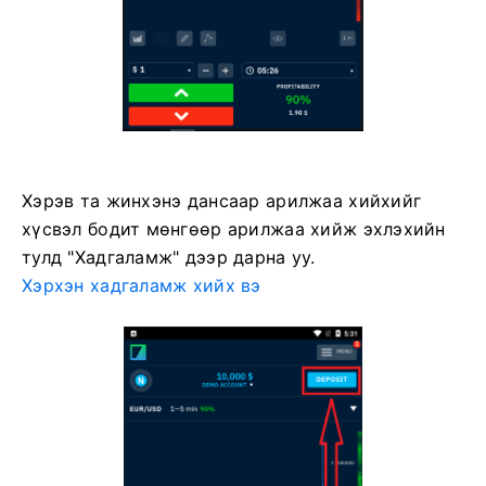
Хэрэв та жинхэнэ дансаар арилжаа хийхийг
хүсвэл бодит мөнгөөр ​​арилжаа хийж эхлэхийн
тулд "Хадгаламж" дээр дарна уу.
Хэрхэн хадгаламж хийх вэ