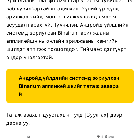
Арилжааны платформын гар утасны хувилбар нь
вэб хувилбартай яг адилхан. Үүний үр дүнд
арилжаа хийх, мөнгө шилжүүлэхэд ямар ч
асуудал гарахгүй. Түүнчлэн, Андройд үйлдлийн
системд зориулсан Binairum арилжааны
аппликейшн нь онлайн арилжааны хамгийн
шилдэг апп гэж тооцогддог. Тиймээс дэлгүүрт
өндөр үнэлгээтэй.
Андройд үйлдлийн системд зориулсан
Binarium аппликейшнийг татаж аваара
й
Татаж авахыг дуусгахын тулд [Суулгах] дээр
дарна уу.