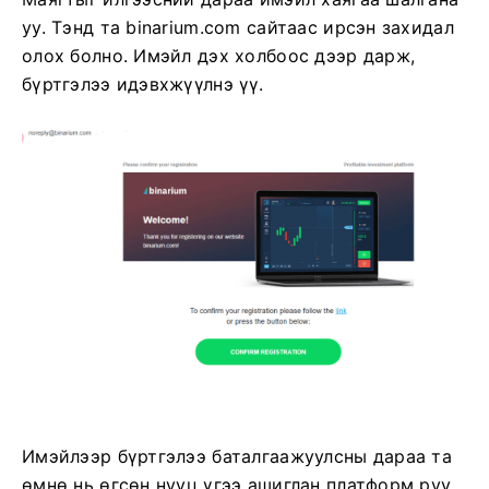
уу. Тэнд та binarium.com сайтаас ирсэн захидал
олох болно. Имэйл дэх холбоос дээр дарж,
бүртгэлээ идэвхжүүлнэ үү.
Имэйлээр бүртгэлээ баталгаажуулсны дараа та
өмнө нь өгсөн нууц үгээ ашиглан платформ руу