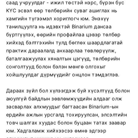
саад учруулдаг - ижил төстэй нэрс, бүрэн бус
KYC эсвэл өөр төлбөрийн суваг ашиглах нь
хамгийн түгээмэл хориглогч юм. Энэхүү
танилцуулга нь идэвхтэй Binarium дансаа
бүртгүүлэх, өөрийн профайлаа цэвэр төлбөр
хийхэд бэлтгэхийн тулд бөглөх шаардлагатай
практик дараалалд анхаарлаа төвлөрүүлж,
баталгаажуулах хяналтын цэгүүд, төлбөрийн
сонголтууд болон бэлэн мөнгө олгохыг
хойшлуулдаг дүрмүүдийг онцлон тэмдэглэв.
Дараах зүйл бол хүлээгдэж буй хүсэлтүүд болон
аюулгүй байдлын зөвлөмжүүдийн алдааг олж
засварлах алхмуудыг багтаасан Binarium-ын
ердийн ажлын урсгалд тохируулсан, элсэлтийн
товч шалгах хуудас болон буцаан татах заавар
юм. Хадгаламж хийхээсээ өмнө эдгээр