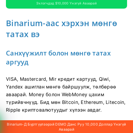
Эхлэгчдэд $10,000 Үнэгүй Аваарай
Binarium-аас хэрхэн мөнгө
татах вэ
Санхүүжилт болон мөнгө татах
аргууд
VISA, Mastercard, Mir кредит картууд, Qiwi,
Yandex ашиглан мөнгө байршуулж, төлбөрөө
аваарай. Money болон WebMoney цахим
түрийвчнүүд. Бид мөн Bitcoin, Ethereum, Litecoin,
Ripple криптовалютуудыг хүлээн авдаг.
Binarium-Д Бүртгүүлээрэй DEMO Данс Руу 10,000 Доллар Үнэгүй
Аваарай