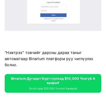
"Нэвтрэх" товчийг дарсны дараа таныг
автоматаар Binarium платформ руу чиглүүлэх
болно.
Binarium Дугаарт Бүртгүүлээд $10,000 Үнэгүй А
Ваарай
Эхлэгчдэд $10,000 Үнэгүй Аваарай