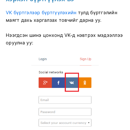
VK бүртгэлээр бүртгүүлэхийн
тулд
бүртгэлийн
маягт дахь харгалзах товчийг дарна уу.
Нээгдсэн шинэ цонхонд VK-д нэвтрэх мэдээллээ
оруулна уу: