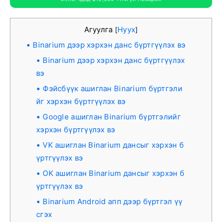
Агуулга
Нуух
[
]
Binarium дээр хэрхэн данс бүртгүүлэх вэ
Binarium дээр хэрхэн данс бүртгүүлэх
вэ
Фэйсбүүк ашиглан Binarium бүртгэли
йг хэрхэн бүртгүүлэх вэ
Google ашиглан Binarium бүртгэлийг
хэрхэн бүртгүүлэх вэ
VK ашиглан Binarium дансыг хэрхэн б
үртгүүлэх вэ
OK ашиглан Binarium дансыг хэрхэн б
үртгүүлэх вэ
Binarium Android апп дээр бүртгэл үү
сгэх