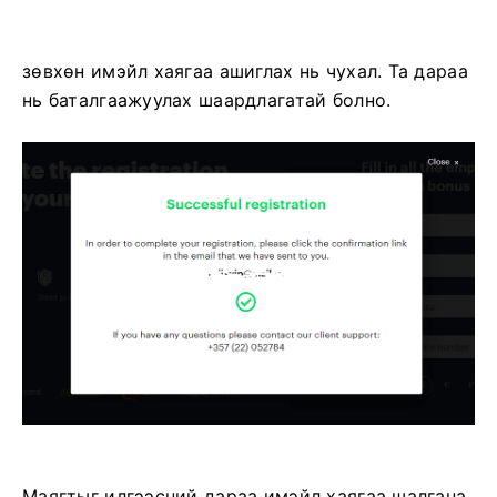
зөвхөн имэйл хаягаа ашиглах нь чухал. Та дараа
нь баталгаажуулах шаардлагатай болно.
Маягтыг илгээсний дараа имэйл хаягаа шалгана