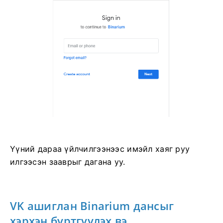
Үүний дараа үйлчилгээнээс имэйл хаяг руу
илгээсэн зааврыг дагана уу.
VK ашиглан Binarium дансыг
хэрхэн бүртгүүлэх вэ