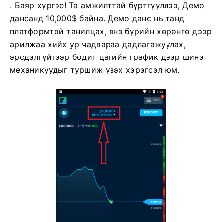
. Баяр хүргэе! Та амжилттай бүртгүүллээ, Демо
дансанд 10,000$ байна. Демо данс нь танд
платформтой танилцах, янз бүрийн хөрөнгө дээр
арилжаа хийх ур чадвараа дадлагажуулах,
эрсдэлгүйгээр бодит цагийн график дээр шинэ
механикуудыг туршиж үзэх хэрэгсэл юм.