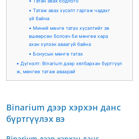
Татан авах бодлого
Татаж авах хүсэлт гаргаж чадахг
үй байна
Миний мөнгө татах хүсэлтийг зө
вшөөрсөн боловч би мөнгөө хара
ахан хүлээн аваагүй байна
Бонусын мөнгө татах
Дүгнэлт: Binarium дээр хялбархан бүртгүүл
ж, мөнгөө татаж аваарай
Binarium дээр хэрхэн данс
бүртгүүлэх вэ
Binarium дээр хэрхэн данс