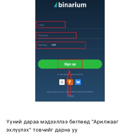
Үүний дараа мэдээллээ бөглөөд "Арилжааг
эхлүүлэх" товчийг дарна уу