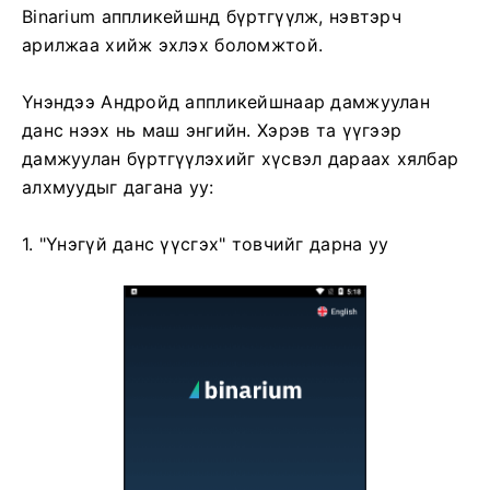
Binarium аппликейшнд бүртгүүлж, нэвтэрч
арилжаа хийж эхлэх боломжтой.
Үнэндээ Андройд аппликейшнаар дамжуулан
данс нээх нь маш энгийн. Хэрэв та үүгээр
дамжуулан бүртгүүлэхийг хүсвэл дараах хялбар
алхмуудыг дагана уу:
1. "Үнэгүй данс үүсгэх" товчийг дарна уу