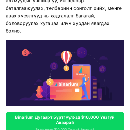
алхмуудыг уншина уу, ингэснээр
баталгаажуулах, төлбөрийн сонголт хийх, мөнгө
авах хүсэлтүүд нь хадгалалт багатай,
боловсруулах хугацаа илүү хурдан явагдах
болно.
Binarium Дугаарт Бүртгүүлээд $10,000 Үнэгүй
Аваарай
Эхлэгчдэд $10,000 Үнэгүй Аваарай