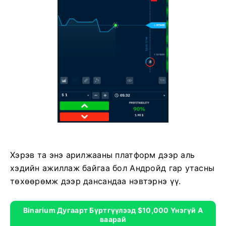
Хэрэв та энэ арилжааны платформ дээр аль
хэдийн ажиллаж байгаа бол Андройд гар утасны
төхөөрөмж дээр дансандаа нэвтэрнэ үү.
Binarium Дугаарт Бүртгүүлээд $10,000 Үнэгүй А
Ваарай