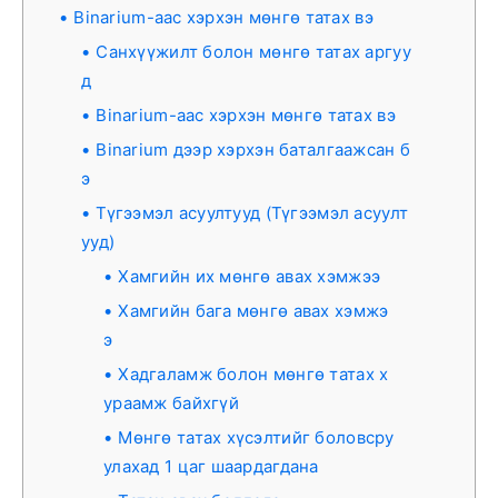
Binarium-аас хэрхэн мөнгө татах вэ
Санхүүжилт болон мөнгө татах аргуу
д
Binarium-аас хэрхэн мөнгө татах вэ
Binarium дээр хэрхэн баталгаажсан б
э
Түгээмэл асуултууд (Түгээмэл асуулт
ууд)
Хамгийн их мөнгө авах хэмжээ
Хамгийн бага мөнгө авах хэмжэ
э
Хадгаламж болон мөнгө татах х
ураамж байхгүй
Мөнгө татах хүсэлтийг боловсру
улахад 1 цаг шаардагдана