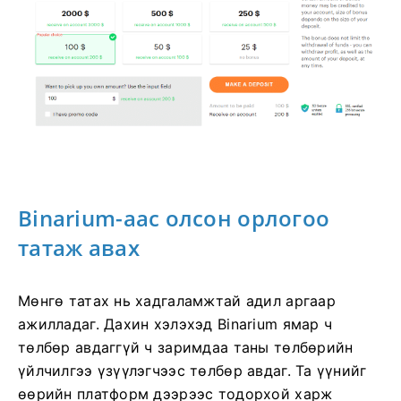
Binarium-аас олсон орлогоо
татаж авах
Мөнгө татах нь хадгаламжтай адил аргаар
ажилладаг. Дахин хэлэхэд Binarium ямар ч
төлбөр авдаггүй ч заримдаа таны төлбөрийн
үйлчилгээ үзүүлэгчээс төлбөр авдаг. Та үүнийг
өөрийн платформ дээрээс тодорхой харж