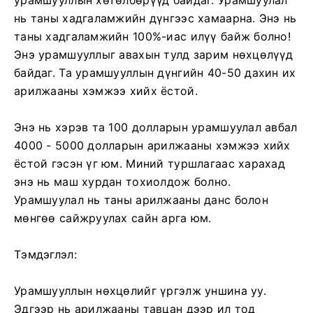
нь таны хадгаламжийн дүнгээс хамаарна. Энэ нь
таны хадгаламжийн 100%-иас илүү байж болно!
Энэ урамшууллыг авахын тулд зарим нөхцөлүүд
байдаг. Та урамшууллын дүнгийн 40-50 дахин их
арилжааны хэмжээ хийх ёстой.
Энэ нь хэрэв та 100 долларын урамшуулал авбал
4000 - 5000 долларын арилжааны хэмжээ хийх
ёстой гэсэн үг юм. Миний туршлагаас харахад
энэ нь маш хурдан тохиолдож болно.
Урамшуулал нь таны арилжааны данс болон
мөнгөө сайжруулах сайн арга юм.
Тэмдэглэл:
Урамшууллын нөхцөлийг үргэлж уншина уу.
Эдгээр нь арилжааны тавцан дээр ил тод