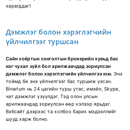
харагддаг!
Дэмжлэг болон хэрэглэгчийн
үйлчилгээг туршсан
Сайн хоёртын сонголтын брокерийн хувьд бас
нэг чухал зүйл бол арилжаачдад зориулсан
дэмжлэг болон хэрэглэгчийн үйлчилгээ юм.
Энэ
тоймд би энэ үйлчилгээг бас туршиж үзсэн.
Binarium нь 24 цагийн турш утас, имэйл, Skype,
чат дэмжлэг үзүүлдэг. Тэд олон улсын
арилжаачдад зориулсан өөр хэлээр ярьдаг.
Вэбсайт дээрээс та холбоо барих мэдээллийг
шууд харж болно.