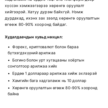
хүссэн хэмжээгээрээ хөрөнгө оруулалт
хийгээрэй. Хатуу дүрэм байхгүй. Нэмж
дурдахад, ихэнх зах зээлд хөрөнгө оруулалтын
өгөөж 80-90% хооронд байдаг.
Худалдаачдын хувьд нөхцөл:
Форекс, криптовалют болон бараа
бүтээгдэхүүний арилжаа
Богино болон урт хугацааны хоёртын
сонголтоор арилжаа хийх
Ердөө 1 доллараар арилжаа хийж эхлээрэй
Хамгийн бага хадгаламж нь 10 доллар
Хөрөнгө оруулалтын өгөөж 80-90% хооронд
байна