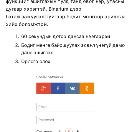
функцийг ашиглахын тулд танд овог нэр, утасны
дугаар хэрэгтэй. Binarium дээр
баталгаажуулалтгүйгээр бодит мөнгөөр ​​арилжаа
хийх боломжтой.
60 секундын дотор дансаа нээгээрэй
Бодит мөнгө байршуулах эсвэл үнэгүй демо
данс ашиглах
Орлого олох