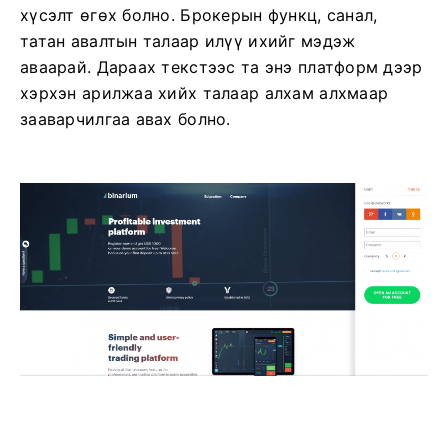
хүсэлт өгөх болно. Брокерын функц, санал,
татан авалтын талаар илүү ихийг мэдэж
аваарай. Дараах текстээс та энэ платформ дээр
хэрхэн арилжаа хийх талаар алхам алхмаар
зааварчилгаа авах болно.