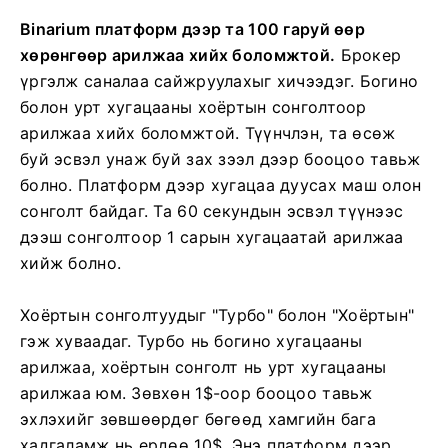
Binarium платформ дээр та 100 гаруй өөр
хөрөнгөөр ​​арилжаа хийх боломжтой.
Брокер
үргэлж саналаа сайжруулахыг хичээдэг. Богино
болон урт хугацааны хоёртын сонголтоор
арилжаа хийх боломжтой. Түүнчлэн, та өсөж
буй эсвэл унаж буй зах зээл дээр бооцоо тавьж
болно. Платформ дээр хугацаа дуусах маш олон
сонголт байдаг. Та 60 секундын эсвэл түүнээс
дээш сонголтоор 1 сарын хугацаатай арилжаа
хийж болно.
Хоёртын сонголтуудыг "Турбо" болон "Хоёртын"
гэж хуваадаг. Турбо нь богино хугацааны
арилжаа, хоёртын сонголт нь урт хугацааны
арилжаа юм. Зөвхөн 1$-оор бооцоо тавьж
эхлэхийг зөвшөөрдөг бөгөөд хамгийн бага
хадгаламж нь ердөө 10$. Энэ платформ дээр