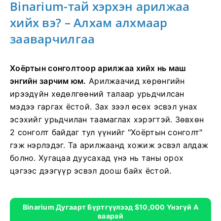
Binarium-тай хэрхэн арилжаа
хийх вэ? – Алхам алхмаар
зааварчилгаа
Хоёртын сонголтоор арилжаа хийх нь маш
энгийн зарчим юм.
Арилжаачид хөрөнгийн
ирээдүйн хөдөлгөөний талаар урьдчилсан
мэдээ гаргах ёстой. Зах зээл өсөх эсвэл унах
эсэхийг урьдчилан таамаглах хэрэгтэй. Зөвхөн
2 сонголт байдаг тул үүнийг "Хоёртын сонголт"
гэж нэрлэдэг. Та арилжаанд хожиж эсвэл алдаж
болно. Хугацаа дуусахад үнэ нь таны орох
цэгээс дээгүүр эсвэл доош байх ёстой.
Binarium Дугаарт Бүртгүүлээд $10,000 Үнэгүй А
Ваарай