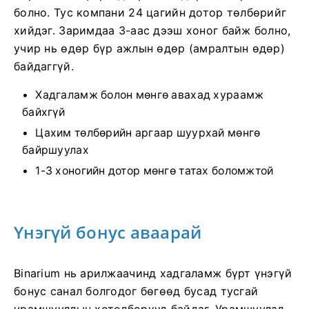
болно. Тус компани 24 цагийн дотор төлбөрийг
хийдэг. Заримдаа 3-аас дээш хоног байж болно,
учир нь өдөр бүр ажлын өдөр (амралтын өдөр)
байдаггүй.
Хадгаламж болон мөнгө авахад хураамж
байхгүй
Цахим төлбөрийн аргаар шуурхай мөнгө
байршуулах
1-3 хоногийн дотор мөнгө татах боломжтой
Үнэгүй бонус аваарай
Binarium нь арилжаачинд хадгаламж бүрт үнэгүй
бонус санал болгодог бөгөөд бусад тусгай
урамшууллын хөтөлбөрүүд байдаг. Урамшуулал