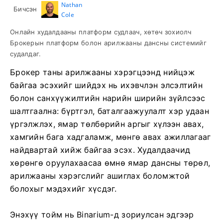
Nathan
Бичсэн
Cole
Онлайн худалдааны платформ судлаач, хөтөч зохиолч
Брокерын платформ болон арилжааны дансны системийг
судалдаг.
Брокер таны арилжааны хэрэгцээнд нийцэж
байгаа эсэхийг шийдэх нь ихэвчлэн элсэлтийн
болон санхүүжилтийн нарийн ширийн зүйлсээс
шалтгаална: бүртгэл, баталгаажуулалт хэр удаан
үргэлжлэх, ямар төлбөрийн аргыг хүлээн авах,
хамгийн бага хадгаламж, мөнгө авах ажиллагааг
найдвартай хийж байгаа эсэх. Худалдаачид
хөрөнгө оруулахаасаа өмнө ямар дансны төрөл,
арилжааны хэрэгслийг ашиглах боломжтой
болохыг мэдэхийг хүсдэг.
Энэхүү тойм нь Binarium-д зориулсан эдгээр