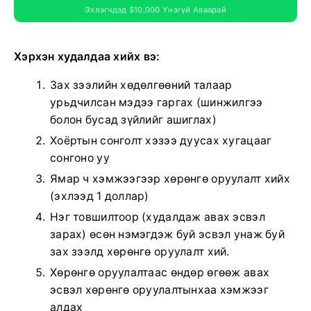
Эхлэгчдэд $10,000 Үнэгүй Аваарай
Хэрхэн худалдаа хийх вэ:
Зах зээлийн хөдөлгөөний талаар
урьдчилсан мэдээ гаргах (шинжилгээ
болон бусад зүйлийг ашиглах)
Хоёртын сонголт хэзээ дуусах хугацааг
сонгоно уу
Ямар ч хэмжээгээр хөрөнгө оруулалт хийх
(эхлээд 1 доллар)
Нэг товшилтоор (худалдаж авах эсвэл
зарах) өсөн нэмэгдэж буй эсвэл унаж буй
зах зээлд хөрөнгө оруулалт хий.
Хөрөнгө оруулалтаас өндөр өгөөж авах
эсвэл хөрөнгө оруулалтынхаа хэмжээг
алдах