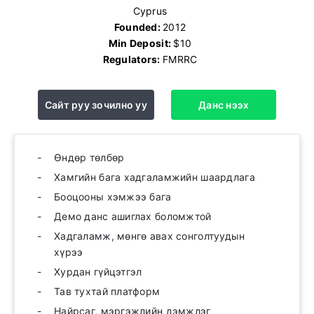
Cyprus
Founded:
2012
Min Deposit:
$10
Regulators:
FMRRC
Сайт руу зочилно уу
Данс нээх
Өндөр төлбөр
Хамгийн бага хадгаламжийн шаардлага
Бооцооны хэмжээ бага
Демо данс ашиглах боломжтой
Хадгаламж, мөнгө авах сонголтуудын
хүрээ
Хурдан гүйцэтгэл
Тав тухтай платформ
Найрсаг, мэргэжлийн дэмжлэг