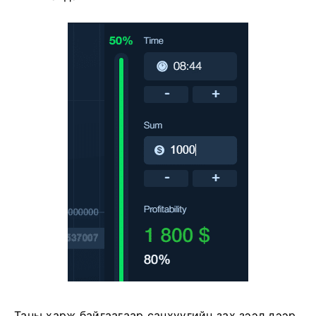
Таны харж байгаагаар санхүүгийн зах зээл дээр