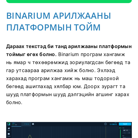
BINARIUM АРИЛЖААНЫ
ПЛАТФОРМЫН ТОЙМ
Дараах текстэд би танд арилжааны платформын
тоймыг өгөх болно.
Binarium програм хангамж
нь ямар ч төхөөрөмжид зориулагдсан бөгөөд та
гар утсаараа арилжаа хийж болно. Эхлээд
харахад програм хангамж нь маш тодорхой
бөгөөд ашиглахад хялбар юм. Доорх зурагт та
шууд платформын шууд дэлгэцийн агшинг харах
болно.