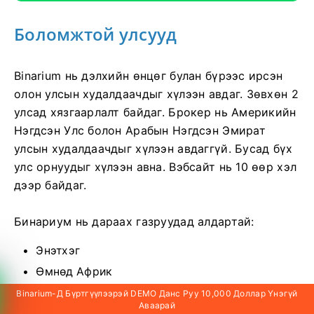
Боломжтой улсууд
Binarium нь дэлхийн өнцөг булан бүрээс ирсэн
олон улсын худалдаачдыг хүлээн авдаг. Зөвхөн 2
улсад хязгаарлалт байдаг. Брокер нь Америкийн
Нэгдсэн Улс болон Арабын Нэгдсэн Эмират
улсын худалдаачдыг хүлээн авдаггүй. Бусад бүх
улс орнуудыг хүлээн авна. Вэбсайт нь 10 өөр хэл
дээр байдаг.
Бинариум нь дараах газруудад алдартай:
Энэтхэг
Өмнөд Африк
Малайз
Binarium-Д Бүртгүүлээрэй DEMO Данс Руу 10,000 Доллар Үнэгүй
Аваарай
Индонез