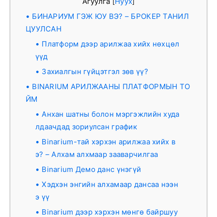
Агуулга
Нуух
[
]
БИНАРИУМ ГЭЖ ЮУ ВЭ? – БРОКЕР ТАНИЛ
ЦУУЛСАН
Платформ дээр арилжаа хийх нөхцөл
үүд
Захиалгын гүйцэтгэл зөв үү?
BINARIUM АРИЛЖААНЫ ПЛАТФОРМЫН ТО
ЙМ
Анхан шатны болон мэргэжлийн худа
лдаачдад зориулсан график
Binarium-тай хэрхэн арилжаа хийх в
э? – Алхам алхмаар зааварчилгаа
Binarium Демо данс үнэгүй
Хэдхэн энгийн алхамаар дансаа нээн
э үү
Binarium дээр хэрхэн мөнгө байршуу