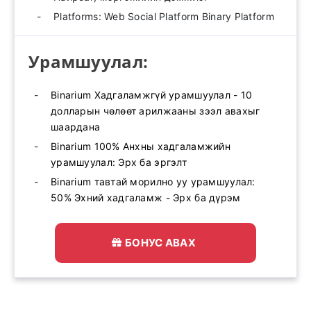
Platforms: Web Social Platform Binary Platform
Урамшуулал:
Binarium Хадгаламжгүй урамшуулал - 10
долларын чөлөөт арилжааны зээл авахыг
шаардана
Binarium 100% Анхны хадгаламжийн
урамшуулал: Эрх ба эргэлт
Binarium тавтай морилно уу урамшуулал:
50% Эхний хадгаламж - Эрх ба дүрэм
БОНУС АВАХ