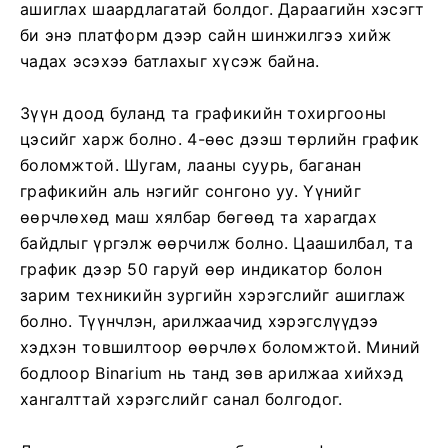
ашиглах шаардлагатай болдог. Дараагийн хэсэгт
би энэ платформ дээр сайн шинжилгээ хийж
чадах эсэхээ батлахыг хүсэж байна.
Зүүн доод буланд та графикийн тохиргооны
цэсийг харж болно. 4-өөс дээш төрлийн график
боломжтой. Шугам, лааны суурь, баганан
графикийн аль нэгийг сонгоно уу. Үүнийг
өөрчлөхөд маш хялбар бөгөөд та харагдах
байдлыг үргэлж өөрчилж болно. Цаашилбал, та
график дээр 50 гаруй өөр индикатор болон
зарим техникийн зургийн хэрэгслийг ашиглаж
болно. Түүнчлэн, арилжаачид хэрэгслүүдээ
хэдхэн товшилтоор өөрчлөх боломжтой. Миний
бодлоор Binarium нь танд зөв арилжаа хийхэд
хангалттай хэрэгслийг санал болгодог.