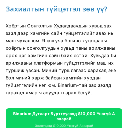
Захиалгын гүйцэтгэл зөв үү?
Хоёртын Сонголтын Худалдаачдын хувьд зах
зээл дээр хамгийн сайн гүйцэтгэлийг авах нь
маш чухал юм. Ялангуяа богино хугацааны
хоёртын сонголтуудын хувьд таны арилжааны
орох цэг хамгийн сайн байх ёстой. Хувьдаа би
арилжааны платформын гүйцэтгэлийг маш их
туршиж үзсэн. Миний туршлагаас харахад энэ
бол миний харж байсан хамгийн хурдан
гүйцэтгэлийн нэг юм. Binarium-тай зах зээлд
гарахад ямар ч асуудал гарах ёсгүй.
Binarium Дугаарт Бүртгүүлээд $10,000 Үнэгүй А
Ваарай
Эхлэгчдэд $10,000 Үнэгүй Аваарай