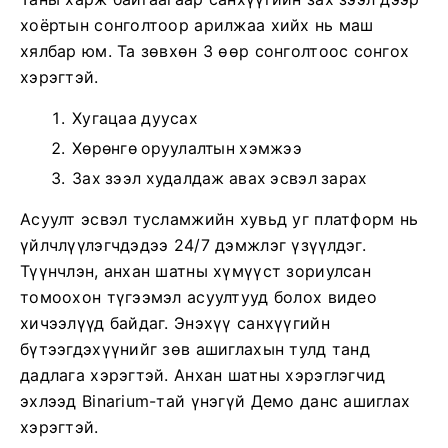
хоёртын сонголтоор арилжаа хийх нь маш
хялбар юм. Та зөвхөн 3 өөр сонголтоос сонгох
хэрэгтэй.
Хугацаа дуусах
Хөрөнгө оруулалтын хэмжээ
Зах зээл худалдаж авах эсвэл зарах
Асуулт эсвэл тусламжийн хувьд уг платформ нь
үйлчлүүлэгчдэдээ 24/7 дэмжлэг үзүүлдэг.
Түүнчлэн, анхан шатны хүмүүст зориулсан
томоохон түгээмэл асуултууд болох видео
хичээлүүд байдаг. Энэхүү санхүүгийн
бүтээгдэхүүнийг зөв ашиглахын тулд танд
дадлага хэрэгтэй. Анхан шатны хэрэглэгчид
эхлээд Binarium-тай үнэгүй Демо данс ашиглах
хэрэгтэй.