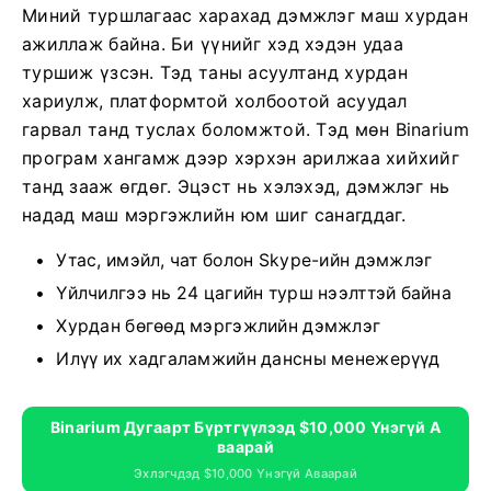
Миний туршлагаас харахад дэмжлэг маш хурдан
ажиллаж байна. Би үүнийг хэд хэдэн удаа
туршиж үзсэн. Тэд таны асуултанд хурдан
хариулж, платформтой холбоотой асуудал
гарвал танд туслах боломжтой. Тэд мөн Binarium
програм хангамж дээр хэрхэн арилжаа хийхийг
танд зааж өгдөг. Эцэст нь хэлэхэд, дэмжлэг нь
надад маш мэргэжлийн юм шиг санагддаг.
Утас, имэйл, чат болон Skype-ийн дэмжлэг
Үйлчилгээ нь 24 цагийн турш нээлттэй байна
Хурдан бөгөөд мэргэжлийн дэмжлэг
Илүү их хадгаламжийн дансны менежерүүд
Binarium Дугаарт Бүртгүүлээд $10,000 Үнэгүй А
Ваарай
Эхлэгчдэд $10,000 Үнэгүй Аваарай