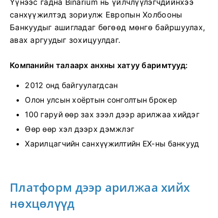
Үүнээс гадна Binarium нь үйлчлүүлэгчдийнхээ
санхүүжилтэд зориулж Европын Холбооны
Банкуудыг ашигладаг бөгөөд мөнгө байршуулах,
авах аргуудыг зохицуулдаг.
Компанийн талаарх анхны хатуу баримтууд:
2012 онд байгуулагдсан
Олон улсын хоёртын сонголтын брокер
100 гаруй өөр зах зээл дээр арилжаа хийдэг
Өөр өөр хэл дээрх дэмжлэг
Харилцагчийн санхүүжилтийн ЕХ-ны банкууд
Платформ дээр арилжаа хийх
нөхцөлүүд