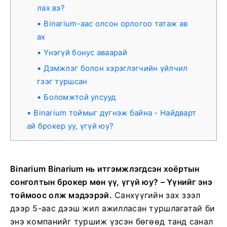
лах вэ?
Binarium-аас олсон орлогоо татаж ав
ах
Үнэгүй бонус аваарай
Дэмжлэг болон хэрэглэгчийн үйлчил
гээг туршсан
Боломжтой улсууд
Binarium тоймыг дүгнэж байна - Найдварт
ай брокер уу, үгүй ​​юу?
Binarium Binarium нь итгэмжлэгдсэн хоёртын
сонголтын брокер мөн үү, үгүй ​​юу? – Үүнийг энэ
тоймоос олж мэдээрэй.
Санхүүгийн зах зээл
дээр 5-аас дээш жил ажилласан туршлагатай би
энэ компанийг туршиж үзсэн бөгөөд танд санал