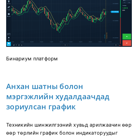
Бинариум платформ
Анхан шатны болон
мэргэжлийн худалдаачдад
зориулсан график
Техникийн шинжилгээний хувьд арилжаачин өөр
өөр төрлийн график болон индикаторуудыг