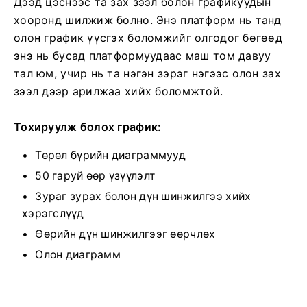
Дээд цэснээс та зах зээл болон графикуудын
хооронд шилжиж болно. Энэ платформ нь танд
олон график үүсгэх боломжийг олгодог бөгөөд
энэ нь бусад платформуудаас маш том давуу
тал юм, учир нь та нэгэн зэрэг нэгээс олон зах
зээл дээр арилжаа хийх боломжтой.
Тохируулж болох график:
Төрөл бүрийн диаграммууд
50 гаруй өөр үзүүлэлт
Зураг зурах болон дүн шинжилгээ хийх
хэрэгслүүд
Өөрийн дүн шинжилгээг өөрчлөх
Олон диаграмм