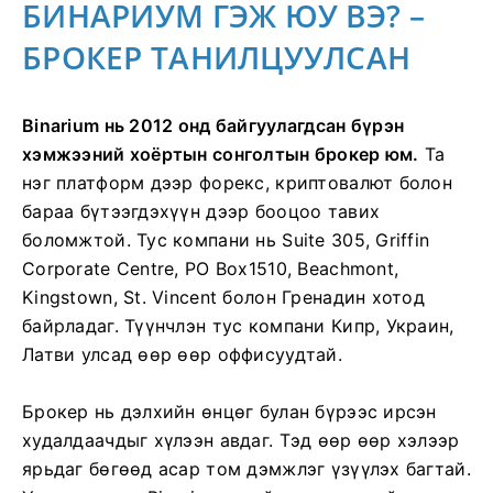
БИНАРИУМ ГЭЖ ЮУ ВЭ? –
БРОКЕР ТАНИЛЦУУЛСАН
Binarium нь 2012 онд байгуулагдсан бүрэн
хэмжээний хоёртын сонголтын брокер юм.
Та
нэг платформ дээр форекс, криптовалют болон
бараа бүтээгдэхүүн дээр бооцоо тавих
боломжтой. Тус компани нь Suite 305, Griffin
Corporate Centre, PO Box1510, Beachmont,
Kingstown, St. Vincent болон Гренадин хотод
байрладаг. Түүнчлэн тус компани Кипр, Украин,
Латви улсад өөр өөр оффисуудтай.
Брокер нь дэлхийн өнцөг булан бүрээс ирсэн
худалдаачдыг хүлээн авдаг. Тэд өөр өөр хэлээр
ярьдаг бөгөөд асар том дэмжлэг үзүүлэх багтай.