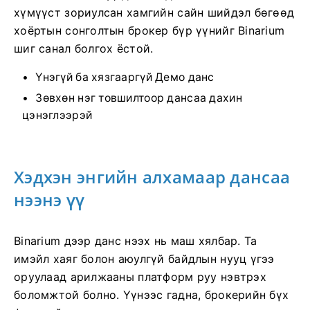
хүмүүст зориулсан хамгийн сайн шийдэл бөгөөд
хоёртын сонголтын брокер бүр үүнийг Binarium
шиг санал болгох ёстой.
Үнэгүй ба хязгааргүй Демо данс
Зөвхөн нэг товшилтоор дансаа дахин
цэнэглээрэй
Хэдхэн энгийн алхамаар дансаа
нээнэ үү
Binarium дээр данс нээх нь маш хялбар. Та
имэйл хаяг болон аюулгүй байдлын нууц үгээ
оруулаад арилжааны платформ руу нэвтрэх
боломжтой болно. Үүнээс гадна, брокерийн бүх