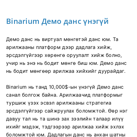
Binarium Демо данс үнэгүй
Демо данс нь виртуал мөнгөтэй данс юм. Та
арилжааны платформ дээр дадлага хийж,
эрсдэлгүйгээр хөрөнгө оруулалт хийж болно,
учир нь энэ нь бодит мөнгө биш юм. Демо данс
нь бодит мөнгөөр ​​арилжаа хийхийг дуурайдаг.
Binarium нь танд 10,000$-ын үнэгүй Демо данс
санал болгож байна. Арилжаачид платформыг
туршиж үзэх эсвэл арилжааны стратегиа
эрсдэлгүйгээр сайжруулах боломжтой. Өөр нэг
давуу тал нь та шинэ зах зээлийн талаар илүү
ихийг мэдэж, тэдгээрээр арилжаа хийж эхлэх
боломжтой юм. Дадлагын данс нь анхан шатны