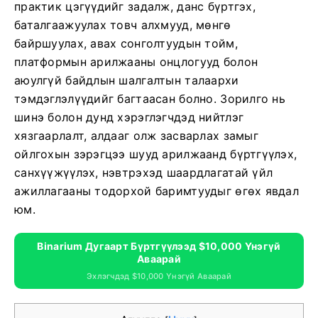
практик цэгүүдийг задалж, данс бүртгэх,
баталгаажуулах товч алхмууд, мөнгө
байршуулах, авах сонголтуудын тойм,
платформын арилжааны онцлогууд болон
аюулгүй байдлын шалгалтын талаархи
тэмдэглэлүүдийг багтаасан болно. Зорилго нь
шинэ болон дунд хэрэглэгчдэд нийтлэг
хязгаарлалт, алдааг олж засварлах замыг
ойлгохын зэрэгцээ шууд арилжаанд бүртгүүлэх,
санхүүжүүлэх, нэвтрэхэд шаардлагатай үйл
ажиллагааны тодорхой баримтуудыг өгөх явдал
юм.
Binarium Дугаарт Бүртгүүлээд $10,000 Үнэгүй
Аваарай
Эхлэгчдэд $10,000 Үнэгүй Аваарай