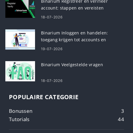
Binarium Registreer en verifieer
account: stappen en vereisten
18-07-2026
Binarium Inloggen en handelen:
toegang krijgen tot accounts en
handelen in binaire opties
19-07-2026
Binarium Veelgestelde vragen
18-07-2026
POPULAIRE CATEGORIE
Bonussen
3
Tutorials
44