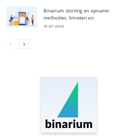
Binarium storting en opname:
methoden, limieten en
verwerkingstijden
19-07-2026