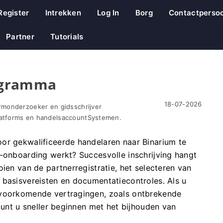
Register
Intrekken
Log In
Borg
Contactperso
Partner
Tutorials
ogramma
18-07-2026
rmonderzoeker en gidsschrijver
atforms en handelsaccountSystemen.
or gekwalificeerde handelaren naar Binarium te
r-onboarding werkt? Succesvolle inschrijving hangt
oien van de partnerregistratie, het selecteren van
 basisvereisten en documentatiecontroles. Als u
 voorkomende vertragingen, zoals ontbrekende
 kunt u sneller beginnen met het bijhouden van