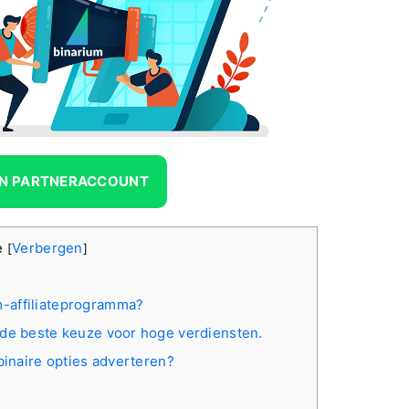
EN PARTNERACCOUNT
e
Verbergen
[
]
m-affiliateprogramma?
: de beste keuze voor hoge verdiensten.
 binaire opties adverteren?