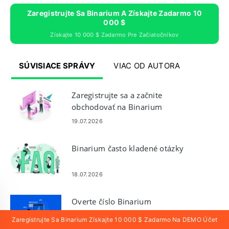
Zaregistrujte Sa Binarium A Získajte Zadarmo 10
000 $
Získajte 10 000 $ Zadarmo Pre Začiatočníkov
SÚVISIACE SPRÁVY
VIAC OD AUTORA
Zaregistrujte sa a začnite
obchodovať na Binarium
pomocou demo účtu
19.07.2026
Binarium často kladené otázky
18.07.2026
Overte číslo Binarium
Zaregistrujte Sa Binarium Získajte 10 000 $ Zadarmo Na DEMO Účet
19.07.2026