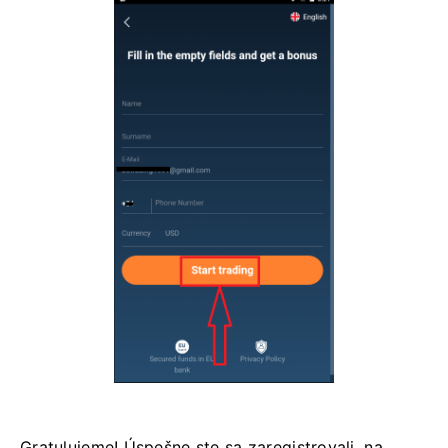
Gratulujeme! Úspešne ste sa zaregistrovali, na