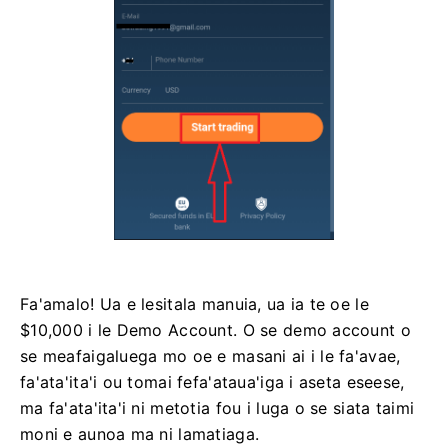
Fa'amalo! Ua e lesitala manuia, ua ia te oe le
$10,000 i le Demo Account. O se demo account o
se meafaigaluega mo oe e masani ai i le fa'avae,
fa'ata'ita'i ou tomai fefa'ataua'iga i aseta eseese,
ma fa'ata'ita'i ni metotia fou i luga o se siata taimi
moni e aunoa ma ni lamatiaga.