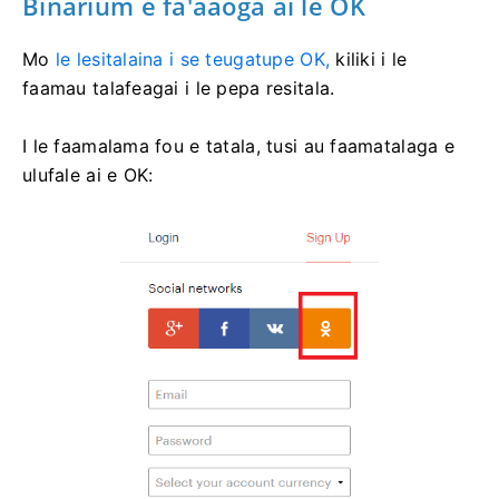
Binarium e fa'aaoga ai le OK
Mo
le lesitalaina i se teugatupe OK,
kiliki i le
faamau talafeagai i le pepa resitala.
I le faamalama fou e tatala, tusi au faamatalaga e
ulufale ai e OK: