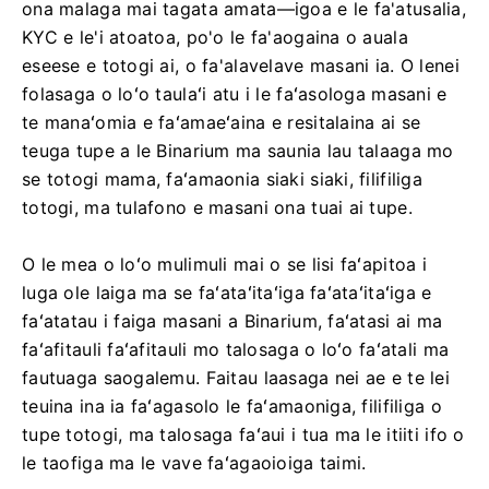
ona malaga mai tagata amata—igoa e le fa'atusalia,
KYC e le'i atoatoa, po'o le fa'aogaina o auala
eseese e totogi ai, o fa'alavelave masani ia. O lenei
folasaga o loʻo taulaʻi atu i le faʻasologa masani e
te manaʻomia e faʻamaeʻaina e resitalaina ai se
teuga tupe a le Binarium ma saunia lau talaaga mo
se totogi mama, faʻamaonia siaki siaki, filifiliga
totogi, ma tulafono e masani ona tuai ai tupe.
O le mea o loʻo mulimuli mai o se lisi faʻapitoa i
luga ole laiga ma se faʻataʻitaʻiga faʻataʻitaʻiga e
faʻatatau i faiga masani a Binarium, faʻatasi ai ma
faʻafitauli faʻafitauli mo talosaga o loʻo faʻatali ma
fautuaga saogalemu. Faitau laasaga nei ae e te lei
teuina ina ia faʻagasolo le faʻamaoniga, filifiliga o
tupe totogi, ma talosaga faʻaui i tua ma le itiiti ifo o
le taofiga ma le vave faʻagaoioiga taimi.