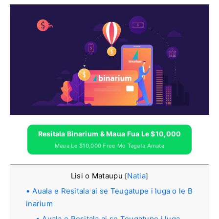
Resitala Binarium & Maua Fua Le $10,000
Maua Le $10,000 Free Mo Tagata Amata
Lisi o Mataupu
Natia
[
]
Auala e Resitala ai se Teugatupe i luga o le B
inarium
Auala e Resitala ai se Teugatupe i luga