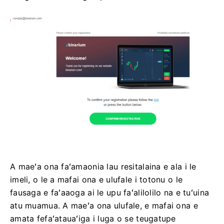
A maeʻa ona faʻamaonia lau resitalaina e ala i le
imeli, o le a mafai ona e ulufale i totonu o le
fausaga e faʻaaoga ai le upu faʻalilolilo na e tuʻuina
atu muamua. A maeʻa ona ulufale, e mafai ona e
amata fefaʻatauaʻiga i luga o se teugatupe