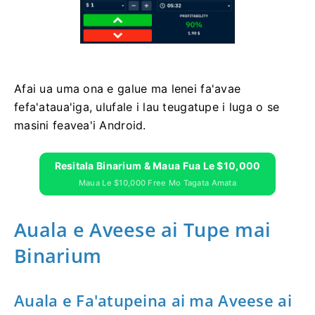
Afai ua uma ona e galue ma lenei fa'avae
fefa'ataua'iga, ulufale i lau teugatupe i luga o se
masini feavea'i Android.
Resitala Binarium & Maua Fua Le $10,000
Maua Le $10,000 Free Mo Tagata Amata
Auala e Aveese ai Tupe mai
Binarium
Auala e Fa'atupeina ai ma Aveese ai