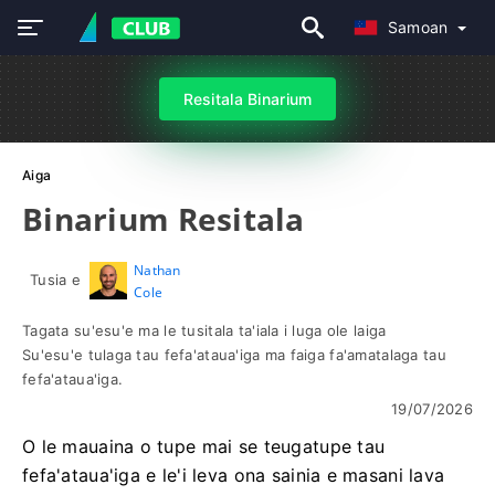
Samoan
Resitala Binarium
Aiga
Binarium Resitala
Nathan
Tusia e
Cole
Tagata su'esu'e ma le tusitala ta'iala i luga ole laiga
Su'esu'e tulaga tau fefa'ataua'iga ma faiga fa'amatalaga tau
fefa'ataua'iga.
19/07/2026
O le mauaina o tupe mai se teugatupe tau
fefa'ataua'iga e le'i leva ona sainia e masani lava