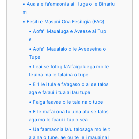
Auala e fa'amaonia ai i luga o le Binariu
m
Fesili e Masani Ona Fesiligia (FAQ)
Aofa'i Maualuga e Aveese ai Tup
e
Aofa'i Maualalo o le Aveeseina o
Tupe
Leai se totogifa'afaigaluega mo le
teuina ma le talaina o tupe
E 1 le itula e fa'agasolo ai se talos
aga e fa'aui i tua ai lau tupe
Faiga faavae o le talaina o tupe
E le mafai ona tu'uina atu se talos
aga mo le faaui i tua o sea
Ua faamaonia la'u talosaga mo le t
alaina o tupe, ae ou te le'i mauaina l