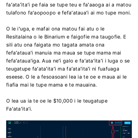
faʻataʻitaʻi pe faia se tupe teu e faʻaaoga ai a matou
tulafono faʻaopoopo e fefaʻatauaʻi ai mo tupe moni.
O le iʻuga, e mafai ona matou fai atu o le
Resitalaina o le Binarium e faigofie ma taugofie. E
sili atu ona faigata mo tagata amata ona
fefaʻatauaʻi manuia ma maua se tupe mama mai
fefaʻatauaʻiga. Aua neʻi galo e faʻataʻitaʻi i luga o se
teugatupe faʻataʻitaʻi ma faʻataʻitaʻi ni fuafuaga
eseese. O le a fesoasoani lea ia te oe e maua ai le
fiafia mai le tupe mama e te mauaina.
O lea ua ia te oe le $10,000 i le teugatupe
Faʻataʻitaʻi.