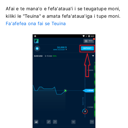
Afai e te mana'o e fefa'ataua'i i se teugatupe moni,
kiliki le "Teuina" e amata fefa'ataua'iga i tupe moni.
Fa'afefea ona fai se Teuina