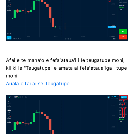
Afai e te manaʻo e fefaʻatauaʻi i le teugatupe moni,
kiliki le "Teugatupe" e amata ai fefaʻatauaʻiga i tupe
moni.
Auala e fai ai se Teugatupe