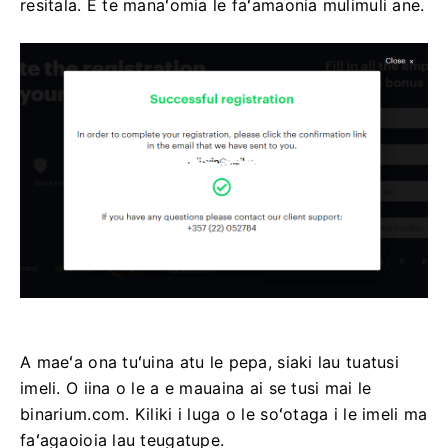
resitala. E te manaʻomia le faʻamaonia mulimuli ane.
A maeʻa ona tuʻuina atu le pepa, siaki lau tuatusi
imeli. O iina o le a e mauaina ai se tusi mai le
binarium.com. Kiliki i luga o le soʻotaga i le imeli ma
faʻagaoioia lau teugatupe.