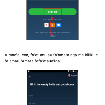
A mae'a lena, fa'atumu au fa'amatalaga ma kiliki le
fa'amau "Amata fefa'ataua'iga"