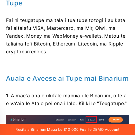
Tupe
Fai ni teugatupe ma tala i tua tupe totogi i au kata
fai aitalafu VISA, Mastercard, ma Mir, Qiwi, ma
Yandex. Money ma WebMoney e-wallets. Matou te
taliaina fo'i Bitcoin, Ethereum, Litecoin, ma Ripple
cryptocurrencies.
Auala e Aveese ai Tupe mai Binarium
1. A maeʻa ona e ulufale manuia i le Binarium, o le a
e vaʻaia le Ata e pei ona i lalo. Kiliki le "Teugatupe."
Resitala Binarium Maua Le $10,000 Fua Ile DEMO Account