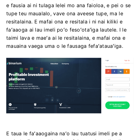
e fausia ai ni tulaga lelei mo ana faioloa, e pei o se
tupe teu maualalo, vave ona aveese tupe, ma le
resitalaina. E mafai ona e resitala i ni nai kiliki e
faʻaaoga ai lau imeli poʻo fesoʻotaʻiga lautele. I le
taimi lava e maeʻa ai le resitalaina, e mafai ona e
mauaina vaega uma o le fausaga fefaʻatauaʻiga.
E taua le faʻaaogaina naʻo lau tuatusi imeli pe a