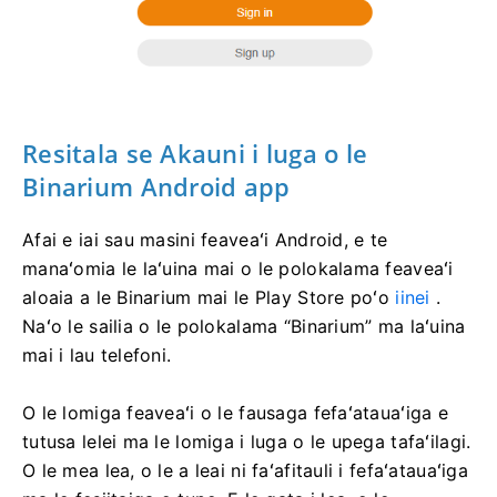
Resitala se Akauni i luga o le
Binarium Android app
Afai e iai sau masini feaveaʻi Android, e te
manaʻomia le laʻuina mai o le polokalama feaveaʻi
aloaia a le Binarium mai le Play Store poʻo
iinei
.
Naʻo le sailia o le polokalama “Binarium” ma laʻuina
mai i lau telefoni.
O le lomiga feaveaʻi o le fausaga fefaʻatauaʻiga e
tutusa lelei ma le lomiga i luga o le upega tafaʻilagi.
O le mea lea, o le a leai ni faʻafitauli i fefaʻatauaʻiga