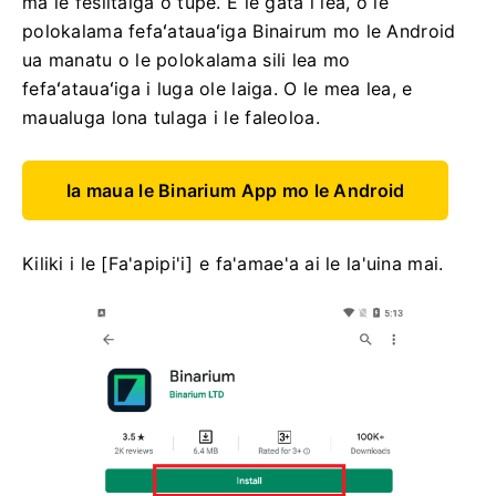
ma le fesiitaiga o tupe. E le gata i lea, o le
polokalama fefaʻatauaʻiga Binairum mo le Android
ua manatu o le polokalama sili lea mo
fefaʻatauaʻiga i luga ole laiga. O le mea lea, e
maualuga lona tulaga i le faleoloa.
Ia maua le Binarium App mo le Android
Kiliki i le [Fa'apipi'i] e fa'amae'a ai le la'uina mai.