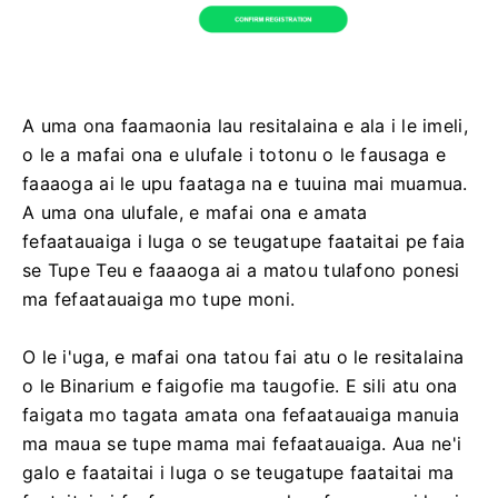
A uma ona faamaonia lau resitalaina e ala i le imeli,
o le a mafai ona e ulufale i totonu o le fausaga e
faaaoga ai le upu faataga na e tuuina mai muamua.
A uma ona ulufale, e mafai ona e amata
fefaatauaiga i luga o se teugatupe faataitai pe faia
se Tupe Teu e faaaoga ai a matou tulafono ponesi
ma fefaatauaiga mo tupe moni.
O le i'uga, e mafai ona tatou fai atu o le resitalaina
o le Binarium e faigofie ma taugofie. E sili atu ona
faigata mo tagata amata ona fefaatauaiga manuia
ma maua se tupe mama mai fefaatauaiga. Aua ne'i
galo e faataitai i luga o se teugatupe faataitai ma