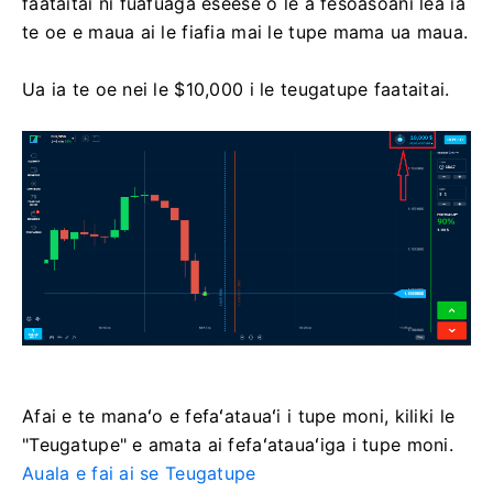
faataitai ni fuafuaga eseese o le a fesoasoani lea ia
te oe e maua ai le fiafia mai le tupe mama ua maua.
Ua ia te oe nei le $10,000 i le teugatupe faataitai.
Afai e te manaʻo e fefaʻatauaʻi i tupe moni, kiliki le
"Teugatupe" e amata ai fefaʻatauaʻiga i tupe moni.
Auala e fai ai se Teugatupe