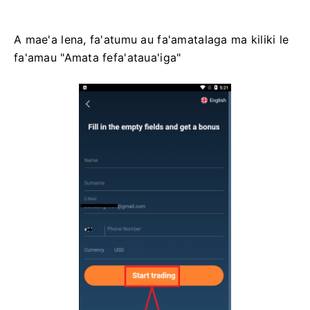
A mae'a lena, fa'atumu au fa'amatalaga ma kiliki le
fa'amau "Amata fefa'ataua'iga"