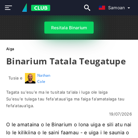
Samoan
Resitala Binarium
Aiga
Binarium Tatala Teugatupe
Nathan
Tusia e
Cole
Tagata su'esu'e ma le tusitala ta'iala i luga ole laiga
Su'esu'e tulaga tau fefa'ataua'iga ma faiga fa'amatalaga tau
fefa'ataua'iga.
19/07/2026
O le amataina o le Binarium o lona uiga e sili atu nai
lo le kilikiina o le saini faamau - e uiga i le saunia o