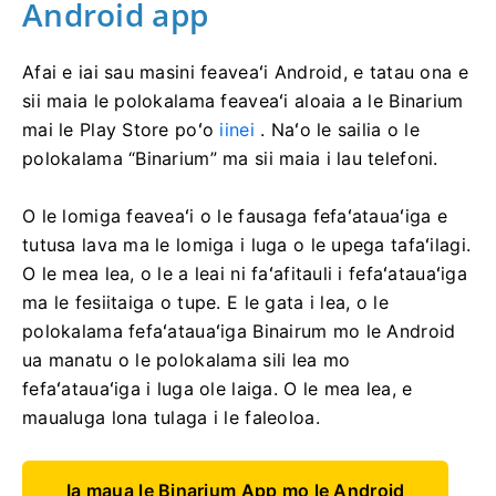
Android app
Afai e iai sau masini feaveaʻi Android, e tatau ona e
sii maia le polokalama feaveaʻi aloaia a le Binarium
mai le Play Store poʻo
iinei
. Naʻo le sailia o le
polokalama “Binarium” ma sii maia i lau telefoni.
O le lomiga feaveaʻi o le fausaga fefaʻatauaʻiga e
tutusa lava ma le lomiga i luga o le upega tafaʻilagi.
O le mea lea, o le a leai ni faʻafitauli i fefaʻatauaʻiga
ma le fesiitaiga o tupe. E le gata i lea, o le
polokalama fefaʻatauaʻiga Binairum mo le Android
ua manatu o le polokalama sili lea mo
fefaʻatauaʻiga i luga ole laiga. O le mea lea, e
maualuga lona tulaga i le faleoloa.
Ia maua le Binarium App mo le Android