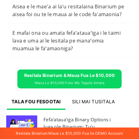
Aisea e le mae'a ai la'u resitalaina Binarium pe
aisea foi ou te le maua ai le code fa'amaonia?
E mafai ona ou amata fefaʻatauaʻiga i le taimi
lava e uma ai le lesitala pe manaʻomia
muamua le faʻamaoniga?
Resitala Binarium & Maua Fua Le $10,000
Maua Le $10,000 Free Mo Tagata Amata
TALA FOU FESOOTAI
SILI MAI TUSITALA
Fefa'ataua'iga Binary Options i
luga ole Binarium: Tu'u
Fefa'ataua'iga, Faitau Siata, Pulea
Resitala Binarium Maua Le $10,000 Fua Ile DEMO Account
18/07/2026