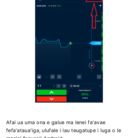
Afai ua uma ona e galue ma lenei fa'avae
fefa'ataua'iga, ulufale i lau teugatupe i luga o le