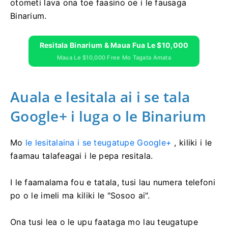
otometi lava ona toe faasino oe i le fausaga
Binarium.
Resitala Binarium & Maua Fua Le $10,000
Maua Le $10,000 Free Mo Tagata Amata
Auala e lesitala ai i se tala
Google+ i luga o le Binarium
Mo
le lesitalaina i se teugatupe Google+
, kiliki i le
faamau talafeagai i le pepa resitala.
I le faamalama fou e tatala, tusi lau numera telefoni
po o le imeli ma kiliki le "Sosoo ai".
Ona tusi lea o le upu faataga mo lau teugatupe