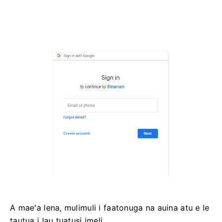
A maeʻa lena, mulimuli i faatonuga na auina atu e le
tautua i lau tuatusi imeli.