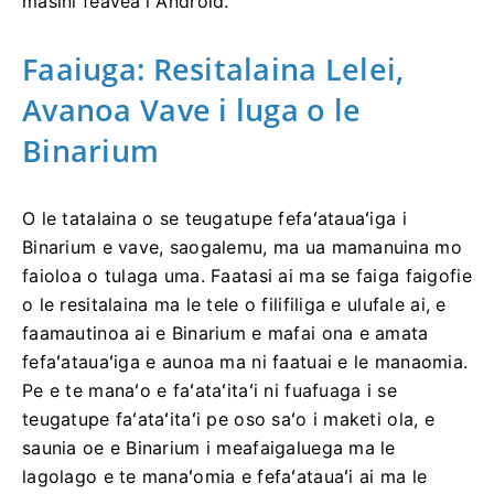
masini feavea'i Android.
Faaiuga: Resitalaina Lelei,
Avanoa Vave i luga o le
Binarium
O le tatalaina o se teugatupe fefaʻatauaʻiga i
Binarium e vave, saogalemu, ma ua mamanuina mo
faioloa o tulaga uma. Faatasi ai ma se faiga faigofie
o le resitalaina ma le tele o filifiliga e ulufale ai, e
faamautinoa ai e Binarium e mafai ona e amata
fefaʻatauaʻiga e aunoa ma ni faatuai e le manaomia.
Pe e te manaʻo e faʻataʻitaʻi ni fuafuaga i se
teugatupe faʻataʻitaʻi pe oso saʻo i maketi ola, e
saunia oe e Binarium i meafaigaluega ma le
lagolago e te manaʻomia e fefaʻatauaʻi ai ma le