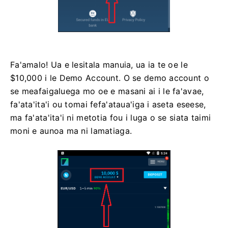
Fa'amalo! Ua e lesitala manuia, ua ia te oe le
$10,000 i le Demo Account. O se demo account o
se meafaigaluega mo oe e masani ai i le fa'avae,
fa'ata'ita'i ou tomai fefa'ataua'iga i aseta eseese,
ma fa'ata'ita'i ni metotia fou i luga o se siata taimi
moni e aunoa ma ni lamatiaga.