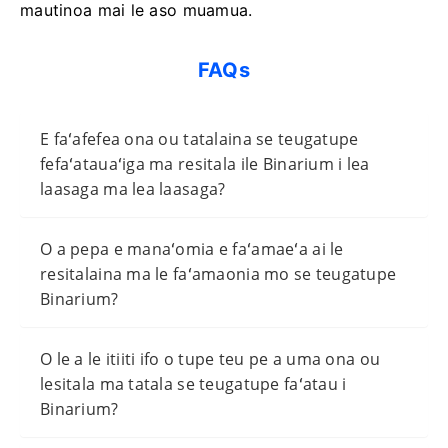
mautinoa mai le aso muamua.
FAQs
E faʻafefea ona ou tatalaina se teugatupe
fefaʻatauaʻiga ma resitala ile Binarium i lea
laasaga ma lea laasaga?
O a pepa e manaʻomia e faʻamaeʻa ai le
resitalaina ma le faʻamaonia mo se teugatupe
Binarium?
O le a le itiiti ifo o tupe teu pe a uma ona ou
lesitala ma tatala se teugatupe faʻatau i
Binarium?