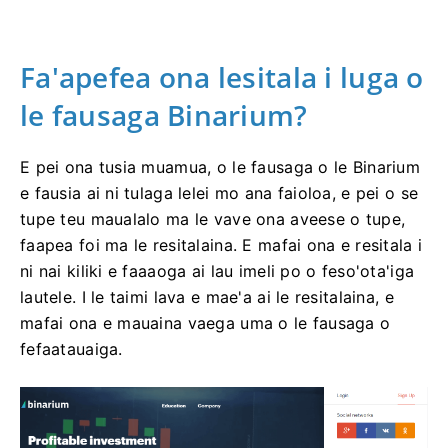
Fa'apefea ona lesitala i luga o
le fausaga Binarium?
E pei ona tusia muamua, o le fausaga o le Binarium
e fausia ai ni tulaga lelei mo ana faioloa, e pei o se
tupe teu maualalo ma le vave ona aveese o tupe,
faapea foi ma le resitalaina. E mafai ona e resitala i
ni nai kiliki e faaaoga ai lau imeli po o feso'ota'iga
lautele. I le taimi lava e mae'a ai le resitalaina, e
mafai ona e mauaina vaega uma o le fausaga o
fefaatauaiga.