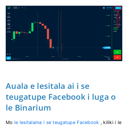
Auala e lesitala ai i se
teugatupe Facebook i luga o
le Binarium
Mo
le lesitalaina i se teugatupe Facebook
, kiliki i le