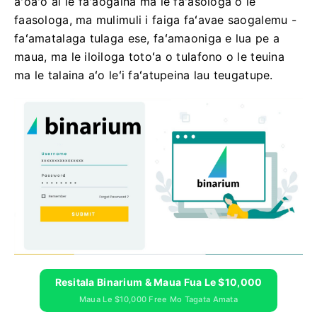
aʻoaʻo ai le faʻaogaina ma le faʻasologa o le
faasologa, ma mulimuli i faiga faʻavae saogalemu -
faʻamatalaga tulaga ese, faʻamaoniga e lua pe a
maua, ma le iloiloga totoʻa o tulafono o le teuina
ma le talaina aʻo leʻi faʻatupeina lau teugatupe.
Resitala Binarium & Maua Fua Le $10,000
Maua Le $10,000 Free Mo Tagata Amata