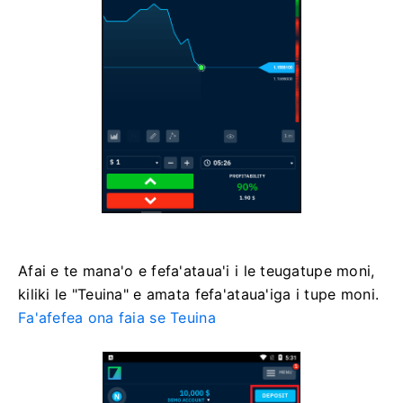
Afai e te mana'o e fefa'ataua'i i le teugatupe moni,
kiliki le "Teuina" e amata fefa'ataua'iga i tupe moni.
Fa'afefea ona faia se Teuina