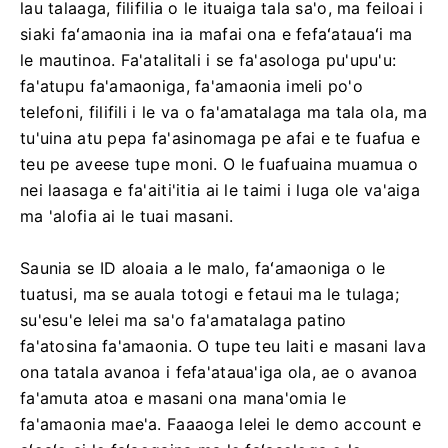
lau talaaga, filifilia o le ituaiga tala sa'o, ma feiloai i
siaki faʻamaonia ina ia mafai ona e fefaʻatauaʻi ma
le mautinoa. Fa'atalitali i se fa'asologa pu'upu'u:
fa'atupu fa'amaoniga, fa'amaonia imeli po'o
telefoni, filifili i le va o fa'amatalaga ma tala ola, ma
tu'uina atu pepa fa'asinomaga pe afai e te fuafua e
teu pe aveese tupe moni. O le fuafuaina muamua o
nei laasaga e fa'aiti'itia ai le taimi i luga ole va'aiga
ma 'alofia ai le tuai masani.
Saunia se ID aloaia a le malo, faʻamaoniga o le
tuatusi, ma se auala totogi e fetaui ma le tulaga;
su'esu'e lelei ma sa'o fa'amatalaga patino
fa'atosina fa'amaonia. O tupe teu laiti e masani lava
ona tatala avanoa i fefa'ataua'iga ola, ae o avanoa
fa'amuta atoa e masani ona mana'omia le
fa'amaonia mae'a. Faaaoga lelei le demo account e