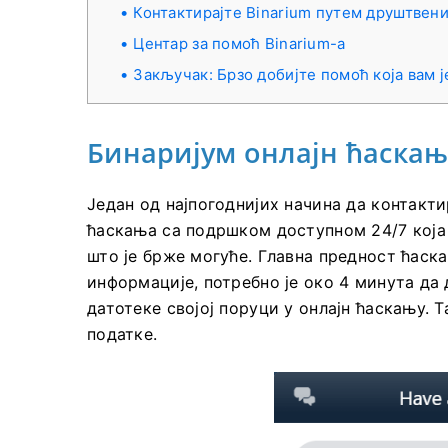
Контактирајте Binarium путем друштвен
Центар за помоћ Binarium-а
Закључак: Брзо добијте помоћ која вам 
Бинаријум онлајн ћаска
Један од најпогоднијих начина да контакт
ћаскања са подршком доступном 24/7 која
што је брже могуће. Главна предност ћаска
информације, потребно је око 4 минута да
датотеке својој поруци у онлајн ћаскању. 
податке.