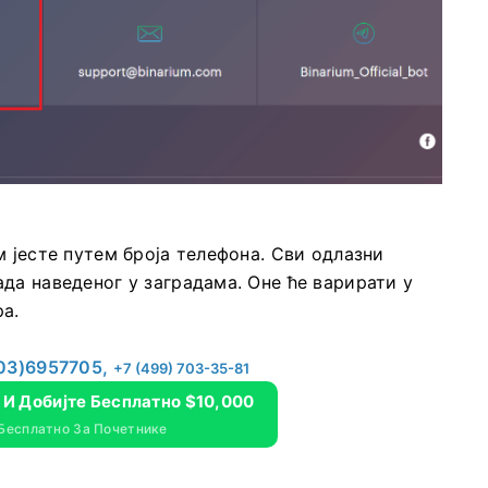
м јесте путем броја телефона. Сви одлазни
да наведеног у заградама. Оне ће варирати у
а.
03)6957705,
+7 (499) 703-35-81
m И Добијте Бесплатно $10,000
 Бесплатно За Почетнике