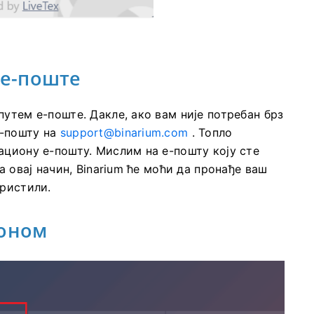
 е-поште
утем е-поште. Дакле, ако вам није потребан брз
е-пошту на
support@binarium.com
. Топло
ациону е-пошту. Мислим на е-пошту коју сте
а овај начин, Binarium ће моћи да пронађе ваш
ористили.
фоном