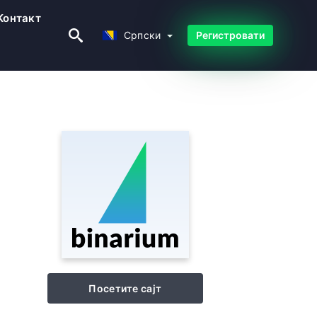
Контакт
Српски
Српски
Регистровати
Посетите сајт