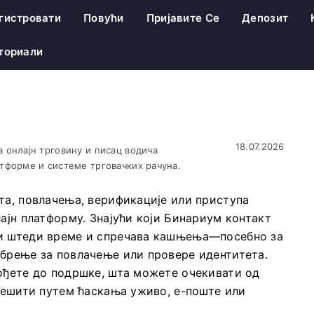
гистровати
Повући
Пријавите Се
Депозит
ториали
18.07.2026
 онлајн трговину и писац водича
тформе и системе трговачких рачуна.
та, повлачења, верификације или приступа
ајн платформу. Знајући који Бинариум контакт
ти штеди време и спречава кашњења—посебно за
обрење за повлачење или провере идентитета.
дођете до подршке, шта можете очекивати од
 решити путем ћаскања уживо, е-поште или