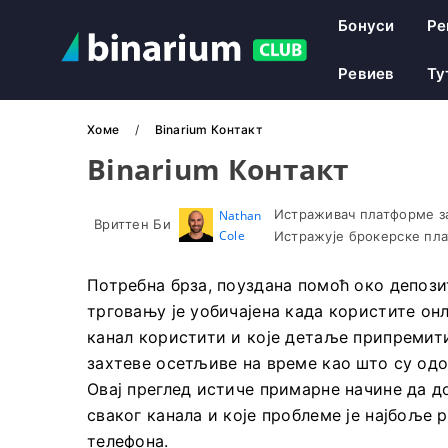
Бонуси
Ре
Ревиев
Ту
Хоме
Binarium Контакт
Binarium Контакт
Истраживач платформе за
Nathan
Вриттен Би
Cole
Истражује брокерске пла
Потребна брза, поуздана помоћ око депози
трговању је уобичајена када користите онл
канал користити и које детаље припреми
захтеве осетљиве на време као што су од
Овај преглед истиче примарне начине да 
сваког канала и које проблеме је најбоље
телефона.