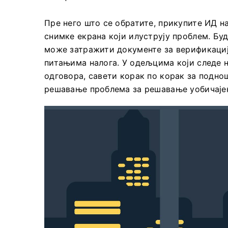
Пре него што се обратите, прикупите ИД н
снимке екрана који илуструју проблем. Бу
може затражити документе за верификациј
питањима налога. У одељцима који следе н
одговора, савети корак по корак за подно
решавање проблема за решавање уобичајен