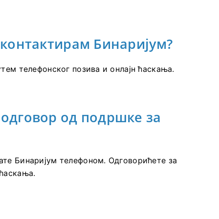
а контактирам Бинаријум?
утем телефонског позива и онлајн ћаскања.
 одговор од подршке за
ате Бинаријум телефоном. Одговорићете за
 ћаскања.