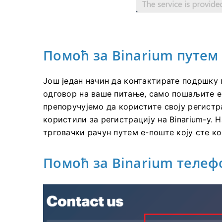
Помоћ за Binarium путем
Још један начин да контактирате подршку п
одговор на ваше питање, само пошаљите 
препоручујемо да користите своју регистр
користили за регистрацију на Binarium-у. Н
трговачки рачун путем е-поште коју сте к
Помоћ за Binarium теле