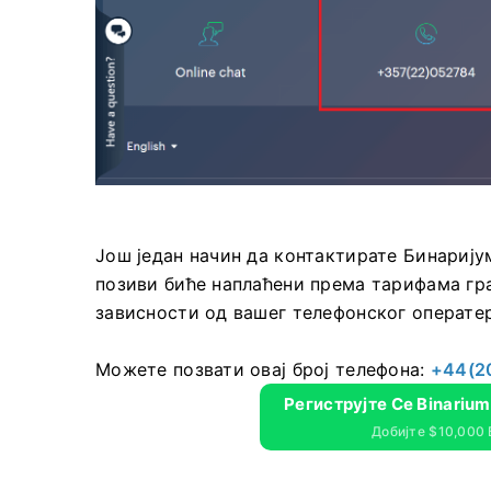
Још један начин да контактирате Бинарију
позиви биће наплаћени према тарифама гра
зависности од вашег телефонског оператер
Можете позвати овај број телефона:
+44(2
Региструјте Се Binariu
Добијте $10,000