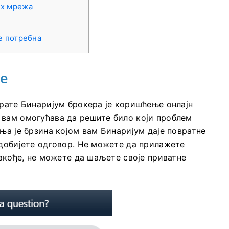
их мрежа
је потребна
ње
ирате Бинаријум брокера је коришћење онлајн
 вам омогућава да решите било који проблем
ња је брзина којом вам Бинаријум даје повратне
 добијете одговор. Не можете да прилажете
Такође, не можете да шаљете своје приватне