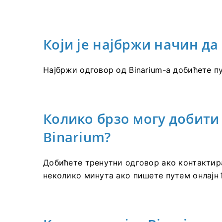
Који је најбржи начин д
Најбржи одговор од Binarium-а добићете п
Колико брзо могу добити
Binarium?
Добићете тренутни одговор ако контактир
неколико минута ако пишете путем онлајн