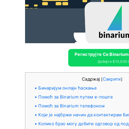
Региструјте Се Binariu
Добијте $10,000
Садржај
Сакрити
[
]
Бинаријум онлајн ћаскање
Помоћ за Binarium путем е-поште
Помоћ за Binarium телефоном
Који је најбржи начин да контактирам Б
Колико брзо могу добити одговор од под