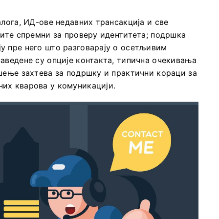
алога, ИД-ове недавних трансакција и све
дите спремни за проверу идентитета; подршка
у пре него што разговарају о осетљивим
аведене су опције контакта, типична очекивања
шење захтева за подршку и практични кораци за
их кварова у комуникацији.