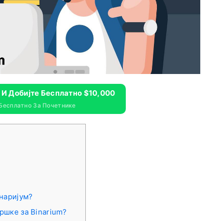
m И Добијте Бесплатно $10,000
 Бесплатно За Почетнике
инаријум?
ршке за Binarium?