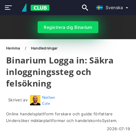
Svenska
Registrera dig Binarium
Hemma
Handledningar
Binarium Logga in: Säkra
inloggningssteg och
felsökning
Nathan
Skrivet av
Cole
Online handelsplattform forskare och guide författare
Undersöker mäklarplattformar och handelskontoSystem.
2026-07-19