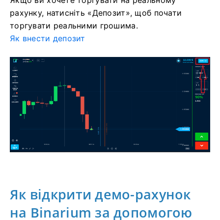
рахунку, натисніть «Депозит», щоб почати
торгувати реальними грошима.
Як внести депозит
Як відкрити демо-рахунок
на Binarium за допомогою