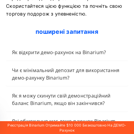
Скористайтеся цією функцією та почніть свою
торгову подорож з упевненістю.
поширені запитання
Як відкрити демо-рахунок на Binarium?
Чи є мінімальний депозит для використання
демо-рахунку Binarium?
Як я можу скинути свій демонстраційний
баланс Binarium, якщо він закінчився?
Які обмеження має демо-рахунок Binarium
Реєстрація Binarium Отримайте $10 000 Безкоштовно На ДЕМО-
порівняно з реальним?
Рахунок