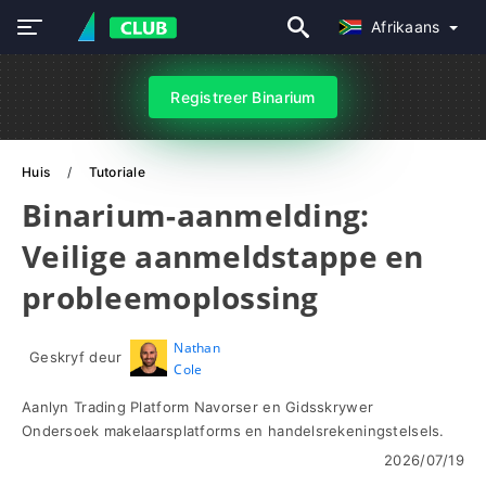
Afrikaans
Registreer Binarium
Huis
Tutoriale
Binarium-aanmelding:
Veilige aanmeldstappe en
probleemoplossing
Nathan
Geskryf deur
Cole
Aanlyn Trading Platform Navorser en Gidsskrywer
Ondersoek makelaarsplatforms en handelsrekeningstelsels.
2026/07/19