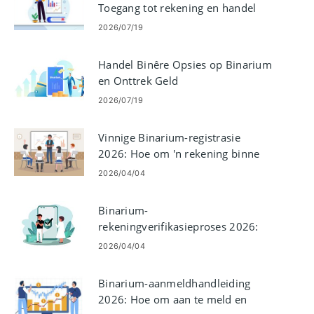
Toegang tot rekening en handel
Binêre Opsies
2026/07/19
Handel Binêre Opsies op Binarium
en Onttrek Geld
2026/07/19
Vinnige Binarium-registrasie
2026: Hoe om 'n rekening binne
minute oop te maak
2026/04/04
Binarium-
rekeningverifikasieproses 2026:
Hoe om KYC maklik te voltooi
2026/04/04
Binarium-aanmeldhandleiding
2026: Hoe om aan te meld en