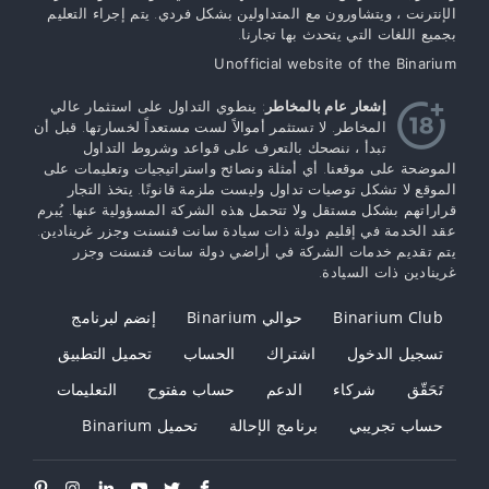
الإنترنت ، ويتشاورون مع المتداولين بشكل فردي. يتم إجراء التعليم
بجميع اللغات التي يتحدث بها تجارنا.
Unofficial website of the Binarium
إشعار عام بالمخاطر
: ينطوي التداول على استثمار عالي
المخاطر. لا تستثمر أموالاً لست مستعداً لخسارتها. قبل أن
تبدأ ، ننصحك بالتعرف على قواعد وشروط التداول
الموضحة على موقعنا. أي أمثلة ونصائح واستراتيجيات وتعليمات على
الموقع لا تشكل توصيات تداول وليست ملزمة قانونًا. يتخذ التجار
قراراتهم بشكل مستقل ولا تتحمل هذه الشركة المسؤولية عنها. يُبرم
عقد الخدمة في إقليم دولة ذات سيادة سانت فنسنت وجزر غرينادين.
يتم تقديم خدمات الشركة في أراضي دولة سانت فنسنت وجزر
غرينادين ذات السيادة.
Binarium Club
حوالي Binarium
إنضم لبرنامج
تسجيل الدخول
اشتراك
الحساب
تحميل التطبيق
تَحَقّق
شركاء
الدعم
حساب مفتوح
التعليمات
حساب تجريبي
برنامج الإحالة
تحميل Binarium