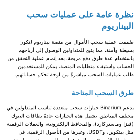
نظرة عامة على عمليات سحب
البيناريوم
صُممت عملية سحب الأموال من منصة بيناريوم لتكون
بسيطة وآمنة، مما يتيح للمتداولين الوصول إلى أرباحهم
باستخدام عدة طرق دفع مريحة. بعد إتمام عملية التحقق من
الحساب واستيفاء متطلبات المنصة، يمكن للمستخدمين
طلب عمليات السحب مباشرةً من لوحة تحكم حساباتهم.
طرق السحب المتاحة
يدعم Binarium خيارات سحب متعددة تناسب المتداولين في
مختلف المناطق. تشمل هذه الخيارات عادةً بطاقات البنوك
(فيزا وماستركارد)، والمحافظ الإلكترونية، والعملات الرقمية
مثل بيتكوين، وUSDT، وغيرها من الأصول الرقمية. في
معظم الحالات، تتم معالجة عمليات السحب بنفس طريقة