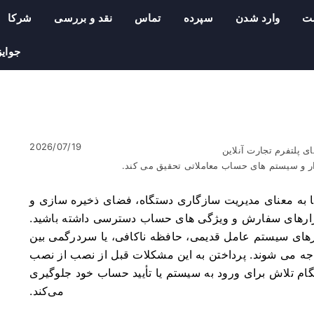
ت
وارد شدن
سپرده
تماس
نقد و بررسی
شرکا
جوایز
2026/07/19
ی پلتفرم تجارت آنلاین
ار و سیستم های حساب معاملاتی تحقیق می کند.
Binari بر روی تلفن شما به معنای مدیریت سازگاری دستگاه، فضای ذخیره سازی و
 ابزارهای سفارش و ویژگی های حساب دسترسی داشته باشید.
رهای سیستم عامل قدیمی، حافظه ناکافی، یا سردرگمی بین
Google Play و دانلود مستقیم APK مواجه می شوند. پرداختن به این مشکلات قبل از نصب از نصب
نگام تلاش برای ورود به سیستم یا تأیید حساب خود جلوگیری
می‌کند.