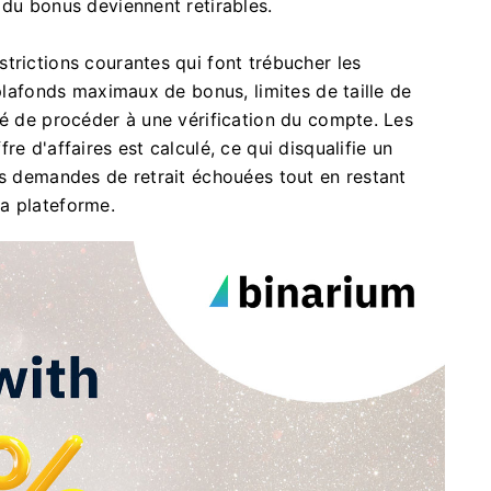
 du bonus deviennent retirables.
trictions courantes qui font trébucher les
 plafonds maximaux de bonus, limites de taille de
té de procéder à une vérification du compte. Les
e d'affaires est calculé, ce qui disqualifie un
es demandes de retrait échouées tout en restant
a plateforme.