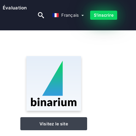
Évaluation
Français
Français
S'inscrire
Visitez le site