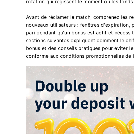
rotation qui régissent le moment où les fonds
Avant de réclamer le match, comprenez les res
nouveaux utilisateurs : fenêtres d'expiration,
pari pendant qu'un bonus est actif et nécessi
sections suivantes expliquent comment le chiffr
bonus et des conseils pratiques pour éviter l
conforme aux conditions promotionnelles de l