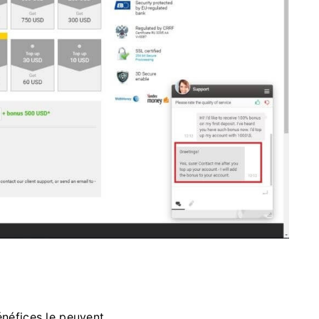
énéfices le peuvent.