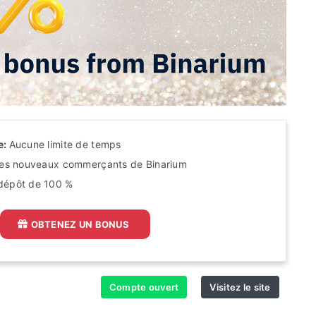
e:
Aucune limite de temps
les nouveaux commerçants de Binarium
dépôt de 100 %
OBTENEZ UN BONUS
Compte ouvert
Visitez le site