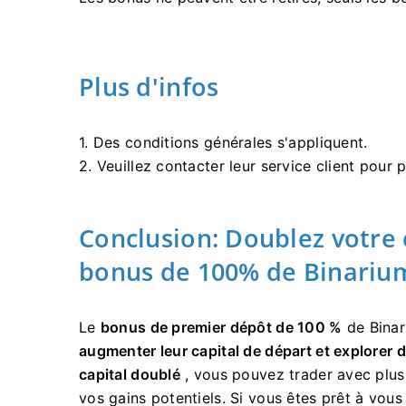
Plus d'infos
1. Des conditions générales s'appliquent.
2. Veuillez contacter leur service client pour 
Conclusion: Doublez votre 
bonus de 100% de Binariu
Le
bonus de premier dépôt de 100 %
de Binar
augmenter leur capital de départ et explorer 
capital doublé
, vous pouvez trader avec plus 
vos gains potentiels. Si vous êtes prêt à vous