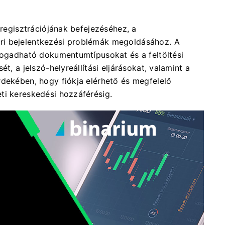
 regisztrációjának befejezéséhez, a
ri bejelentkezési problémák megoldásához. A
lfogadható dokumentumtípusokat és a feltöltési
t, a jelszó-helyreállítási eljárásokat, valamint a
rdekében, hogy fiókja elérhető és megfelelő
ti kereskedési hozzáférésig.