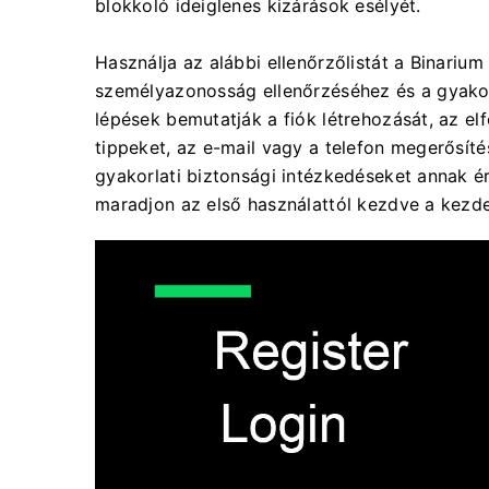
blokkoló ideiglenes kizárások esélyét.
Használja az alábbi ellenőrzőlistát a Binarium
személyazonosság ellenőrzéséhez és a gyako
lépések bemutatják a fiók létrehozását, az e
tippeket, az e-mail vagy a telefon megerősítésé
gyakorlati biztonsági intézkedéseket annak é
maradjon az első használattól kezdve a kezde