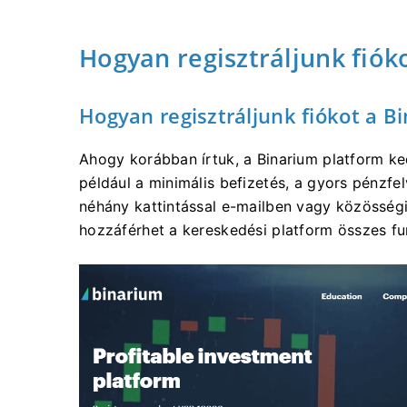
Hogyan regisztráljunk fiók
Hogyan regisztráljunk fiókot a B
Ahogy korábban írtuk, a Binarium platform ke
például a minimális befizetés, a gyors pénzfel
néhány kattintással e-mailben vagy közösségi 
hozzáférhet a kereskedési platform összes fu