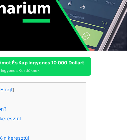
ámot És Kap Ingyenes 10 000 Dollárt
r Ingyenes Kezdőknek
Elrejt
[
]
?
on?
keresztül
K-n keresztül