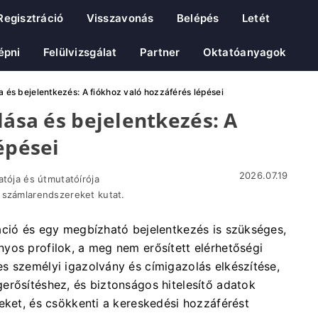
Regisztráció
Visszavonás
Belépés
Letét
épni
Felülvizsgálat
Partner
Oktatóanyagok
sa és bejelentkezés: A fiókhoz való hozzáférés lépései
lása és bejelentkezés: A
épései
2026.07.19
atója és útmutatóírója
 számlarendszereket kutat.
áció és egy megbízható bejelentkezés is szükséges,
yos profilok, a meg nem erősített elérhetőségi
s személyi igazolvány és címigazolás elkészítése,
erősítéshez, és biztonságos hitelesítő adatok
eket, és csökkenti a kereskedési hozzáférést