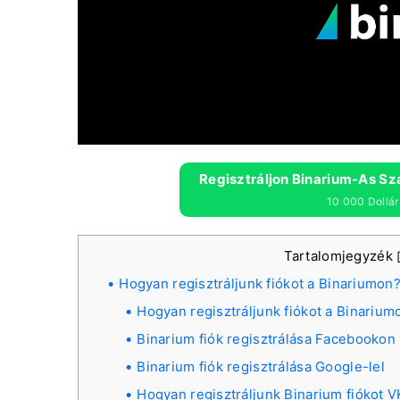
Regisztráljon Binarium-As Sz
10 000 Dollá
Tartalomjegyzék
Hogyan regisztráljunk fiókot a Binariumon
Hogyan regisztráljunk fiókot a Binarium
Binarium fiók regisztrálása Facebookon 
Binarium fiók regisztrálása Google-lel
Hogyan regisztráljunk Binarium fiókot V