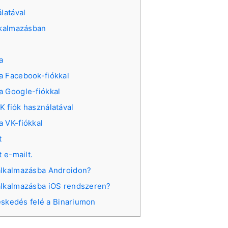
latával
lkalmazásban
a
a Facebook-fiókkal
a Google-fiókkal
K fiók használatával
a VK-fiókkal
t
 e-mailt.
 alkalmazásba Androidon?
 alkalmazásba iOS rendszeren?
eskedés felé a Binariumon