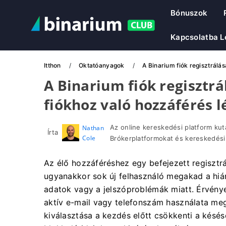
Bónuszok
Kapcsolatba L
Itthon
Oktatóanyagok
A Binarium fiók regisztrálá
A Binarium fiók regisztrá
fiókhoz való hozzáférés l
Az online kereskedési platform kut
Nathan
Írta
Cole
Brókerplatformokat és kereskedési
Az élő hozzáféréshez egy befejezett regisztr
ugyanakkor sok új felhasználó megakad a hián
adatok vagy a jelszóproblémák miatt. Érvénye
aktív e-mail vagy telefonszám használata meg
kiválasztása a kezdés előtt csökkenti a késés