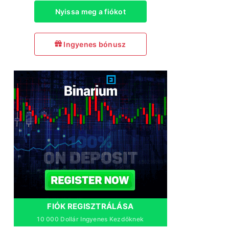
Nyissa meg a fiókot
Ingyenes bónusz
FIÓK REGISZTRÁLÁSA
10 000 Dollár Ingyenes Kezdőknek