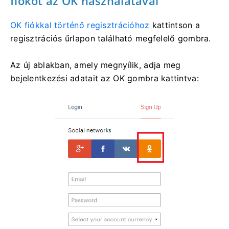
fiókot az OK használatával
OK fiókkal történő regisztrációhoz
kattintson
a
regisztrációs űrlapon található megfelelő gombra.
Az új ablakban, amely megnyílik, adja meg
bejelentkezési adatait az OK gombra kattintva: