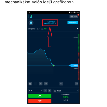
mechanikákat valós idejű grafikonon.