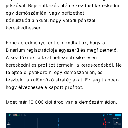
jelszóval. Bejelentkezés után elkezdhet kereskedni
egy demószámlán, vagy befizethet
bónuszkódjainkkal, hogy valódi pénzzel
kereskedhessen.
Ennek eredményeként elmondhatjuk, hogy a
Binarium regisztrációja egyszerű és megfizethető.
A kezdőknek sokkal nehezebb sikeresen
kereskedni és profitot termelni a kereskedésből. Ne
felejtse el gyakorolni egy demószámlán, és
tesztelni a különböző stratégiákat. Ez segít abban,
hogy élvezhesse a kapott profitot.
Most már 10 000 dollárod van a demószámládon.