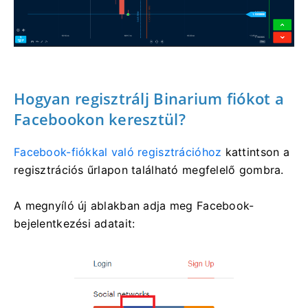
Hogyan regisztrálj Binarium fiókot a
Facebookon keresztül?
Facebook-fiókkal való regisztrációhoz
kattintson
a
regisztrációs űrlapon található megfelelő gombra.
A megnyíló új ablakban adja meg Facebook-
bejelentkezési adatait: