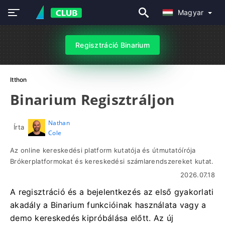
Magyar
Regisztráció Binarium
Itthon
Binarium Regisztráljon
Nathan
Írta
Cole
Az online kereskedési platform kutatója és útmutatóírója
Brókerplatformokat és kereskedési számlarendszereket kutat.
2026.07.18
A regisztráció és a bejelentkezés az első gyakorlati
akadály a Binarium funkcióinak használata vagy a
demo kereskedés kipróbálása előtt. Az új