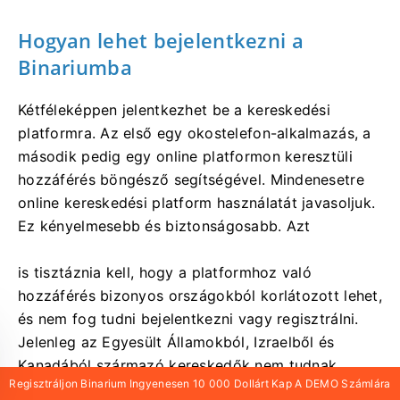
Hogyan lehet bejelentkezni a
Binariumba
Kétféleképpen jelentkezhet be a kereskedési
platformra. Az első egy okostelefon-alkalmazás, a
második pedig egy online platformon keresztüli
hozzáférés böngésző segítségével. Mindenesetre
online kereskedési platform használatát javasoljuk.
Ez kényelmesebb és biztonságosabb. Azt
is tisztáznia kell, hogy a platformhoz való
hozzáférés bizonyos országokból korlátozott lehet,
és nem fog tudni bejelentkezni vagy regisztrálni.
Jelenleg az Egyesült Államokból, Izraelből és
Kanadából származó kereskedők nem tudnak
Regisztráljon Binarium Ingyenesen 10 000 Dollárt Kap A DEMO Számlára
kereskedni.