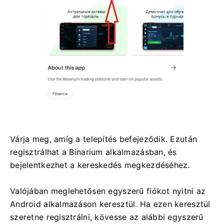
Várja meg, amíg a telepítés befejeződik. Ezután
regisztrálhat a Binarium alkalmazásban, és
bejelentkezhet a kereskedés megkezdéséhez.
Valójában meglehetősen egyszerű fiókot nyitni az
Android alkalmazáson keresztül. Ha ezen keresztül
szeretne regisztrálni, kövesse az alábbi egyszerű