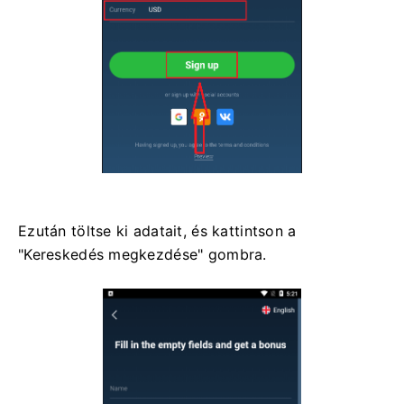
Ezután töltse ki adatait, és kattintson a
"Kereskedés megkezdése" gombra.