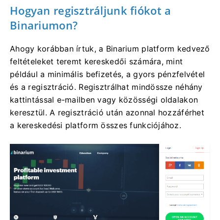
Hogyan regisztráljunk fiókot a
Binariumon?
Ahogy korábban írtuk, a Binarium platform kedvező
feltételeket teremt kereskedői számára, mint
például a minimális befizetés, a gyors pénzfelvétel
és a regisztráció. Regisztrálhat mindössze néhány
kattintással e-mailben vagy közösségi oldalakon
keresztül. A regisztráció után azonnal hozzáférhet
a kereskedési platform összes funkciójához.