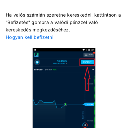
Ha valós számlán szeretne kereskedni, kattintson a
"Befizetés" gombra a valódi pénzzel való
kereskedés megkezdéséhez.
Hogyan kell befizetni