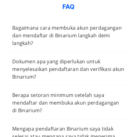
FAQ
Bagaimana cara membuka akun perdagangan
dan mendaftar di Binarium langkah demi
langkah?
Dokumen apa yang diperlukan untuk
menyelesaikan pendaftaran dan verifikasi akun
Binarium?
Berapa setoran minimum setelah saya
mendaftar dan membuka akun perdagangan
di Binarium?
Mengapa pendaftaran Binarium saya tidak
selesai atau mengapa saya tidak menerima