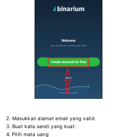
2. Masukkan alamat email yang valid.
3. Buat kata sandi yang kuat.
4. Pilih mata uang