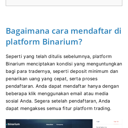
Bagaimana cara mendaftar di
platform Binarium?
Seperti yang telah ditulis sebelumnya, platform
Binarium menciptakan kondisi yang menguntungkan
bagi para tradernya, seperti deposit minimum dan
penarikan uang yang cepat, serta proses
pendaftaran. Anda dapat mendaftar hanya dengan
beberapa klik menggunakan email atau media
sosial Anda. Segera setelah pendaftaran, Anda
dapat mengakses semua fitur platform trading.