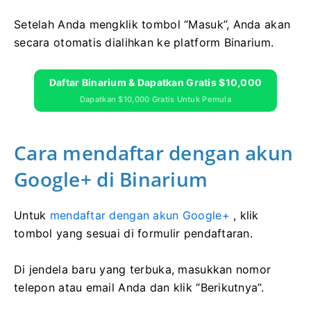
Setelah Anda mengklik tombol “Masuk”, Anda akan
secara otomatis dialihkan ke platform Binarium.
Daftar Binarium & Dapatkan Gratis $10,000
Dapatkan $10,000 Gratis Untuk Pemula
Cara mendaftar dengan akun
Google+ di Binarium
Untuk
mendaftar dengan akun Google+
, klik
tombol yang sesuai di formulir pendaftaran.
Di jendela baru yang terbuka, masukkan nomor
telepon atau email Anda dan klik “Berikutnya”.