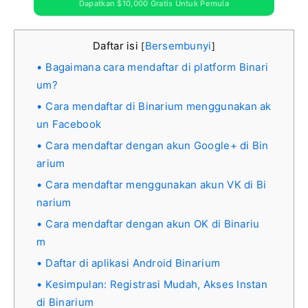
Dapatkan $10,000 Gratis Untuk Pemula
Daftar isi
Bersembunyi
[
]
Bagaimana cara mendaftar di platform Binari
um?
Cara mendaftar di Binarium menggunakan ak
un Facebook
Cara mendaftar dengan akun Google+ di Bin
arium
Cara mendaftar menggunakan akun VK di Bi
narium
Cara mendaftar dengan akun OK di Binariu
m
Daftar di aplikasi Android Binarium
Kesimpulan: Registrasi Mudah, Akses Instan
di Binarium