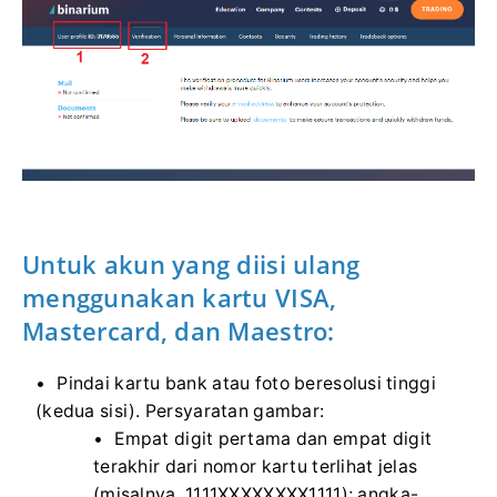
Untuk akun yang diisi ulang
menggunakan kartu VISA,
Mastercard, dan Maestro:
Pindai kartu bank atau foto beresolusi tinggi
(kedua sisi). Persyaratan gambar:
Empat digit pertama dan empat digit
terakhir dari nomor kartu terlihat jelas
(misalnya, 1111XXXXXXXX1111); angka-