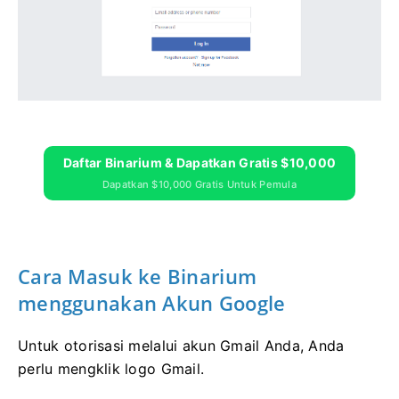
Daftar Binarium & Dapatkan Gratis $10,000
Dapatkan $10,000 Gratis Untuk Pemula
Cara Masuk ke Binarium
menggunakan Akun Google
Untuk otorisasi melalui akun Gmail Anda, Anda
perlu mengklik logo Gmail.