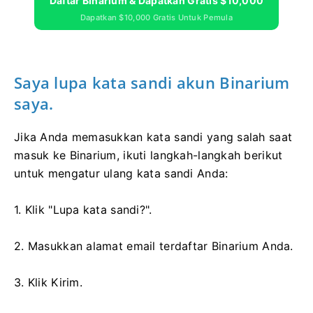
Daftar Binarium & Dapatkan Gratis $10,000
Dapatkan $10,000 Gratis Untuk Pemula
Saya lupa kata sandi akun Binarium
saya.
Jika Anda memasukkan kata sandi yang salah saat
masuk ke Binarium, ikuti langkah-langkah berikut
untuk mengatur ulang kata sandi Anda:
1. Klik "Lupa kata sandi?".
2. Masukkan alamat email terdaftar Binarium Anda.
3. Klik Kirim.