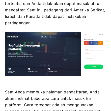
tertentu, dan Anda tidak akan dapat masuk atau
mendaftar. Saat ini, pedagang dari Amerika Serikat,
Israel, dan Kanada tidak dapat melakukan
perdagangan.
Saat Anda membuka halaman pendaftaran, Anda
akan melihat beberapa cara untuk masuk ke
platform. Cara tercepat adalah menggunakan