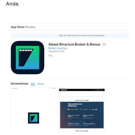
Anda.