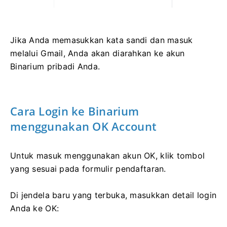
Jika Anda memasukkan kata sandi dan masuk
melalui Gmail, Anda akan diarahkan ke akun
Binarium pribadi Anda.
Cara Login ke Binarium
menggunakan OK Account
Untuk masuk menggunakan akun OK, klik tombol
yang sesuai pada formulir pendaftaran.
Di jendela baru yang terbuka, masukkan detail login
Anda ke OK: