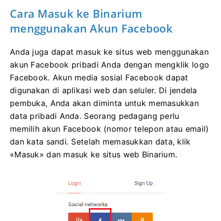
Cara Masuk ke Binarium
menggunakan Akun Facebook
Anda juga dapat masuk ke situs web menggunakan
akun Facebook pribadi Anda dengan mengklik logo
Facebook. Akun media sosial Facebook dapat
digunakan di aplikasi web dan seluler. Di jendela
pembuka, Anda akan diminta untuk memasukkan
data pribadi Anda. Seorang pedagang perlu
memilih akun Facebook (nomor telepon atau email)
dan kata sandi. Setelah memasukkan data, klik
«Masuk» dan masuk ke situs web Binarium.