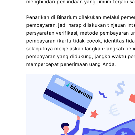
menghindari penundaan yang umum terjadi s
Penarikan di Binarium dilakukan melalui pem
pembayaran, jadi harap dilakukan tinjauan int
persyaratan verifikasi, metode pembayaran 
pembayaran (kartu tidak cocok, identitas tida
selanjutnya menjelaskan langkah-langkah pend
pembayaran yang didukung, jangka waktu pem
mempercepat penerimaan uang Anda.