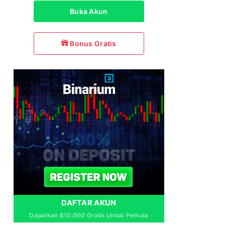
Buka Akun
Bonus Gratis
DAFTAR AKUN
Dapatkan $10,000 Gratis Untuk Pemula