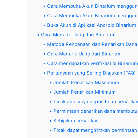
Cara Membuka Akun Binarium menggun
Cara Membuka Akun Binarium menggun
Buka Akun di Aplikasi Android Binarium
Cara Menarik Uang dari Binarium
Metode Pendanaan dan Penarikan Dana
Cara Menarik Uang dari Binarium
Cara mendapatkan verifikasi di Binariu
Pertanyaan yang Sering Diajukan (FAQ)
Jumlah Penarikan Maksimum
Jumlah Penarikan Minimum
Tidak ada biaya deposit dan penarika
Permintaan penarikan dana membutuh
Kebijakan penarikan
Tidak dapat mengirimkan permintaan