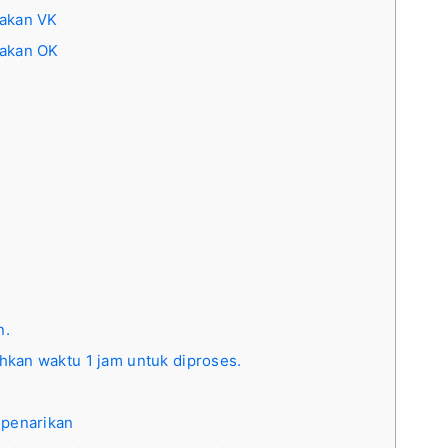
akan VK
akan OK
m
n.
kan waktu 1 jam untuk diproses.
 penarikan