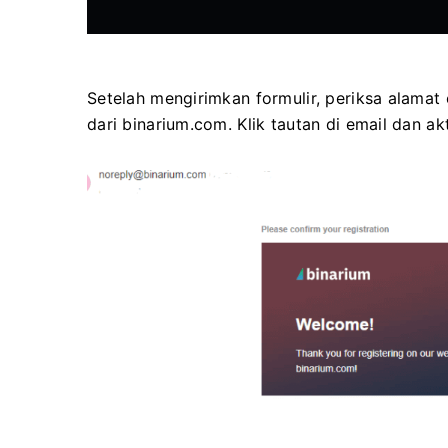
Setelah mengirimkan formulir, periksa alama
dari binarium.com. Klik tautan di email dan a