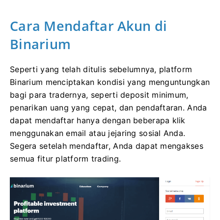
Cara Mendaftar Akun di
Binarium
Seperti yang telah ditulis sebelumnya, platform
Binarium menciptakan kondisi yang menguntungkan
bagi para tradernya, seperti deposit minimum,
penarikan uang yang cepat, dan pendaftaran. Anda
dapat mendaftar hanya dengan beberapa klik
menggunakan email atau jejaring sosial Anda.
Segera setelah mendaftar, Anda dapat mengakses
semua fitur platform trading.