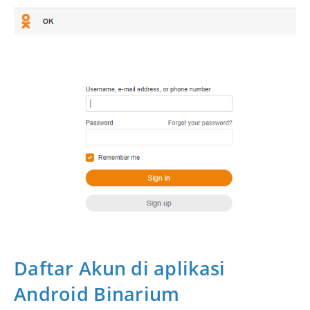
Daftar Akun di aplikasi
Android Binarium