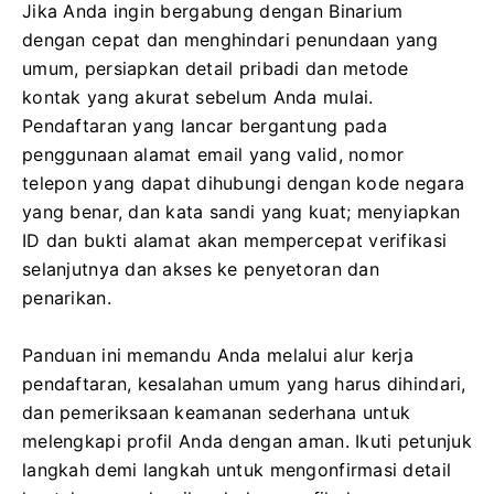
Jika Anda ingin bergabung dengan Binarium
dengan cepat dan menghindari penundaan yang
umum, persiapkan detail pribadi dan metode
kontak yang akurat sebelum Anda mulai.
Pendaftaran yang lancar bergantung pada
penggunaan alamat email yang valid, nomor
telepon yang dapat dihubungi dengan kode negara
yang benar, dan kata sandi yang kuat; menyiapkan
ID dan bukti alamat akan mempercepat verifikasi
selanjutnya dan akses ke penyetoran dan
penarikan.
Panduan ini memandu Anda melalui alur kerja
pendaftaran, kesalahan umum yang harus dihindari,
dan pemeriksaan keamanan sederhana untuk
melengkapi profil Anda dengan aman. Ikuti petunjuk
langkah demi langkah untuk mengonfirmasi detail