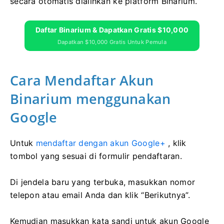
secara otomatis dialihkan ke platform Binarium.
Daftar Binarium & Dapatkan Gratis $10,000
Dapatkan $10,000 Gratis Untuk Pemula
Cara Mendaftar Akun
Binarium menggunakan
Google
Untuk
mendaftar dengan akun Google+
, klik
tombol yang sesuai di formulir pendaftaran.
Di jendela baru yang terbuka, masukkan nomor
telepon atau email Anda dan klik “Berikutnya”.
Kemudian masukkan kata sandi untuk akun Google