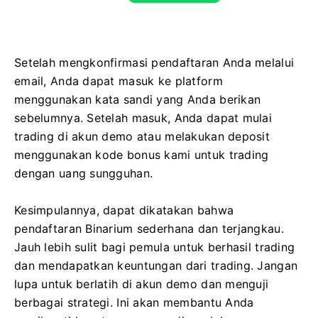
Setelah mengkonfirmasi pendaftaran Anda melalui
email, Anda dapat masuk ke platform
menggunakan kata sandi yang Anda berikan
sebelumnya. Setelah masuk, Anda dapat mulai
trading di akun demo atau melakukan deposit
menggunakan kode bonus kami untuk trading
dengan uang sungguhan.
Kesimpulannya, dapat dikatakan bahwa
pendaftaran Binarium sederhana dan terjangkau.
Jauh lebih sulit bagi pemula untuk berhasil trading
dan mendapatkan keuntungan dari trading. Jangan
lupa untuk berlatih di akun demo dan menguji
berbagai strategi. Ini akan membantu Anda