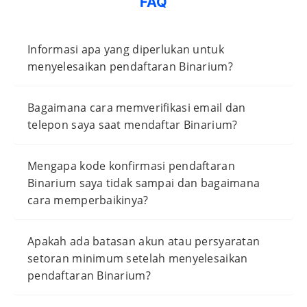
FAQ
Informasi apa yang diperlukan untuk
menyelesaikan pendaftaran Binarium?
Bagaimana cara memverifikasi email dan
telepon saya saat mendaftar Binarium?
Mengapa kode konfirmasi pendaftaran
Binarium saya tidak sampai dan bagaimana
cara memperbaikinya?
Apakah ada batasan akun atau persyaratan
setoran minimum setelah menyelesaikan
pendaftaran Binarium?