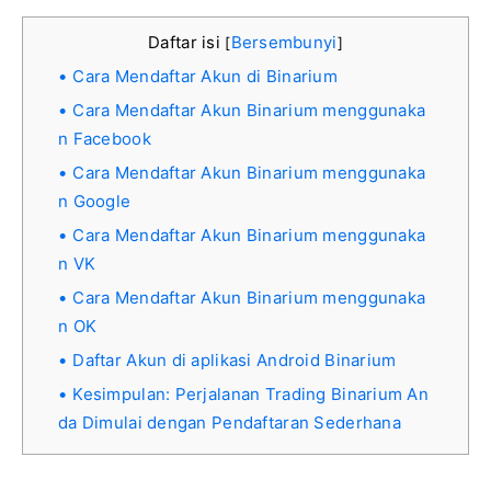
Daftar isi
Bersembunyi
[
]
Cara Mendaftar Akun di Binarium
Cara Mendaftar Akun Binarium menggunaka
n Facebook
Cara Mendaftar Akun Binarium menggunaka
n Google
Cara Mendaftar Akun Binarium menggunaka
n VK
Cara Mendaftar Akun Binarium menggunaka
n OK
Daftar Akun di aplikasi Android Binarium
Kesimpulan: Perjalanan Trading Binarium An
da Dimulai dengan Pendaftaran Sederhana