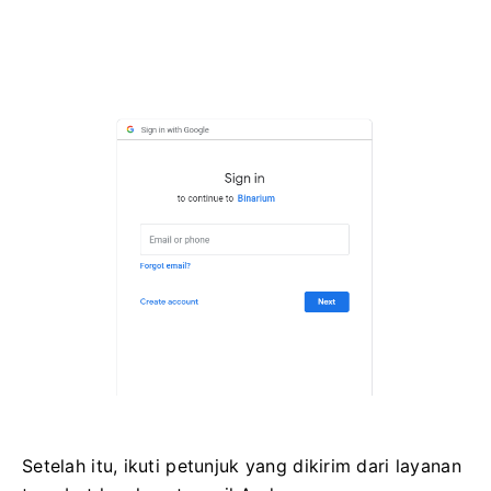
Setelah itu, ikuti petunjuk yang dikirim dari layanan