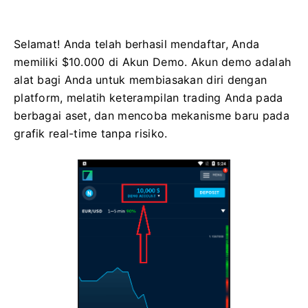
Selamat! Anda telah berhasil mendaftar, Anda
memiliki $10.000 di Akun Demo. Akun demo adalah
alat bagi Anda untuk membiasakan diri dengan
platform, melatih keterampilan trading Anda pada
berbagai aset, dan mencoba mekanisme baru pada
grafik real-time tanpa risiko.