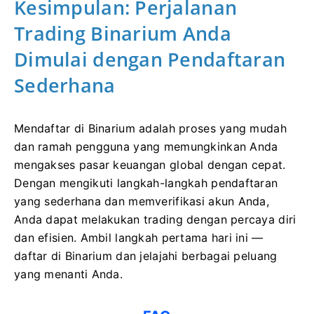
Kesimpulan: Perjalanan
Trading Binarium Anda
Dimulai dengan Pendaftaran
Sederhana
Mendaftar di Binarium adalah proses yang mudah
dan ramah pengguna yang memungkinkan Anda
mengakses pasar keuangan global dengan cepat.
Dengan mengikuti langkah-langkah pendaftaran
yang sederhana dan memverifikasi akun Anda,
Anda dapat melakukan trading dengan percaya diri
dan efisien. Ambil langkah pertama hari ini —
daftar di Binarium dan jelajahi berbagai peluang
yang menanti Anda.