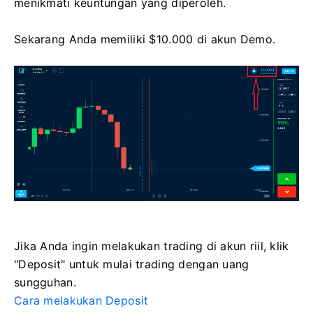
menikmati keuntungan yang diperoleh.
Sekarang Anda memiliki $10.000 di akun Demo.
Jika Anda ingin melakukan trading di akun riil, klik
"Deposit" untuk mulai trading dengan uang
sungguhan.
Cara melakukan Deposit