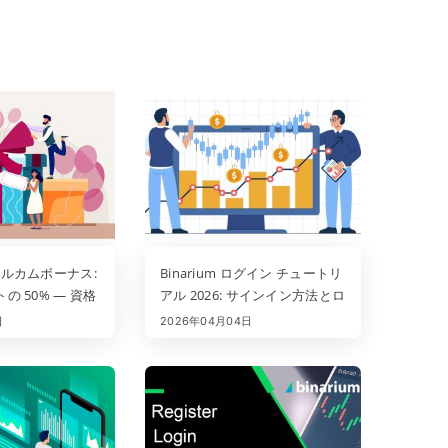
 ウェルカムボーナス:
Binarium ログイン チュートリ
の 50% — 資格
アル 2026: サインイン方法とロ
グイン問題の解決方法
日
2026年04月04日