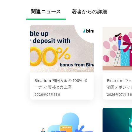
関連ニュース
著者からの詳細
Binarium 初回入金の 100% ボ
Binarium
ーナス: 資格と売上高
初回デポジット
とルール
2026年07月18日
2026年07月18