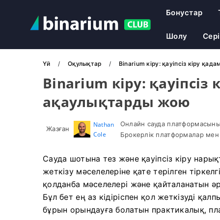
Бонустар
Шолу
Сер
Үй
Оқулықтар
Binarium кіру: қауіпсіз кіру қ
Binarium кіру: қауіпсі
ақаулықтарды жою
Онлайн сауда платформасыны
Nathan
Жазған
Cole
Брокерлік платформалар мен 
Сауда шотына тез және қауіпсіз кіру нары
жеткізу мәселелеріне қате терілген тіркел
қолданба мәселелері және қайталанатын ә
Бұл бет ең аз кідіріспен қол жеткізуді қал
бұрын орындауға болатын практикалық, пла