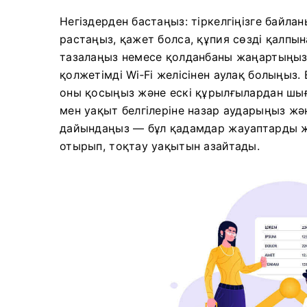
Негіздерден бастаңыз: тіркелгіңізге бай
растаңыз, қажет болса, құпия сөзді қалпы
тазалаңыз немесе қолданбаны жаңартыңыз ж
қолжетімді Wi‑Fi желісінен аулақ болыңыз.
оны қосыңыз және ескі құрылғылардан шығы
мен уақыт белгілеріне назар аударыңыз жә
дайындаңыз — бұл қадамдар жауаптарды жы
отырып, тоқтау уақытын азайтады.