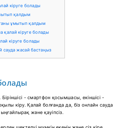
алай кіруге болады
 ұмытып қалдым
штаны ұмытып қалдым
а қалай кіруге болады
лай кіруге болады
ай сауда жасай бастаңыз
 болады
 Біріншісі - смартфон қосымшасы, екіншісі -
ылы кіру. Қалай болғанда да, біз онлайн сауда
ыңғайлырақ және қауіпсіз.
дерден шектелуі мүмкін екенін және сіз кіре