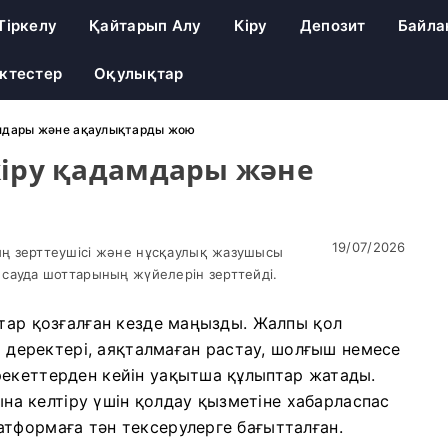
Тіркелу
Қайтарып Алу
Кіру
Депозит
Байла
іктестер
Оқулықтар
адамдары және ақаулықтарды жою
з кіру қадамдары және
19/07/2026
ң зерттеушісі және нұсқаулық жазушысы
сауда шоттарының жүйелерін зерттейді.
қтар қозғалған кезде маңызды. Жалпы қол
гі деректері, аяқталмаған растау, шолғыш немесе
рекеттерден кейін уақытша құлыптар жатады.
пына келтіру үшін қолдау қызметіне хабарласпас
тформаға тән тексерулерге бағытталған.