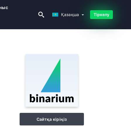
ныс
Қазақша
Қазақша
Тіркелу
Сайтқа кіріңіз