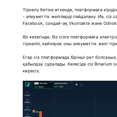
Тіркелу бетіне өткенде, платформаға кіру
- әлеуметтік желілерді пайдалану. Иә, сіз 
Facebook, сондай-ақ Vkontakte және Odnokl
Өз кезегінде, біз сізге платформаға эле
тіркеліп, кейінірек оны әлеуметтік желі т
Егер сіз платформада бірінші рет болсаңы
қабылдау сұралады. Келесіде сіз Binarium
көресіз.