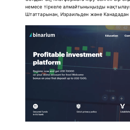
немесе тіркеле алмайтыныңызды нақтылауы
Штаттарынан, Израильден және Канададан 