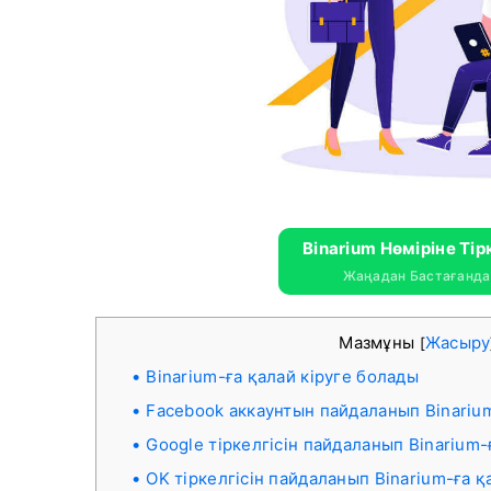
Binarium Нөміріне Тір
Жаңадан Бастағандар
Мазмұны
Жасыру
[
Binarium-ға қалай кіруге болады
Facebook аккаунтын пайдаланып Binarium
Google тіркелгісін пайдаланып Binarium-
OK тіркелгісін пайдаланып Binarium-ға қ