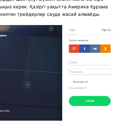
ңыз керек. Қазіргі уақытта Америка Құрама
келген трейдерлер сауда жасай алмайды.