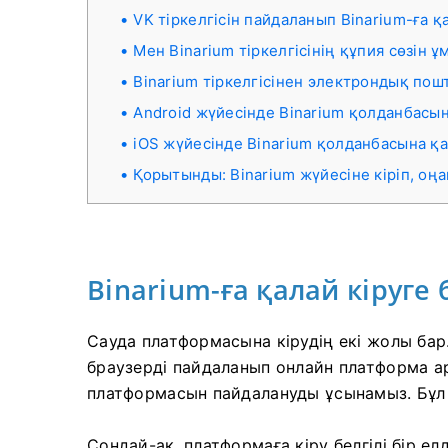
VK тіркелгісін пайдаланып Binarium-ға қ
Мен Binarium тіркелгісінің құпия сөзін
Binarium тіркелгісінен электрондық по
Android жүйесінде Binarium қолданбасын
iOS жүйесінде Binarium қолданбасына қа
Қорытынды: Binarium жүйесіне кіріп, оң
Binarium-ға қалай кіруге
Сауда платформасына кірудің екі жолы бар.
браузерді пайдаланып онлайн платформа арқ
платформасын пайдалануды ұсынамыз. Бұл 
Сондай-ақ, платформаға кіру белгілі бір ел