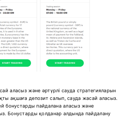
сай аласыз және әртүрлі сауда стратегияларын
қты ақшаға депозит салып, сауда жасай аласыз.
гей бонустарды пайдалана аласыз және
ыз. Бонустарды қолданар алдында пайдалану