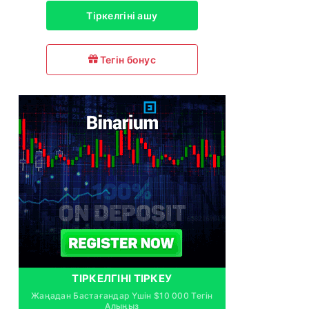
Тіркелгіні ашу
Тегін бонус
ТІРКЕЛГІНІ ТІРКЕУ
Жаңадан Бастағандар Үшін $10 000 Тегін
Алыңыз