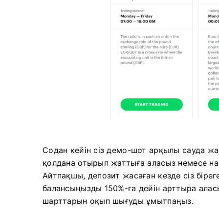
Содан кейін сіз демо-шот арқылы сауда жа
қолдана отырып жаттыға аласыз немесе на
Айтпақшы, депозит жасаған кезде сіз біре
балансыңызды 150%-ға дейін арттыра алас
шарттарын оқып шығуды ұмытпаңыз.