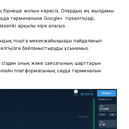
дің бірнеше жолын көресіз. Олардың ең жылдамы
сауда терминалына Google+ тіркелгіңізді,
assniki арқылы кіре аласыз.
ктрондық пошта мекенжайыңызды пайдаланып
іркелгіңізге байланыстыруды ұсынамыз.
з, сізден оның жеке саясатының шарттарын
 онлайн платформасының сауда терминалын