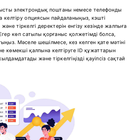
ланысты электрондық поштаны немесе телефонды
на келтіру опциясын пайдаланыңыз, кэшті
әне тіркелгі деректерін енгізу кезінде жалпыға
 Егер көп сатылы қорғаныс қолжетімді болса,
ңыз. Мәселе шешілмесе, кез келген қате мәтіні
не көмекші қалпына келтіруге ID құжаттарын
лдамдатады және тіркелгіңізді қауіпсіз сақтай