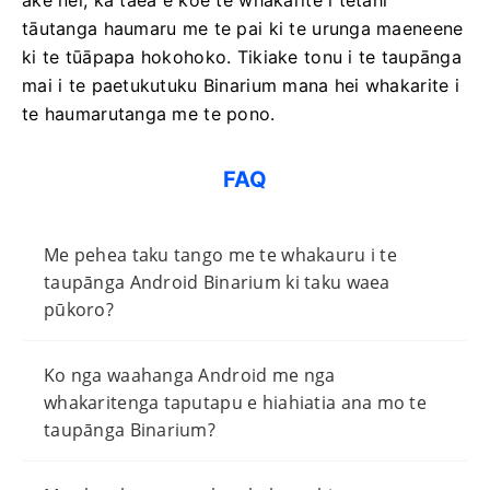
tāutanga haumaru me te pai ki te urunga maeneene
ki te tūāpapa hokohoko. Tikiake tonu i te taupānga
mai i te paetukutuku Binarium mana hei whakarite i
te haumarutanga me te pono.
FAQ
Me pehea taku tango me te whakauru i te
taupānga Android Binarium ki taku waea
pūkoro?
Ko nga waahanga Android me nga
whakaritenga taputapu e hiahiatia ana mo te
taupānga Binarium?