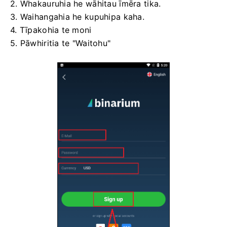
2. Whakauruhia he wāhitau īmēra tika.
3. Waihangahia he kupuhipa kaha.
4. Tīpakohia te moni
5. Pāwhiritia te "Waitohu"