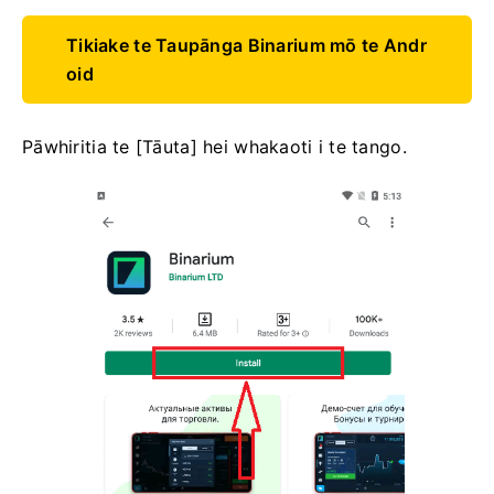
Tikiake te Taupānga Binarium mō te Andr
oid
Pāwhiritia te [Tāuta] hei whakaoti i te tango.