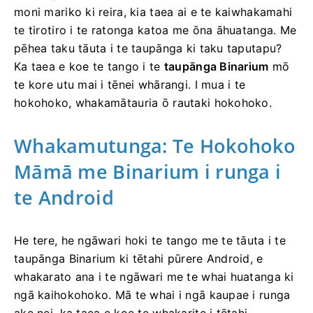
moni mariko ki reira, kia taea ai e te kaiwhakamahi
te tirotiro i te ratonga katoa me ōna āhuatanga. Me
pēhea taku tāuta i te taupānga ki taku taputapu?
Ka taea e koe te tango i te
taupānga Binarium
mō
te kore utu mai i tēnei whārangi. I mua i te
hokohoko, whakamātauria ō rautaki hokohoko.
Whakamutunga: Te Hokohoko
Māmā me Binarium i runga i
te Android
He tere, he ngāwari hoki te tango me te tāuta i te
taupānga Binarium ki tētahi pūrere Android, e
whakarato ana i te ngāwari me te whai huatanga ki
ngā kaihokohoko. Mā te whai i ngā kaupae i runga
ake nei, ka taea e koe te whakarite i tētahi