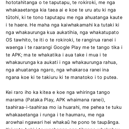
hototahitanga o te taputapu, te rokiroki, me nga
whakaaetanga kia taea ai e koe te uru atu ki nga
tūtohi, ki te tono taputapu me nga ahuatanga kaute
i te haere. He maha nga kaiwhakamahi ka tutaki ki
nga whakaurunga kua aukatihia, nga whakatupato
OS tawhito, te iti o te rokiroki, te rangirua ranei i
waenga i te raarangi Google Play me te tango tika i
te APK; ma te whakatika i aua take i mua i te
whakaurunga ka aukati i nga whakaurunga rahua,
nga ahuatanga ngaro, nga whakaroa ranei ina
ngana koe ki te takiuru ki te manatoko i to putea.
Kei raro iho ka kitea e koe nga whiringa tango
marama (Pataka Play, APK whaimana ranei),
taahiraa-i-taahiraa mo ia huarahi, me pehea te tuku
whakaaetanga i runga i te haumaru, me nga
arowhai ngawari hei whakaū he pono te taupānga.