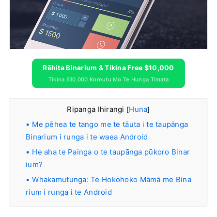
Rēhita Binarium & Tikina Free $10,000
Tikina $10,000 Koreutu Mo Te Hunga Timata
Ripanga Ihirangi
Huna
[
]
Me pēhea te tango me te tāuta i te taupānga
Binarium i runga i te waea Android
He aha te Painga o te taupānga pūkoro Binar
ium?
Whakamutunga: Te Hokohoko Māmā me Bina
rium i runga i te Android