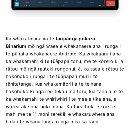
Ka whakatinanahia te
taupānga pūkoro
Binarium
mō ngā waea e whakahaere ana i runga i
te pūnaha whakahaere Android. Ka whakauru i ana
kaiwhakamahi ki te tūāpapa tonu, me te kōrero ki a
rātou mō ngā rautaki rongonui, ā, ka taea e rātou te
hokohoko i runga i te tūāpapa i muri i te
rēhitatanga. Kua whakamāoritia te teihana
hokohoko ki ngā reo tekau mā toru, kia taea ai e te
kaiwhakamahi te whiriwhiri i te mea e tika ana, e
watea ake ana hoki māna. Ka taea hoki e koe te
mahi me te 11 moni rerekē, e whakatuwhera ana
hoki i te whānuitanga o ngā mea ka taea.