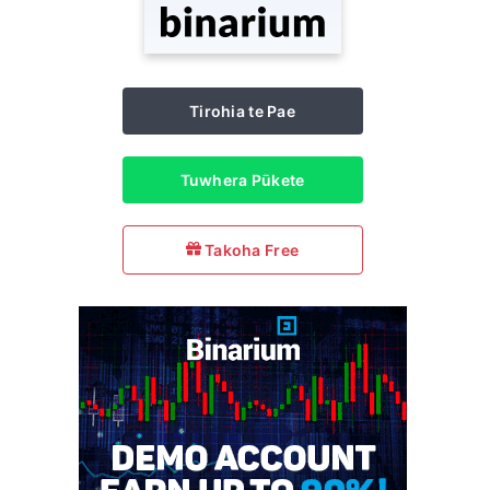
Tirohia te Pae
Tuwhera Pūkete
Takoha Free