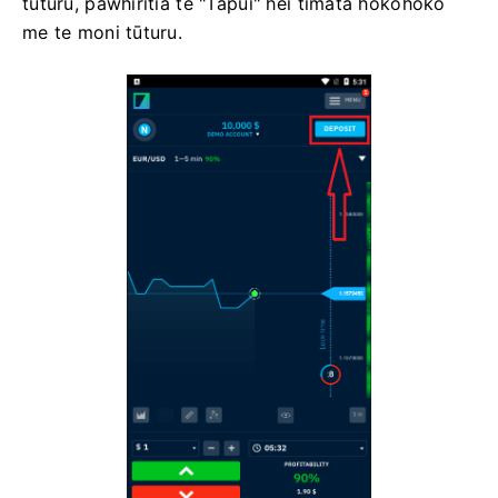
tūturu, pāwhiritia te "Tapui" hei tīmata hokohoko
me te moni tūturu.