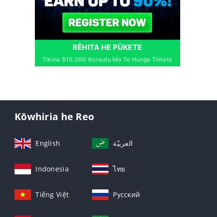
RĒHITA HE PŪKETE
Tikina $10,000 Koreutu Mo Te Hunga Timata
Kōwhiria he Reo
English
العربيّة
Indonesia
ไทย
Tiếng Việt
Русский