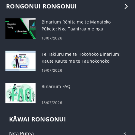
RONGONUI RONGONUI
Binarium Rēhita me te Manatoko
Pūkete: Nga Taahiraa me nga
Whakaritenga
18/07/2026
Te Takiuru me te Hokohoko Binarium:
Kaute Kaute me te Tauhokohoko
Kōwhiringa-rua
19/07/2026
Binarium FAQ
18/07/2026
KĀWAI RONGONUI
Nga Putea
3