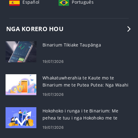
Español
Português
NGA KORERO HOU
Binarium Tikiake Taupānga
19/07/2026
Whakatuwherahia te Kaute mo te
Binarium me te Putea Putea: Nga Waahi
me nga Whakaritenga
19/07/2026
Hokohoko i runga i te Binarium: Me
pehea te tuu i nga Hokohoko me te
Whakahaere Morearea
19/07/2026