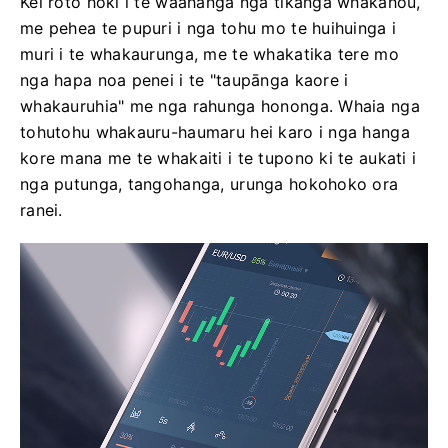
Kei roto hoki i te waahanga nga tikanga whakahou,
me pehea te pupuri i nga tohu mo te huihuinga i
muri i te whakaurunga, me te whakatika tere mo
nga hapa noa penei i te "taupānga kaore i
whakauruhia" me nga rahunga hononga. Whaia nga
tohutohu whakauru-haumaru hei karo i nga hanga
kore mana me te whakaiti i te tupono ki te aukati i
nga putunga, tangohanga, urunga hokohoko ora
ranei.