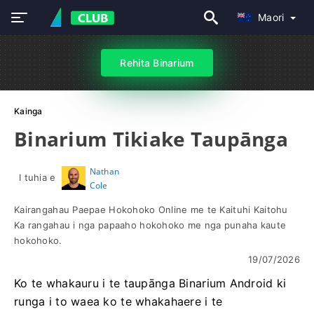
Maori
Rehita Binarium
Kainga
Binarium Tikiake Taupānga
Nathan
I tuhia e
Cole
Kairangahau Paepae Hokohoko Online me te Kaituhi Kaitohu
Ka rangahau i nga papaaho hokohoko me nga punaha kaute
hokohoko.
19/07/2026
Ko te whakauru i te taupānga Binarium Android ki
runga i to waea ko te whakahaere i te