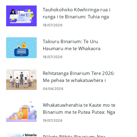
Tauhokohoko Kōwhiringa-rua i
runga i te Binarium: Tuhia nga
Hokohoko, Panui Tutohi,
18/07/2026
Whakahaere Morearea
Takiuru Binarium: Te Uru
Haumaru me te Whakaora
Kupuhipa
18/07/2026
Rehitatanga Binarium Tere 2026:
Me pehea te whakatuwhera i
tetahi Kaute i roto i nga meneti
04/04/2026
Whakatuwherahia te Kaute mo te
Binarium me te Putea Putea: Nga
Waahi me nga Whakaritenga
19/07/2026
Pūkete Rēhita Binarium: Nga