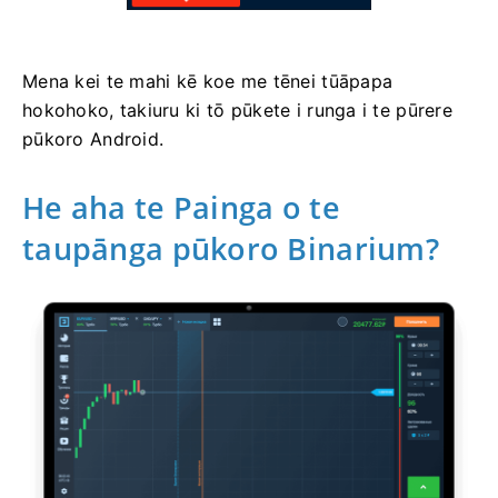
Mena kei te mahi kē koe me tēnei tūāpapa
hokohoko, takiuru ki tō pūkete i runga i te pūrere
pūkoro Android.
He aha te Painga o te
taupānga pūkoro Binarium?