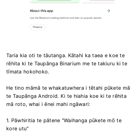
Taria kia oti te tāutanga. Kātahi ka taea e koe te
rēhita ki te Taupānga Binarium me te takiuru ki te
tīmata hokohoko.
He tino māmā te whakatuwhera i tētahi pūkete mā
te Taupānga Android. Ki te hiahia koe ki te rēhita
mā roto, whai i ēnei mahi ngāwari:
1. Pāwhiritia te pātene "Waihanga pūkete mō te
kore utu"