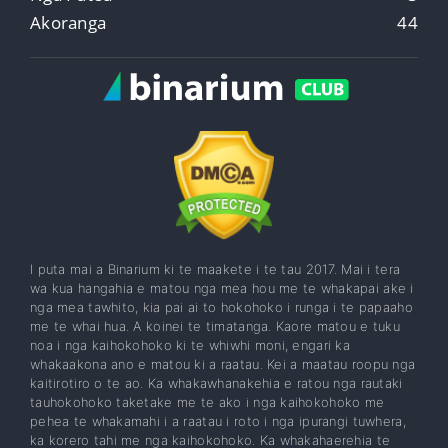
Akoranga
44
I puta mai a Binarium ki te maakete i te tau 2017. Mai i tera
wa kua hangahia e matou nga mea hou me te whakapai ake i
nga mea tawhito, kia pai ai to hokohoko i runga i te papaaho
me te whai hua. A koinei te timatanga. Kaore matou e tuku
noa i nga kaihokohoko ki te whiwhi moni, engari ka
whakaakona ano e matou ki a raatau. Kei a maatau roopu nga
kaitirotiro o te ao. Ka whakawhanakehia e ratou nga rautaki
tauhokohoko taketake me te ako i nga kaihokohoko me
pehea te whakamahi i a raatau i roto i nga ipurangi tuwhera,
ka korero tahi me nga kaihokohoko. Ka whakahaerehia te