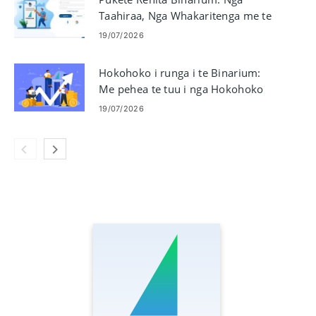
Taahiraa, Nga Whakaritenga me te
Whakauru
19/07/2026
Hokohoko i runga i te Binarium:
Me pehea te tuu i nga Hokohoko
me te Whakahaere Morearea
19/07/2026