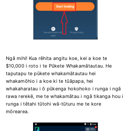
Ngā mihi! Kua rēhita angitu koe, kei a koe te
$10,000 i roto i te Pūkete Whakamātautau. He
taputapu te pūkete whakamātautau hei
whakamōhio i a koe ki te tūāpapa, hei
whakaharatau i ō pūkenga hokohoko i runga i ngā
rawa rerekē, me te whakamātau i ngā tikanga hou i
runga i tētahi tūtohi wā-tūturu me te kore
mōrearea.