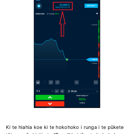
Ki te hiahia koe ki te hokohoko i runga i te pūkete