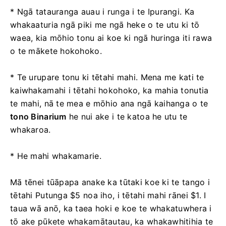
* Ngā tatauranga auau i runga i te Ipurangi. Ka
whakaaturia ngā piki me ngā heke o te utu ki tō
waea, kia mōhio tonu ai koe ki ngā huringa iti rawa
o te mākete hokohoko.
* Te urupare tonu ki tētahi mahi. Mena me kati te
kaiwhakamahi i tētahi hokohoko, ka mahia tonutia
te mahi, nā te mea e mōhio ana ngā kaihanga o te
tono Binarium
he nui ake i te katoa he utu te
whakaroa.
* He mahi whakamarie.
Mā tēnei tūāpapa anake ka tūtaki koe ki te tango i
tētahi Putunga $5 noa iho, i tētahi mahi rānei $1. I
taua wā anō, ka taea hoki e koe te whakatuwhera i
tō ake pūkete whakamātautau, ka whakawhitihia te