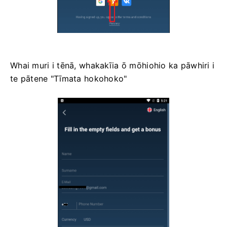
Whai muri i tēnā, whakakīia ō mōhiohio ka pāwhiri i
te pātene "Tīmata hokohoko"