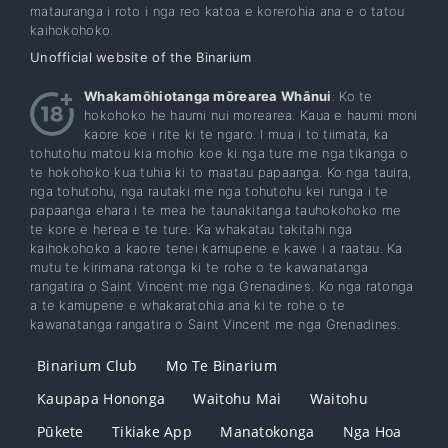
matauranga i roto i nga reo katoa e korerohia ana e o tatou
kaihokohoko.
Unofficial website of the Binarium
Whakamōhiotanga mōrearea Whānui
: Ko te
hokohoko he haumi nui morearea. Kaua e haumi moni
kaore koe i rite ki te ngaro. I mua i to tiimata, ka
tohutohu matou kia mohio koe ki nga ture me nga tikanga o
te hokohoko kua tuhia ki to maatau papaanga. Ko nga tauira,
nga tohutohu, nga rautaki me nga tohutohu kei runga i te
papaanga ehara i te mea he taunakitanga tauhokohoko me
te kore e herea e te ture. Ka whakatau takitahi nga
kaihokohoko a kaore tenei kamupene e kawe i a raatau. Ka
mutu te kirimana ratonga ki te rohe o te kawanatanga
rangatira o Saint Vincent me nga Grenadines. Ko nga ratonga
a te kamupene e whakaratohia ana ki te rohe o te
kawanatanga rangatira o Saint Vincent me nga Grenadines.
Binarium Club
Mo Te Binarium
Kaupapa Hononga
Waitohu Mai
Waitohu
Pūkete
Tikiake App
Manatokonga
Nga Hoa