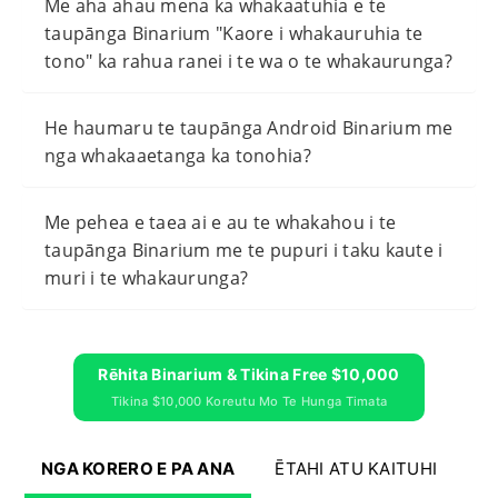
Me aha ahau mena ka whakaatuhia e te
taupānga Binarium "Kaore i whakauruhia te
tono" ka rahua ranei i te wa o te whakaurunga?
He haumaru te taupānga Android Binarium me
nga whakaaetanga ka tonohia?
Me pehea e taea ai e au te whakahou i te
taupānga Binarium me te pupuri i taku kaute i
muri i te whakaurunga?
Rēhita Binarium & Tikina Free $10,000
Tikina $10,000 Koreutu Mo Te Hunga Timata
NGA KORERO E PA ANA
ĒTAHI ATU KAITUHI