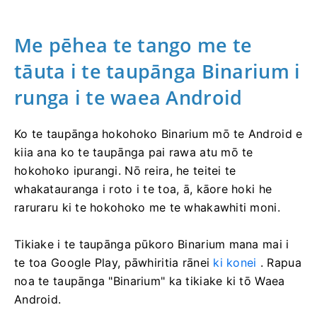
Me pēhea te tango me te
tāuta i te taupānga Binarium i
runga i te waea Android
Ko te taupānga hokohoko Binarium mō te Android e
kiia ana ko te taupānga pai rawa atu mō te
hokohoko ipurangi. Nō reira, he teitei te
whakatauranga i roto i te toa, ā, kāore hoki he
raruraru ki te hokohoko me te whakawhiti moni.
Tikiake i te taupānga pūkoro Binarium mana mai i
te toa Google Play, pāwhiritia rānei
ki konei
. Rapua
noa te taupānga "Binarium" ka tikiake ki tō Waea
Android.