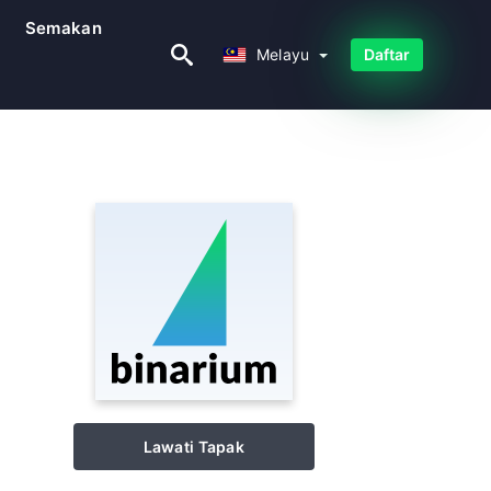
Semakan
Melayu
Melayu
Daftar
Lawati Tapak