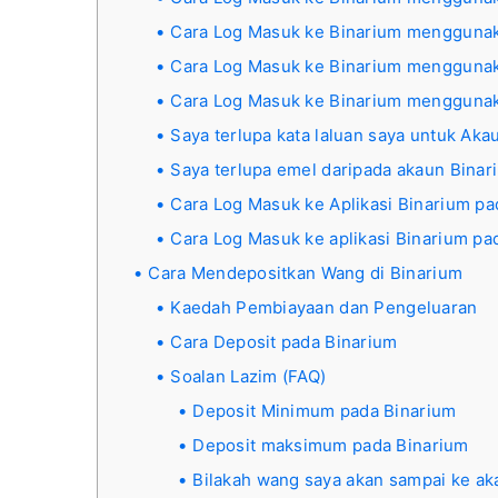
Cara Log Masuk ke Binarium mengguna
Cara Log Masuk ke Binarium mengguna
Cara Log Masuk ke Binarium mengguna
Saya terlupa kata laluan saya untuk Aka
Saya terlupa emel daripada akaun Binar
Cara Log Masuk ke Aplikasi Binarium pa
Cara Log Masuk ke aplikasi Binarium pa
Cara Mendepositkan Wang di Binarium
Kaedah Pembiayaan dan Pengeluaran
Cara Deposit pada Binarium
Soalan Lazim (FAQ)
Deposit Minimum pada Binarium
Deposit maksimum pada Binarium
Bilakah wang saya akan sampai ke ak