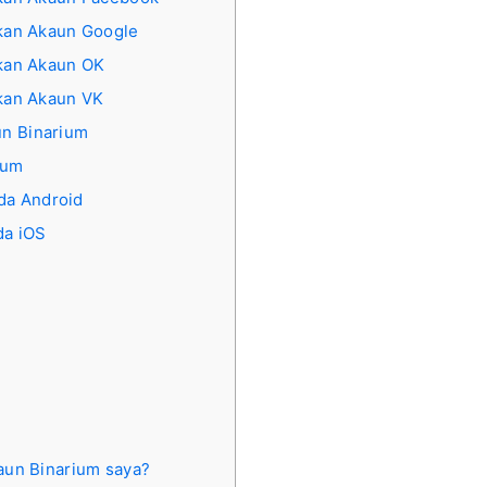
kan Akaun Google
kan Akaun OK
kan Akaun VK
un Binarium
ium
da Android
da iOS
aun Binarium saya?