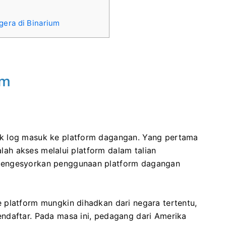
n
gera di Binarium
um
k log masuk ke platform dagangan. Yang pertama
ialah akses melalui platform dalam talian
mengesyorkan penggunaan platform dagangan
 platform mungkin dihadkan dari negara tertentu,
ndaftar. Pada masa ini, pedagang dari Amerika