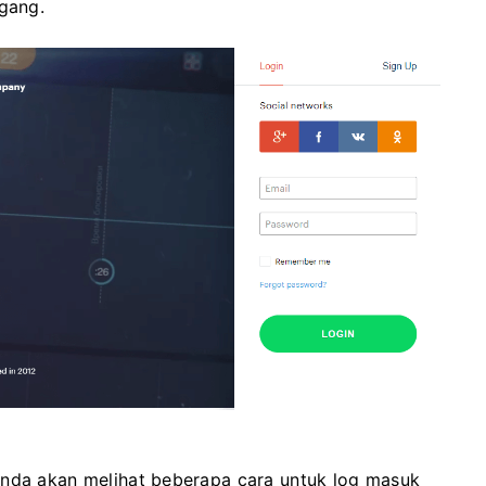
agang.
anda akan melihat beberapa cara untuk log masuk