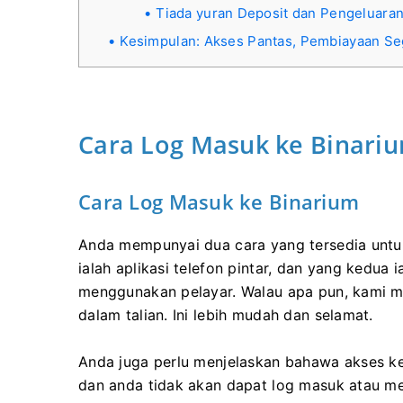
Tiada yuran Deposit dan Pengeluara
Kesimpulan: Akses Pantas, Pembiayaan Se
Cara Log Masuk ke Binari
Cara Log Masuk ke Binarium
Anda mempunyai dua cara yang tersedia untu
ialah aplikasi telefon pintar, dan yang kedua 
menggunakan pelayar. Walau apa pun, kami 
dalam talian. Ini lebih mudah dan selamat.
Anda juga perlu menjelaskan bahawa akses ke
dan anda tidak akan dapat log masuk atau me