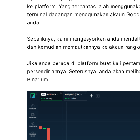
ke platform. Yang terpantas ialah menggunaka
terminal dagangan menggunakan akaun Googl
anda.
Sebaliknya, kami mengesyorkan anda mendaft
dan kemudian memautkannya ke akaun rangkai
Jika anda berada di platform buat kali perta
persendiriannya. Seterusnya, anda akan melih
Binarium.