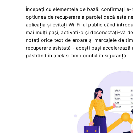
Începeți cu elementele de bază: confirmați e-ma
opțiunea de recuperare a parolei dacă este ne
aplicația și evitați Wi-Fi-ul public când introd
mai mulți pași, activați-o și deconectați-vă d
notați orice text de eroare și marcajele de ti
recuperare asistată - acești pași accelerează 
păstrând în același timp contul în siguranță.