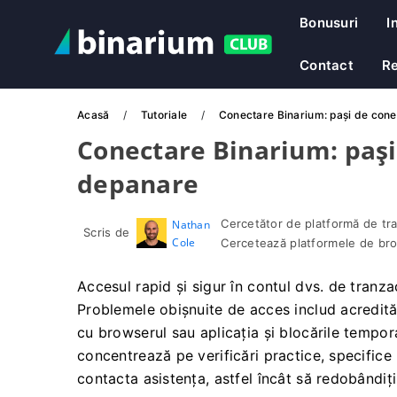
Bonusuri
I
Contact
R
Acasă
Tutoriale
Conectare Binarium: pași de cone
Conectare Binarium: pași
depanare
Cercetător de platformă de tra
Nathan
Scris de
Cole
Cercetează platformele de brok
Accesul rapid și sigur în contul dvs. de tranz
Problemele obișnuite de acces includ acredităr
cu browserul sau aplicația și blocările tempo
concentrează pe verificări practice, specifice 
contacta asistența, astfel încât să redobândiț