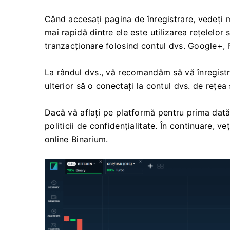
Când accesați pagina de înregistrare, vedeți 
mai rapidă dintre ele este utilizarea rețelelor 
tranzacționare folosind contul dvs. Google+,
La rândul dvs., vă recomandăm să vă înregistr
ulterior să o conectați la contul dvs. de rețea
Dacă vă aflați pe platformă pentru prima dată, 
politicii de confidențialitate. În continuare, v
online Binarium.