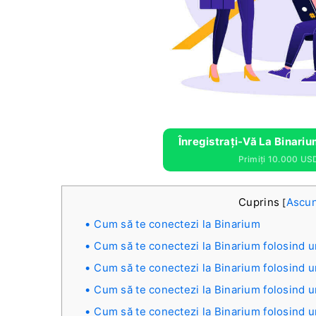
Înregistrați-Vă La Binariu
Primiți 10.000 USD
Cuprins
Ascu
[
Cum să te conectezi la Binarium
Cum să te conectezi la Binarium folosind 
Cum să te conectezi la Binarium folosind 
Cum să te conectezi la Binarium folosind 
Cum să te conectezi la Binarium folosind 