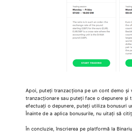
Apoi, puteți tranzacționa pe un cont demo și v
tranzacționare sau puteți face o depunere și 
efectuați o depunere, puteți utiliza bonusuri u
Înainte de a aplica bonusurile, nu uitați să citiț
În concluzie, înscrierea pe platformă la Binari