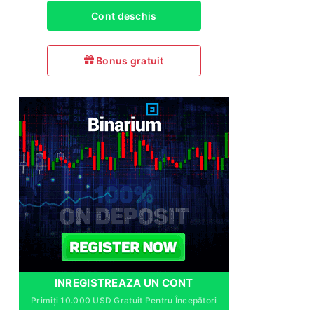
Cont deschis
Bonus gratuit
INREGISTREAZA UN CONT
Primiți 10.000 USD Gratuit Pentru Începători