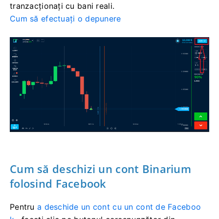
tranzacționați cu bani reali.
Cum să efectuați o depunere
Cum să deschizi un cont Binarium
folosind Facebook
Pentru
a deschide un cont cu un cont de Faceboo