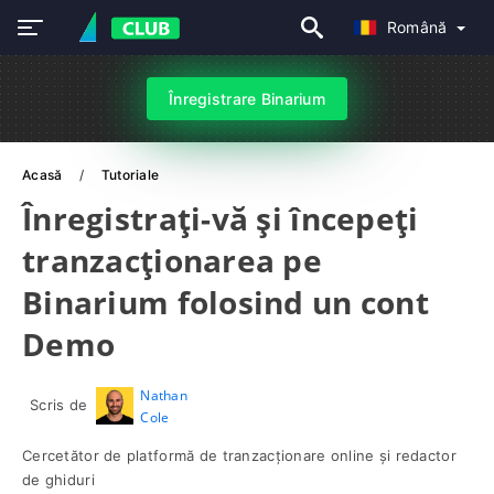
Română
Înregistrare Binarium
Acasă
Tutoriale
Înregistrați-vă și începeți
tranzacționarea pe
Binarium folosind un cont
Demo
Nathan
Scris de
Cole
Cercetător de platformă de tranzacționare online și redactor
de ghiduri