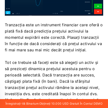
Tranzacția este un instrument financiar care oferă o
plată fixă ​​dacă predicția prețului activului la
momentul expirării este corectă. Plasați tranzacții
în funcție de dacă considerați că prețul activului va
fi mai mare sau mai mic decât prețul inițial.
Tot ce trebuie să faceți este să alegeți un activ și
să preziceți dinamica prețului acestuia pentru o
perioadă selectată. Dacă tranzacția are succes,
câștigați plata fixă ​​(în bani). Dacă la sfârșitul
tranzacției prețul activului rămâne la același nivel,
investiția dvs. este creditată înapoi în contul dvs.
fără profit. Dacă dinamica activului a fost prezisă
Înregistrați-Vă Binarium Obțineți 10.000 USD Gratuit În Contul DEMO
incorect, pierdeți suma investiției dvs. (out-of-the-