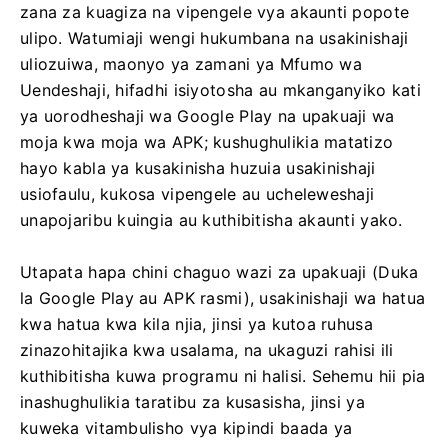
zana za kuagiza na vipengele vya akaunti popote
ulipo. Watumiaji wengi hukumbana na usakinishaji
uliozuiwa, maonyo ya zamani ya Mfumo wa
Uendeshaji, hifadhi isiyotosha au mkanganyiko kati
ya uorodheshaji wa Google Play na upakuaji wa
moja kwa moja wa APK; kushughulikia matatizo
hayo kabla ya kusakinisha huzuia usakinishaji
usiofaulu, kukosa vipengele au ucheleweshaji
unapojaribu kuingia au kuthibitisha akaunti yako.
Utapata hapa chini chaguo wazi za upakuaji (Duka
la Google Play au APK rasmi), usakinishaji wa hatua
kwa hatua kwa kila njia, jinsi ya kutoa ruhusa
zinazohitajika kwa usalama, na ukaguzi rahisi ili
kuthibitisha kuwa programu ni halisi. Sehemu hii pia
inashughulikia taratibu za kusasisha, jinsi ya
kuweka vitambulisho vya kipindi baada ya