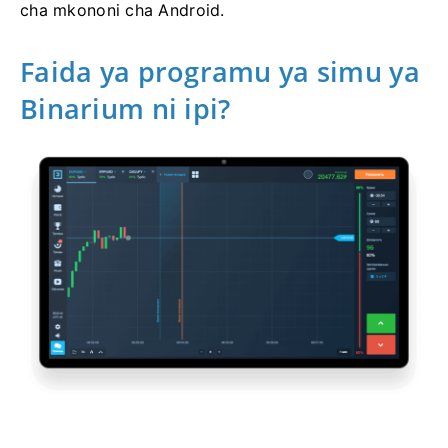
cha mkononi cha Android.
Faida ya programu ya simu ya
Binarium ni ipi?