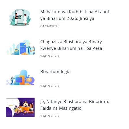
Mchakato wa Kuthibitisha Akaunti
ya Binarium 2026: Jinsi ya
Kukamilisha KYC kwa Urahisi
04/04/2026
Chaguzi za Biashara ya Binary
kwenye Binarium na Toa Pesa
19/07/2026
Binarium Ingia
19/07/2026
Je, Nifanye Biashara na Binarium:
Faida na Mazingatio
18/07/2026