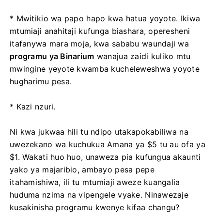
* Mwitikio wa papo hapo kwa hatua yoyote. Ikiwa
mtumiaji anahitaji kufunga biashara, operesheni
itafanywa mara moja, kwa sababu waundaji wa
programu ya Binarium
wanajua zaidi kuliko mtu
mwingine yeyote kwamba kucheleweshwa yoyote
hugharimu pesa.
* Kazi nzuri.
Ni kwa jukwaa hili tu ndipo utakapokabiliwa na
uwezekano wa kuchukua Amana ya $5 tu au ofa ya
$1. Wakati huo huo, unaweza pia kufungua akaunti
yako ya majaribio, ambayo pesa pepe
itahamishiwa, ili tu mtumiaji aweze kuangalia
huduma nzima na vipengele vyake. Ninawezaje
kusakinisha programu kwenye kifaa changu?