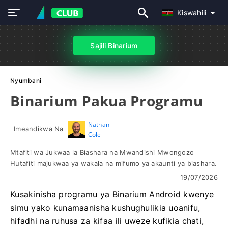
Kiswahili
Sajili Binarium
Nyumbani
Binarium Pakua Programu
Nathan
Imeandikwa Na
Cole
Mtafiti wa Jukwaa la Biashara na Mwandishi Mwongozo
Hutafiti majukwaa ya wakala na mifumo ya akaunti ya biashara.
19/07/2026
Kusakinisha programu ya Binarium Android kwenye
simu yako kunamaanisha kushughulikia uoanifu,
hifadhi na ruhusa za kifaa ili uweze kufikia chati,