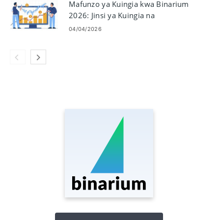
Mafunzo ya Kuingia kwa Binarium
2026: Jinsi ya Kuingia na
Kurekebisha Masuala ya Kuingia
04/04/2026