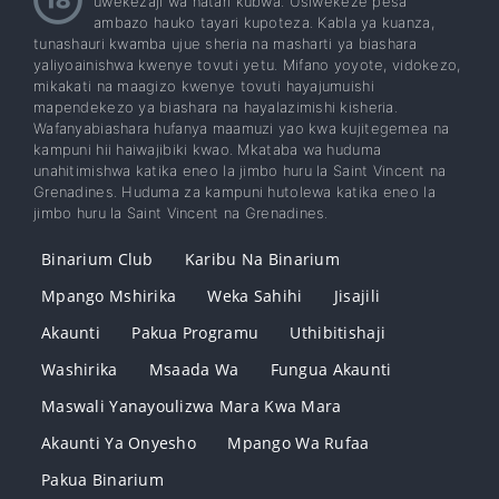
uwekezaji wa hatari kubwa. Usiwekeze pesa
ambazo hauko tayari kupoteza. Kabla ya kuanza,
tunashauri kwamba ujue sheria na masharti ya biashara
yaliyoainishwa kwenye tovuti yetu. Mifano yoyote, vidokezo,
mikakati na maagizo kwenye tovuti hayajumuishi
mapendekezo ya biashara na hayalazimishi kisheria.
Wafanyabiashara hufanya maamuzi yao kwa kujitegemea na
kampuni hii haiwajibiki kwao. Mkataba wa huduma
unahitimishwa katika eneo la jimbo huru la Saint Vincent na
Grenadines. Huduma za kampuni hutolewa katika eneo la
jimbo huru la Saint Vincent na Grenadines.
Binarium Club
Karibu Na Binarium
Mpango Mshirika
Weka Sahihi
Jisajili
Akaunti
Pakua Programu
Uthibitishaji
Washirika
Msaada Wa
Fungua Akaunti
Maswali Yanayoulizwa Mara Kwa Mara
Akaunti Ya Onyesho
Mpango Wa Rufaa
Pakua Binarium