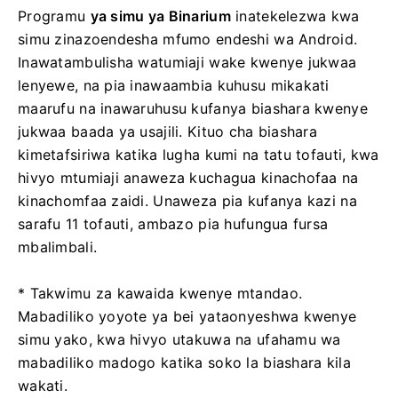
Programu
ya simu ya Binarium
inatekelezwa kwa
simu zinazoendesha mfumo endeshi wa Android.
Inawatambulisha watumiaji wake kwenye jukwaa
lenyewe, na pia inawaambia kuhusu mikakati
maarufu na inawaruhusu kufanya biashara kwenye
jukwaa baada ya usajili. Kituo cha biashara
kimetafsiriwa katika lugha kumi na tatu tofauti, kwa
hivyo mtumiaji anaweza kuchagua kinachofaa na
kinachomfaa zaidi. Unaweza pia kufanya kazi na
sarafu 11 tofauti, ambazo pia hufungua fursa
mbalimbali.
* Takwimu za kawaida kwenye mtandao.
Mabadiliko yoyote ya bei yataonyeshwa kwenye
simu yako, kwa hivyo utakuwa na ufahamu wa
mabadiliko madogo katika soko la biashara kila
wakati.