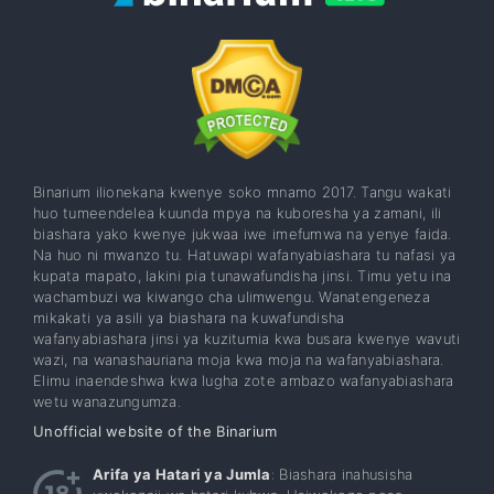
Binarium ilionekana kwenye soko mnamo 2017. Tangu wakati
huo tumeendelea kuunda mpya na kuboresha ya zamani, ili
biashara yako kwenye jukwaa iwe imefumwa na yenye faida.
Na huo ni mwanzo tu. Hatuwapi wafanyabiashara tu nafasi ya
kupata mapato, lakini pia tunawafundisha jinsi. Timu yetu ina
wachambuzi wa kiwango cha ulimwengu. Wanatengeneza
mikakati ya asili ya biashara na kuwafundisha
wafanyabiashara jinsi ya kuzitumia kwa busara kwenye wavuti
wazi, na wanashauriana moja kwa moja na wafanyabiashara.
Elimu inaendeshwa kwa lugha zote ambazo wafanyabiashara
wetu wanazungumza.
Unofficial website of the Binarium
Arifa ya Hatari ya Jumla
: Biashara inahusisha