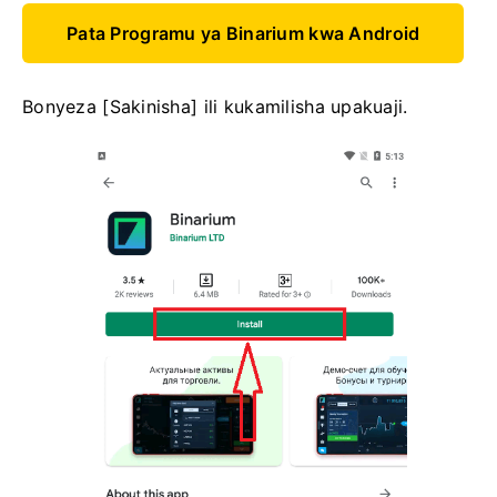
Pata Programu ya Binarium kwa Android
Bonyeza [Sakinisha] ili kukamilisha upakuaji.