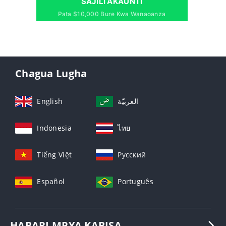
SAJILI AKAUNTI
Pata $10,000 Bure Kwa Wanaoanza
Chagua Lugha
English
العربيّة
Indonesia
ไทย
Tiếng Việt
Русский
Español
Português
HABARI MPYA KABISA