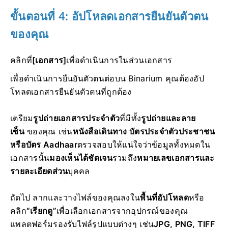
ขั้นตอนที่ 4: อัปโหลดเอกสารยืนยันตัวตน
ของคุณ
คลิกที่
[เอกสาร]
เพื่อดำเนินการในส่วนเอกสาร
เพื่อดำเนินการยืนยันตัวตนต่อบน Binarium คุณต้องอัป
โหลดเอกสารยืนยันตัวตนที่ถูกต้อง
เตรียม
รูปถ่ายเอกสารประจำตัว
ที่มีทั้ง
รูปถ่ายและลาย
เซ็น
ของคุณ เช่น
หนังสือเดินทาง บัตรประจำตัวประชาชน
หรือบัตร Aadhaar
ตรวจสอบให้แน่ใจว่าข้อมูลทั้งหมดใน
เอกสารนั้น
มองเห็นได้ชัดเจน
รวมถึง
หมายเลขเอกสารและ
รายละเอียดส่วน
บุคคล
ถัดไป ลากและวางไฟล์ของคุณลงใน
พื้นที่อัปโหลด
หรือ
คลิก
“เรียกดู”
เพื่อเลือกเอกสารจากอุปกรณ์ของคุณ
แพลตฟอร์มรองรับไฟล์รูปแบบต่างๆ เช่น
JPG, PNG, TIFF