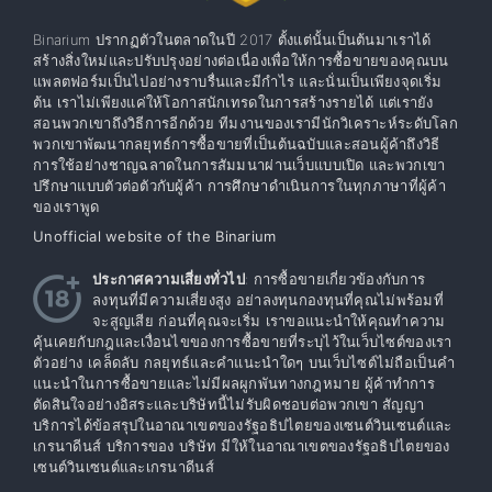
Binarium ปรากฏตัวในตลาดในปี 2017 ตั้งแต่นั้นเป็นต้นมาเราได้
สร้างสิ่งใหม่และปรับปรุงอย่างต่อเนื่องเพื่อให้การซื้อขายของคุณบน
แพลตฟอร์มเป็นไปอย่างราบรื่นและมีกำไร และนั่นเป็นเพียงจุดเริ่ม
ต้น เราไม่เพียงแค่ให้โอกาสนักเทรดในการสร้างรายได้ แต่เรายัง
สอนพวกเขาถึงวิธีการอีกด้วย ทีมงานของเรามีนักวิเคราะห์ระดับโลก
พวกเขาพัฒนากลยุทธ์การซื้อขายที่เป็นต้นฉบับและสอนผู้ค้าถึงวิธี
การใช้อย่างชาญฉลาดในการสัมมนาผ่านเว็บแบบเปิด และพวกเขา
ปรึกษาแบบตัวต่อตัวกับผู้ค้า การศึกษาดำเนินการในทุกภาษาที่ผู้ค้า
ของเราพูด
Unofficial website of the Binarium
ประกาศความเสี่ยงทั่วไป
: การซื้อขายเกี่ยวข้องกับการ
ลงทุนที่มีความเสี่ยงสูง อย่าลงทุนกองทุนที่คุณไม่พร้อมที่
จะสูญเสีย ก่อนที่คุณจะเริ่ม เราขอแนะนำให้คุณทำความ
คุ้นเคยกับกฎและเงื่อนไขของการซื้อขายที่ระบุไว้ในเว็บไซต์ของเรา
ตัวอย่าง เคล็ดลับ กลยุทธ์และคำแนะนำใดๆ บนเว็บไซต์ไม่ถือเป็นคำ
แนะนำในการซื้อขายและไม่มีผลผูกพันทางกฎหมาย ผู้ค้าทำการ
ตัดสินใจอย่างอิสระและบริษัทนี้ไม่รับผิดชอบต่อพวกเขา สัญญา
บริการได้ข้อสรุปในอาณาเขตของรัฐอธิปไตยของเซนต์วินเซนต์และ
เกรนาดีนส์ บริการของ บริษัท มีให้ในอาณาเขตของรัฐอธิปไตยของ
เซนต์วินเซนต์และเกรนาดีนส์