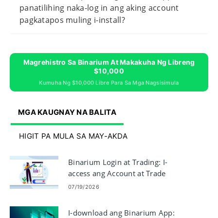
panatilihing naka-log in ang aking account
pagkatapos muling i-install?
Magrehistro Sa Binarium At Makakuha Ng Libreng
$10,000
Kumuha Ng $10,000 Libre Para Sa Mga Nagsisimula
MGA KAUGNAY NA BALITA
HIGIT PA MULA SA MAY-AKDA
Binarium Login at Trading: I-
access ang Account at Trade
Binary Options
07/19/2026
I-download ang Binarium App: