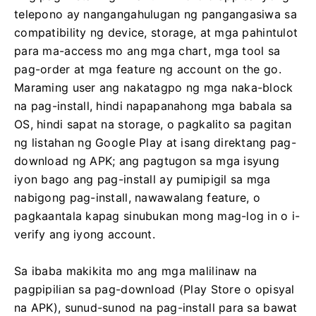
telepono ay nangangahulugan ng pangangasiwa sa
compatibility ng device, storage, at mga pahintulot
para ma-access mo ang mga chart, mga tool sa
pag-order at mga feature ng account on the go.
Maraming user ang nakatagpo ng mga naka-block
na pag-install, hindi napapanahong mga babala sa
OS, hindi sapat na storage, o pagkalito sa pagitan
ng listahan ng Google Play at isang direktang pag-
download ng APK; ang pagtugon sa mga isyung
iyon bago ang pag-install ay pumipigil sa mga
nabigong pag-install, nawawalang feature, o
pagkaantala kapag sinubukan mong mag-log in o i-
verify ang iyong account.
Sa ibaba makikita mo ang mga malilinaw na
pagpipilian sa pag-download (Play Store o opisyal
na APK), sunud-sunod na pag-install para sa bawat