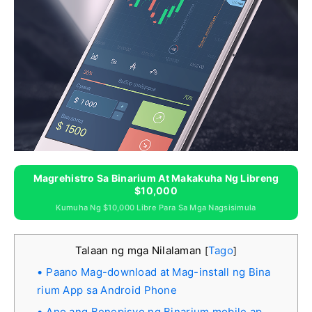
Magrehistro Sa Binarium At Makakuha Ng Libreng
$10,000
Kumuha Ng $10,000 Libre Para Sa Mga Nagsisimula
Talaan ng mga Nilalaman
Tago
[
]
Paano Mag-download at Mag-install ng Bina
rium App sa Android Phone
Ano ang Benepisyo ng Binarium mobile ap