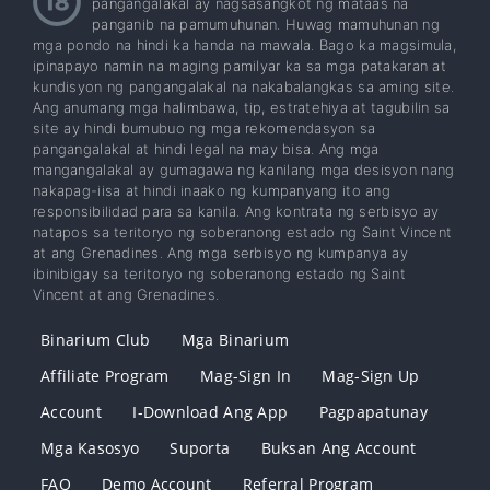
pangangalakal ay nagsasangkot ng mataas na
panganib na pamumuhunan. Huwag mamuhunan ng
mga pondo na hindi ka handa na mawala. Bago ka magsimula,
ipinapayo namin na maging pamilyar ka sa mga patakaran at
kundisyon ng pangangalakal na nakabalangkas sa aming site.
Ang anumang mga halimbawa, tip, estratehiya at tagubilin sa
site ay hindi bumubuo ng mga rekomendasyon sa
pangangalakal at hindi legal na may bisa. Ang mga
mangangalakal ay gumagawa ng kanilang mga desisyon nang
nakapag-iisa at hindi inaako ng kumpanyang ito ang
responsibilidad para sa kanila. Ang kontrata ng serbisyo ay
natapos sa teritoryo ng soberanong estado ng Saint Vincent
at ang Grenadines. Ang mga serbisyo ng kumpanya ay
ibinibigay sa teritoryo ng soberanong estado ng Saint
Vincent at ang Grenadines.
Binarium Club
Mga Binarium
Affiliate Program
Mag-Sign In
Mag-Sign Up
Account
I-Download Ang App
Pagpapatunay
Mga Kasosyo
Suporta
Buksan Ang Account
FAQ
Demo Account
Referral Program