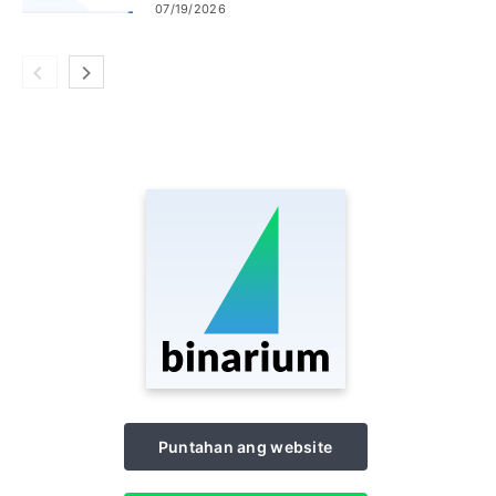
Onboarding
07/19/2026
Puntahan ang website