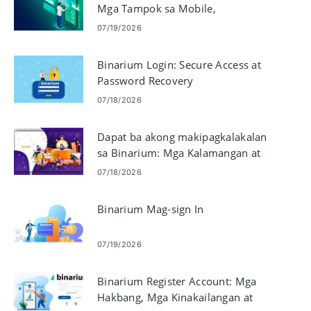
Mga Tampok sa Mobile,
Pagkatugma at Mga Benepisyo
07/19/2026
Binarium Login: Secure Access at
Password Recovery
07/18/2026
Dapat ba akong makipagkalakalan
sa Binarium: Mga Kalamangan at
Pagsasaalang-alang
07/18/2026
Binarium Mag-sign In
07/19/2026
Binarium Register Account: Mga
Hakbang, Mga Kinakailangan at