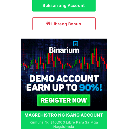
Buksan ang Account
Libreng Bonus
MAGREHISTRO NG ISANG ACCOUNT
Kumuha Ng $10,000 Libre Para Sa Mga
Nagsisimula