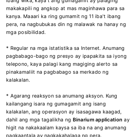
ibang wika, kaya't ang gumagamit ay palaging
makakapili ng angkop at mas maginhawa para sa
kanya. Maaari ka ring gumamit ng 11 iba't ibang
pera, na nagbubukas din ng malawak na hanay ng
mga posibilidad.
* Regular na mga istatistika sa Internet. Anumang
pagbabago-bago ng presyo ay ipapakita sa iyong
telepono, kaya palagi kang magiging alerto sa
pinakamaliit na pagbabago sa merkado ng
kalakalan.
* Agarang reaksyon sa anumang aksyon. Kung
kailangang isara ng gumagamit ang isang
kalakalan, ang operasyon ay isasagawa kaagad,
dahil ang mga tagalikha ng
Binarium application
ay
higit na nakakaalam kaysa sa iba na ang anumang
pagkaantala ay nagkakahalaga ng pera.