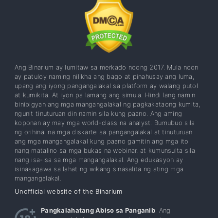
Ang Binarium ay lumitaw sa merkado noong 2017. Mula noon
ay patuloy naming nilikha ang bago at pinahusay ang luma,
upang ang iyong pangangalakal sa platform ay walang putol
at kumikita. At iyon pa lamang ang simula. Hindi lang namin
binibigyan ang mga mangangalakal ng pagkakataong kumita,
ngunit tinuturuan din namin sila kung paano. Ang aming
koponan ay may mga world-class na analyst. Bumubuo sila
ng orihinal na mga diskarte sa pangangalakal at tinuturuan
ang mga mangangalakal kung paano gamitin ang mga ito
nang matalino sa mga bukas na webinar, at kumunsulta sila
nang isa-isa sa mga mangangalakal. Ang edukasyon ay
isinasagawa sa lahat ng wikang sinasalita ng ating mga
mangangalakal.
Unofficial website of the Binarium
Pangkalahatang Abiso sa Panganib
: Ang