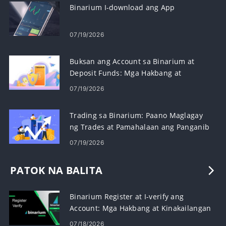
Binarium I-download ang App
07/19/2026
Buksan ang Account sa Binarium at
Deposit Funds: Mga Hakbang at
Kinakailangan
07/19/2026
Trading sa Binarium: Paano Maglagay
ng Trades at Pamahalaan ang Panganib
07/19/2026
PATOK NA BALITA
Binarium Register at I-verify ang
Account: Mga Hakbang at Kinakailangan
07/18/2026