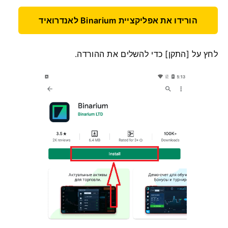
הורידו את אפליקציית Binarium לאנדרואיד
לחץ על [התקן] כדי להשלים את ההורדה.