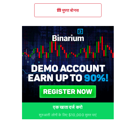
मुफ्त बोनस
एक खाता दर्ज करो
शुरुआती लोगों के लिए $10,000 मुफ़्त पाएं