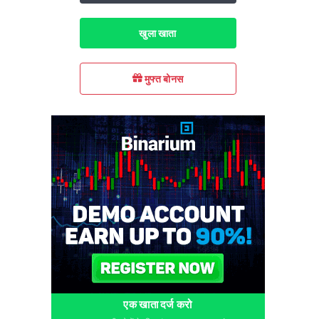
खुला खाता
मुफ्त बोनस
एक खाता दर्ज करो