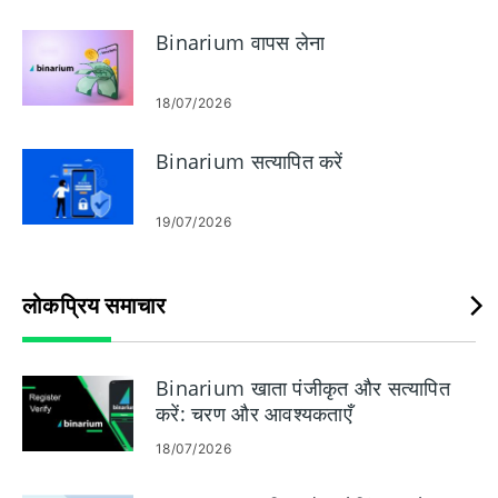
विफलताओं जैसी सामान्य त्रुटियों के त्वरित समाधान भी शामिल हैं। अनौपचारिक
निर्माण से बचने और जमा, निकासी या लाइव ट्रेडिंग एक्सेस में बाधा डालने की
Binarium वापस लेना
संभावना को कम करने के लिए सुरक्षित-इंस्टॉल युक्तियों का पालन करें।
18/07/2026
Binarium सत्यापित करें
19/07/2026
लोकप्रिय समाचार
Binarium खाता पंजीकृत और सत्यापित
करें: चरण और आवश्यकताएँ
18/07/2026