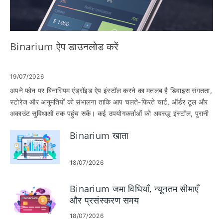
Binarium ऐप डाउनलोड करें
19/07/2026
अपने फोन पर बिनारियम एंड्रॉइड ऐप इंस्टॉल करने का मतलब है डिवाइस संगतता,
स्टोरेज और अनुमतियों को संभालना ताकि आप चलते-फिरते चार्ट, ऑर्डर टूल और
अकाउंट सुविधाओं तक पहुंच सकें। कई उपयोगकर्ताओं को अवरुद्ध इंस्टॉल, पुरानी
ओएस चेतावनियां, अपर्याप्त भंडारण, या Google Play लिस्टिंग और सीधे एपीके
Binarium खाता
डाउनलोड के बीच भ्रम का सामना करना पड़ता है; इंस्टॉल करने से पहले उन
समस्याओं का समाधान करने से आपके द्वारा लॉग इन करने या अपने खाते को
सत्यापित करने का प्रयास करते समय विफल इंस्टॉल, गुम सुविधाओं या देरी को
18/07/2026
रोका जा सकता है। नीचे आपको स्पष्ट डाउनलोड विकल्प (प्ले स्टोर या
आधिकारिक एपीके), प्रत्येक रूट के लिए चरण-दर-चरण इंस्टॉलेशन, आवश्यक
Binarium जमा विधियाँ, न्यूनतम सीमाएँ
अनुमतियां सुरक्षित रूप से कैसे प्रदान करें, और ऐप वास्तविक है इसकी पुष्टि करने
और प्रसंस्करण समय
के लिए सरल जांचें मिलेंगी। अनुभाग में अद्यतन प्रक्रियाएं, पुनः इंस्टॉल करने के
बाद सत्र क्रेडेंशियल कैसे रखें, और "ऐप इंस्टॉल नहीं है" या कनेक्टिविटी
18/07/2026