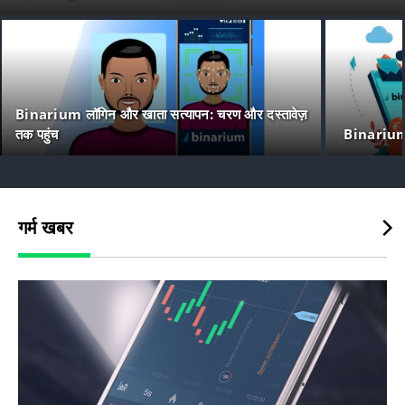
Binarium लॉगिन और खाता सत्यापन: चरण और दस्तावेज़
तक पहुंच
Binarium स
गर्म खबर