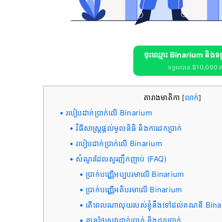
ចុះឈ្មោះ Binarium និង
ទទួលបាន $10,000 ឥតគិ
តារាងមាតិកា
លាក់
[
]
របៀបដាក់ប្រាក់លើ Binarium
វិធីសាស្រ្តផ្តល់មូលនិធិ និងការដកប្រាក់
របៀបដាក់ប្រាក់លើ Binarium
សំណួរដែលសួរញឹកញាប់ (FAQ)
ប្រាក់បញ្ញើអប្បបរមាលើ Binarium
ប្រាក់បញ្ញើអតិបរមាលើ Binarium
តើពេលណាលុយរបស់ខ្ញុំនឹងទៅដល់គណនី Binariu
គ្មានថ្លៃសេវាដាក់ប្រាក់ និងដកប្រាក់