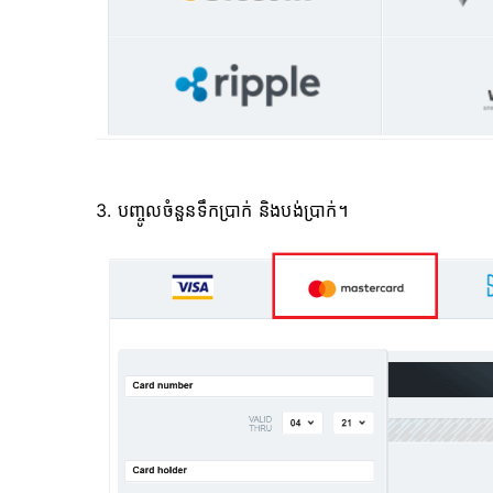
3. បញ្ចូលចំនួនទឹកប្រាក់ និងបង់ប្រាក់។