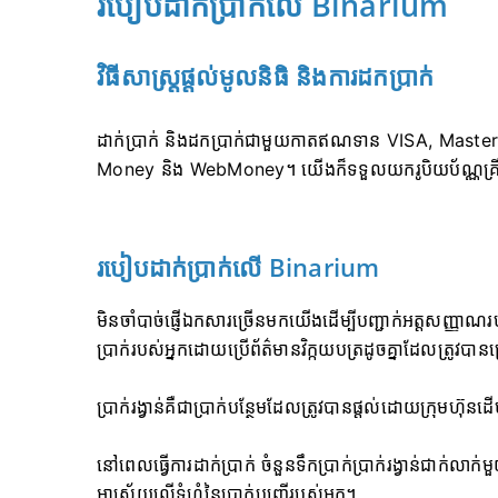
របៀបដាក់ប្រាក់លើ Binarium
វិធីសាស្រ្តផ្តល់មូលនិធិ និងការដកប្រាក់
ដាក់ប្រាក់ និងដកប្រាក់ជាមួយកាតឥណទាន VISA, Masterc
Money និង WebMoney។ យើងក៏ទទួលយករូបិយប័ណ្ណគ្រីប
របៀបដាក់ប្រាក់លើ Binarium
មិនចាំបាច់ផ្ញើឯកសារច្រើនមកយើងដើម្បីបញ្ជាក់អត្តសញ្ញាណរប
ប្រាក់របស់អ្នកដោយប្រើព័ត៌មានវិក្កយបត្រដូចគ្នាដែលត្រូវបានប្
ប្រាក់រង្វាន់គឺជាប្រាក់បន្ថែមដែលត្រូវបានផ្តល់ដោយក្រុមហ៊ុន
នៅពេលធ្វើការដាក់ប្រាក់ ចំនួនទឹកប្រាក់ប្រាក់រង្វាន់ជាក់លាក
អាស្រ័យលើទំហំនៃប្រាក់បញ្ញើរបស់អ្នក។