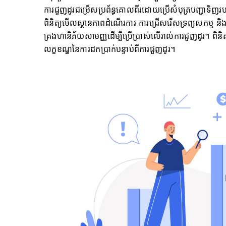
ការជួញដូរជម្រើសប្រព័ន្ធគោលពីរដោយប្រើសំបុត្របញ្ជាទិញរបស
ពិនិត្យមើលស្ថានភាពដំណើរការ ការជ្រើសរើសទ្រព្យសកម្ម និង
គ្រងហានិភ័យសាមញ្ញដើម្បីប្រើប្រាស់លើរាល់ការជួញដូរ។ ពិនិត
លក្ខខណ្ឌនៃការដកប្រាក់បន្ទាប់ពីការជួញដូរ។