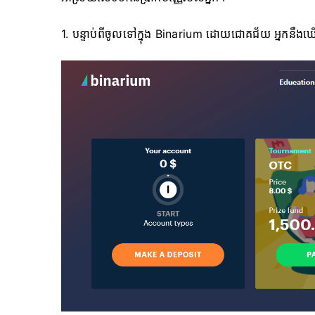
1. ​​បន្ទាប់ពីចូលទៅក្នុង Binarium ដោយជោគជ័យ អ្នកនឹងឃ