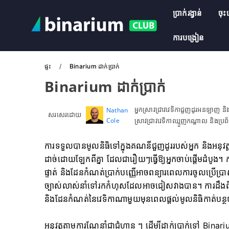
ប្រាក់រង្វាន់
ចុះ
ការបង្រៀន
ផ្ទះ
Binarium ដាក់ប្រាក់
Binarium ដាក់ប្រាក់
អ្នកស្រាវជ្រាវវេទិកាជួញដូរអនឡាញ 
Nathan
សរសេរដោយ
Cole
ស្រាវជ្រាវវេទិកាឈ្មួញកណ្តាល និងប្រ
ការទទួលបានមូលនិធិទៅក្នុងគណនីជួញដូររបស់អ្នក និងអនុវត្
ដាច់ដោយឡែកពីគ្នា ដែលជារឿយៗធ្វើឱ្យអ្នកចាប់ផ្តើមដំបូង។ ការ
ផ្ទាត់ និងដែនកំណត់ប្រាក់បញ្ញើអាចពន្យារពេលការចូលប្រើប
ច្បាស់លាស់នាំទៅរកកំហុសដែលអាចជៀសវាងបាន។ ការដឹងពីវ
និងដែនកំណត់នៃវេទិកាណាមួយមុនពេលផ្តល់មូលនិធិកាត់បន្ថយក
អនុវត្តតាមការណែនាំជាជំហាន ៗ ដើម្បីដាក់ប្រាក់ទៅ Binariu