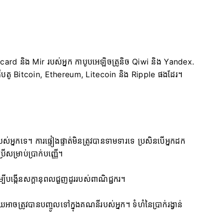
ard និង Mir របស់អ្នក កាបូបអេឡិចត្រូនិច Qiwi និង Yandex.
តូ Bitcoin, Ethereum, Litecoin និង Ripple ផងដែរ។
ស់អ្នកទេ។ ការផ្ទៀងផ្ទាត់មិនត្រូវបានទាមទារទេ ប្រសិនបើអ្នកដក
រើសម្រាប់ប្រាក់បញ្ញើ។
ដើម្បីបង្កើនសក្តានុពលជួញដូររបស់ពាណិជ្ជករ។
់មួយអាចត្រូវបានបញ្ចូលទៅក្នុងគណនីរបស់អ្នក។ ទំហំនៃប្រាក់រង្វាន់