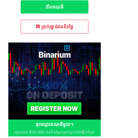
បើក​គណនី
ប្រាក់រង្វាន់ឥតគិតថ្លៃ
ចុះឈ្មោះគណនីមួយ។
ទទួលបាន $10,000 ឥតគិតថ្លៃសម្រាប់អ្នកចាប់ផ្តើមដំបូង