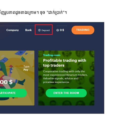
ើញរូបភាពដូចខាងក្រោម។ ចុច "ដាក់ប្រាក់"។