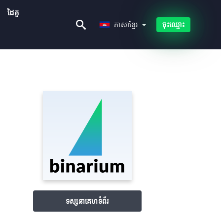
ដៃគូ
ភាសាខ្មែរ
ភាសាខ្មែរ
ចុះឈ្មោះ
ទស្សនាគេហទំព័រ