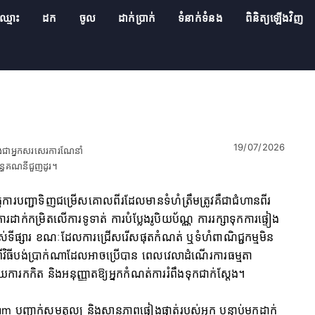
ឈ្មោះ
ដក
ចូល
ដាក់ប្រាក់
ទំនាក់ទំនង
ពិនិត្យឡើងវិញ
19/07/2026
និងជាអ្នកសរសេរការណែនាំ
ព័ន្ធគណនីជួញដូរ។
តការបញ្ជាទិញជម្រើសគោលពីរដែលមានទំហំត្រឹមត្រូវគឺជាជំហានពីរ
ដាក់កម្រិតលើការទូទាត់ ការបំប្លែងរូបិយប័ណ្ណ ការរក្សាទុកការផ្ទៀង
្រាស់ទីផ្សារ ខណៈដែលការជ្រើសរើសផុតកំណត់ ឬទំហំពាណិជ្ជកម្មមិន
ិធីបង់ប្រាក់ណាដែលអាចប្រើបាន ពេលវេលាដំណើរការធម្មតា
ារកកិត និងអនុញ្ញាតឱ្យអ្នកកំណត់ការរំពឹងទុកជាក់ស្តែង។
m បញ្ជាក់សមតុល្យ និងស្ថានភាពផ្ទៀងផ្ទាត់របស់អ្នក បន្ទាប់មកដាក់