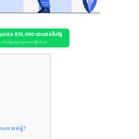
ទទួលបាន $10,000 ដោយឥតគិតថ្លៃ
តថ្លៃសម្រាប់អ្នកចាប់ផ្តើមដំបូង
m របស់ខ្ញុំ?