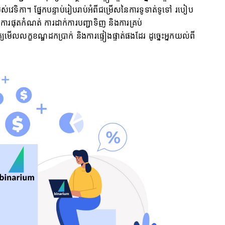
់វេទិកា។ ផ្នែកបន្ទាប់រៀបរាប់អំពីជម្រើសនៃការទូទាត់ទូទៅ របៀប
ការផុតកំណត់ ការដាក់ការបញ្ជាទិញ និងការគ្រប់
្យមើលលក្ខខណ្ឌដកប្រាក់ និងការផ្ទៀងផ្ទាត់ផងដែរ ដូច្នេះអ្នកយល់ពី