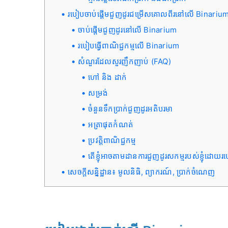
របៀបចាប់ផ្តើមជួញដូរជម្រើសគោលពីរនៅលើ Binariu
ចាប់ផ្តើមជួញដូរនៅលើ Binarium
របៀបធ្វើពាណិជ្ជកម្មលើ Binarium
សំណួរដែលសួរញឹកញាប់ (FAQ)
ហៅ និង ដាក់
សម្រង់
ចំនួនទឹកប្រាក់ជួញដូរអតិបរមា
អត្រាផុតកំណត់
ប្រវត្តិពាណិជ្ជកម្ម
តើខ្ញុំអាចតាមដានការជួញដូរសកម្មរបស់ខ្ញុំដោ
សេចក្តីសន្និដ្ឋាន៖ មូលនិធិ, ព្យាករណ៍, ប្រាក់ចំណេញ