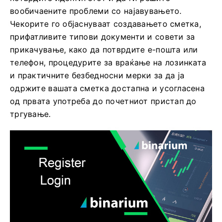
вообичаените проблеми со најавувањето.
Чекорите го објаснуваат создавањето сметка,
прифатливите типови документи и совети за
прикачување, како да потврдите е-пошта или
телефон, процедурите за враќање на лозинката
и практичните безбедносни мерки за да ја
одржите вашата сметка достапна и усогласена
од првата употреба до почетниот пристап до
тргување.