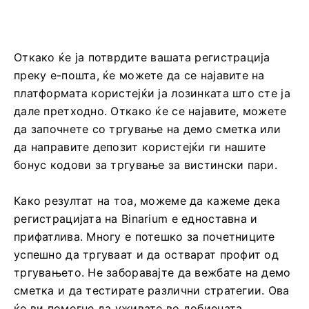
Откако ќе ја потврдите вашата регистрација
преку е-пошта, ќе можете да се најавите на
платформата користејќи ја лозинката што сте ја
дале претходно. Откако ќе се најавите, можете
да започнете со тргување на демо сметка или
да направите депозит користејќи ги нашите
бонус кодови за тргување за вистински пари.
Како резултат на тоа, можеме да кажеме дека
регистрацијата на Binarium е едноставна и
прифатлива. Многу е потешко за почетниците
успешно да тргуваат и да остварат профит од
тргувањето. Не заборавајте да вежбате на демо
сметка и да тестирате различни стратегии. Ова
ќе ви помогне да уживате во добиената