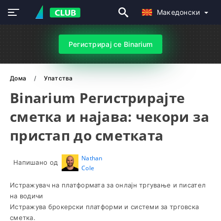
Македонски
Регистрирај се Binarium
Дома
Упатства
Binarium Регистрирајте
сметка и најава: чекори за
пристап до сметката
Nathan
Напишано од
Cole
Истражувач на платформата за онлајн тргување и писател
на водичи
Истражува брокерски платформи и системи за трговска
сметка.