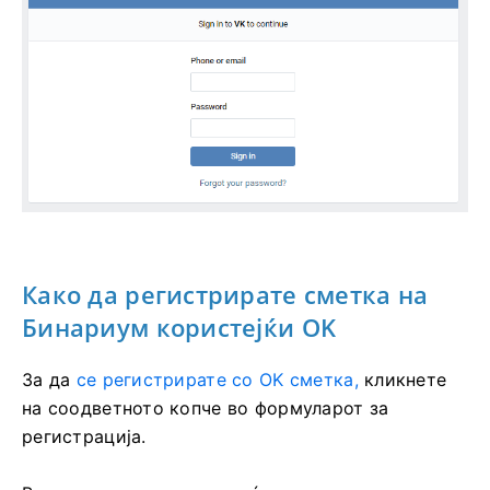
Како да регистрирате сметка на
Бинариум користејќи OK
За да
се регистрирате со OK сметка,
кликнете
на соодветното копче во формуларот за
регистрација.