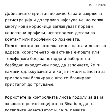
19.07.2026
Добивањето пристап во живо бара и завршена
регистрација и доверливо најавување, но сепак
многу нови корисници заглавуваат поради
нецелосни профили, непотврдени детали за
контакт или проблеми со лозинката.
Подготовката на важечка лична карта и доказ за
адреса, користењето на активна е-пошта или
телефонски број за потврда и изборот на
безбедни акредитиви пред да започнете, ќе ги
намали одложувањата и ќе ја намали шансата за
привремени блокирања што го блокираат
пристапот до тргување.
Користете ја контролната листа подолу за да ја
завршите регистрацијата на Binarium, да го
потврдите идентитетот и да ги решите