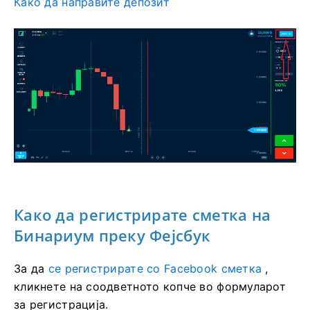
Како да направите депозит
Како да регистрирате сметка на
Бинариум преку Фејсбук
За да
се регистрирате со Facebook сметка
,
кликнете на соодветното копче во формуларот
за регистрација.