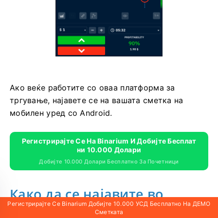
Ако веќе работите со оваа платформа за
тргување, најавете се на вашата сметка на
мобилен уред со Android.
Регистрирајте Се На Binarium И Добијте Бесплат
Ни 10.000 Долари
Добијте 10.000 Долари Бесплатно За Почетници
Како да се најавите во
Регистрирајте Се Binarium Добијте 10.000 УСД Бесплатно На ДЕМО
Бинариум
Сметката