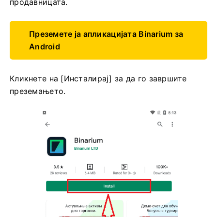
продавницата.
Преземете ја апликацијата Binarium за
Android
Кликнете на [Инсталирај] за да го завршите
преземањето.