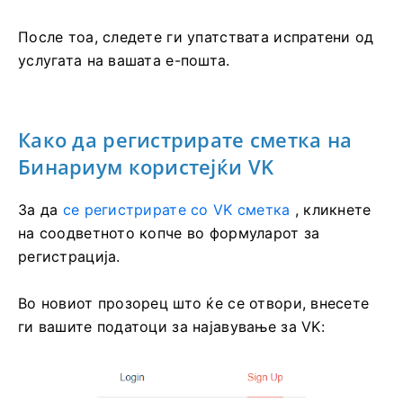
После тоа, следете ги упатствата испратени од
услугата на вашата е-пошта.
Како да регистрирате сметка на
Бинариум користејќи VK
За да
се регистрирате со VK сметка
, кликнете
на соодветното копче во формуларот за
регистрација.
Во новиот прозорец што ќе се отвори, внесете
ги вашите податоци за најавување за VK: