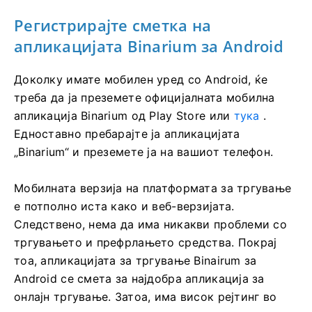
Регистрирајте сметка на
апликацијата Binarium за Android
Доколку имате мобилен уред со Android, ќе
треба да ја преземете официјалната мобилна
апликација Binarium од Play Store или
тука
.
Едноставно пребарајте ја апликацијата
„Binarium“ и преземете ја на вашиот телефон.
Мобилната верзија на платформата за тргување
е потполно иста како и веб-верзијата.
Следствено, нема да има никакви проблеми со
тргувањето и префрлањето средства. Покрај
тоа, апликацијата за тргување Binairum за
Android се смета за најдобра апликација за
онлајн тргување. Затоа, има висок рејтинг во