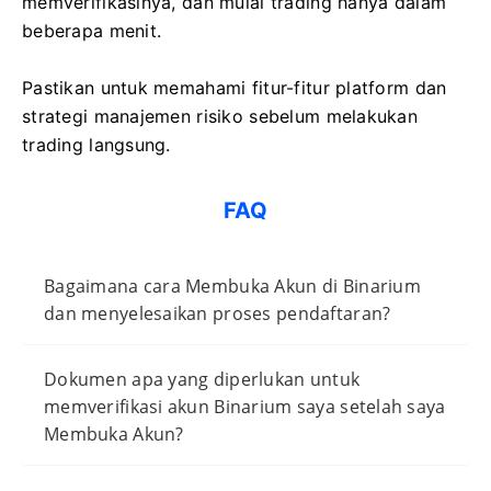
memverifikasinya, dan mulai trading hanya dalam
beberapa menit.
Pastikan untuk memahami fitur-fitur platform dan
strategi manajemen risiko sebelum melakukan
trading langsung.
FAQ
Bagaimana cara Membuka Akun di Binarium
dan menyelesaikan proses pendaftaran?
Dokumen apa yang diperlukan untuk
memverifikasi akun Binarium saya setelah saya
Membuka Akun?