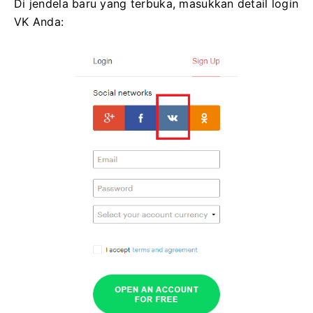
Di jendela baru yang terbuka, masukkan detail login
VK Anda: