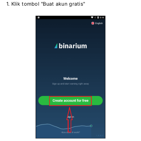
1. Klik tombol "Buat akun gratis"