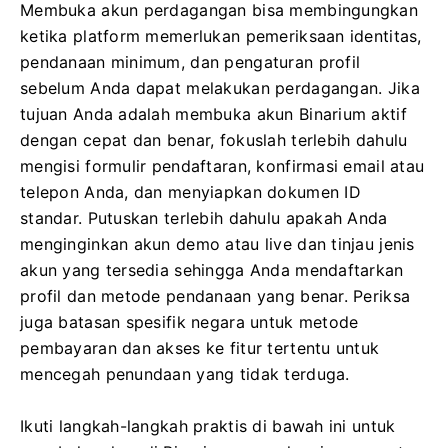
Membuka akun perdagangan bisa membingungkan
ketika platform memerlukan pemeriksaan identitas,
pendanaan minimum, dan pengaturan profil
sebelum Anda dapat melakukan perdagangan. Jika
tujuan Anda adalah membuka akun Binarium aktif
dengan cepat dan benar, fokuslah terlebih dahulu
mengisi formulir pendaftaran, konfirmasi email atau
telepon Anda, dan menyiapkan dokumen ID
standar. Putuskan terlebih dahulu apakah Anda
menginginkan akun demo atau live dan tinjau jenis
akun yang tersedia sehingga Anda mendaftarkan
profil dan metode pendanaan yang benar. Periksa
juga batasan spesifik negara untuk metode
pembayaran dan akses ke fitur tertentu untuk
mencegah penundaan yang tidak terduga.
Ikuti langkah-langkah praktis di bawah ini untuk