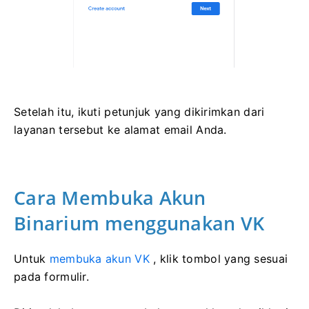
Setelah itu, ikuti petunjuk yang dikirimkan dari
layanan tersebut ke alamat email Anda.
Cara Membuka Akun
Binarium menggunakan VK
Untuk
membuka akun VK
, klik tombol yang sesuai
pada formulir.