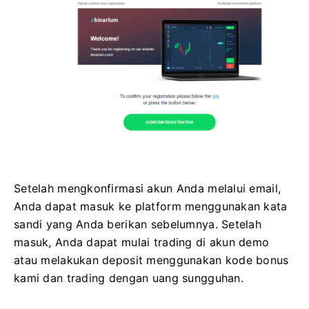
Setelah mengkonfirmasi akun Anda melalui email,
Anda dapat masuk ke platform menggunakan kata
sandi yang Anda berikan sebelumnya. Setelah
masuk, Anda dapat mulai trading di akun demo
atau melakukan deposit menggunakan kode bonus
kami dan trading dengan uang sungguhan.