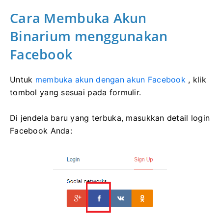
Cara Membuka Akun
Binarium menggunakan
Facebook
Untuk
membuka akun dengan akun Facebook
, klik
tombol yang sesuai pada formulir.
Di jendela baru yang terbuka, masukkan detail login
Facebook Anda: