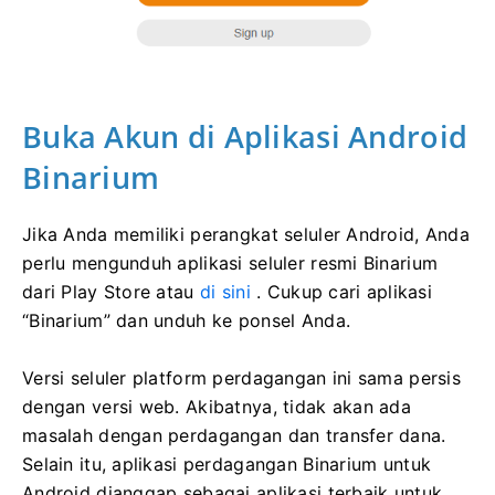
Buka Akun di Aplikasi Android
Binarium
Jika Anda memiliki perangkat seluler Android, Anda
perlu mengunduh aplikasi seluler resmi Binarium
dari Play Store atau
di sini
. Cukup cari aplikasi
“Binarium” dan unduh ke ponsel Anda.
Versi seluler platform perdagangan ini sama persis
dengan versi web. Akibatnya, tidak akan ada
masalah dengan perdagangan dan transfer dana.
Selain itu, aplikasi perdagangan Binarium untuk
Android dianggap sebagai aplikasi terbaik untuk