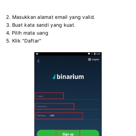
2. Masukkan alamat email yang valid.
3. Buat kata sandi yang kuat.
4. Pilih mata uang
5. Klik "Daftar"