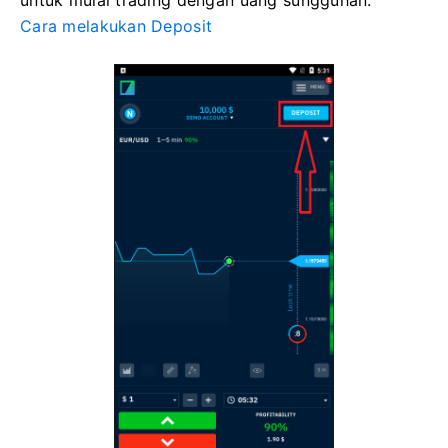
untuk mulai trading dengan uang sungguhan.
Cara melakukan Deposit