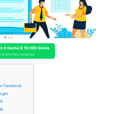
m E Ganhe $ 10.000 Grátis
 Grátis Para Iniciantes
 o Facebook
oogle
VK
OK