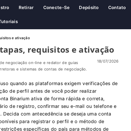
istro
Retirar
Conecte-Se
Depósito
Contato
Tutoriais
uisitos e ativação
tapas, requisitos e ativação
18/07/2026
de negociação on-line e redator de guias
rretoras e sistemas de contas de negociação.
uso quando as plataformas exigem verificações de
ção de perfil antes de você poder realizar
nta Binarium ativa de forma rápida e correta,
io de registro, confirmar seu e-mail ou telefone e
o. Decida com antecedência se deseja uma conta
poníveis para registrar o perfil e o método de
restrições específicas do país para métodos de