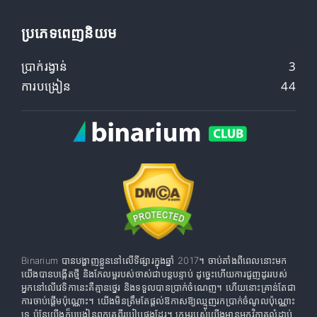
ប្រភេទពេញនិយម
ប្រាក់រង្វាន់
3
ការបង្រៀន
44
Binarium បានបង្ហាញខ្លួននៅលើទីផ្សារក្នុងឆ្នាំ 2017។ ចាប់តាំងពីពេលនោះមក
យើងបានបង្កើតថ្មី និងកែលម្អរបស់ចាស់ជាបន្តបន្ទាប់ ដូច្នេះហើយការជួញដូររបស់
អ្នកនៅលើវេទិកានេះគឺគ្មានថ្នេរ និងទទួលបានប្រាក់ចំណេញ។ ហើយនោះគ្រាន់តែជា
ការចាប់ផ្តើមប៉ុណ្ណោះ។ យើងមិនត្រឹមតែផ្តល់ឱកាសឱ្យឈ្មួញរកប្រាក់ចំណូលប៉ុណ្ណោះ
ទេ ប៉ុន្តែយើងក៏បង្រៀនពួកគេពីរបៀបផងដែរ។ ក្រុមរបស់យើងមានអ្នកវិភាគលំដាប់