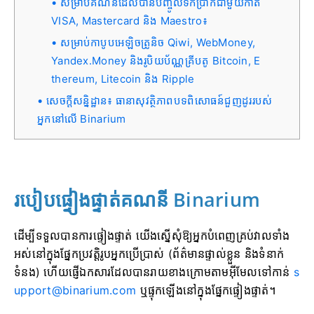
សម្រាប់គណនីដែលបានបញ្ចូលទឹកប្រាក់ជាមួយកាត
VISA, Mastercard និង Maestro៖
សម្រាប់កាបូបអេឡិចត្រូនិច Qiwi, WebMoney,
Yandex.Money និងរូបិយប័ណ្ណគ្រីបតូ Bitcoin, E
thereum, Litecoin និង Ripple
សេចក្តីសន្និដ្ឋាន៖ ធានាសុវត្ថិភាពបទពិសោធន៍ជួញដូររបស់
អ្នកនៅលើ Binarium
របៀបផ្ទៀងផ្ទាត់គណនី Binarium
ដើម្បីទទួលបានការផ្ទៀងផ្ទាត់ យើងស្នើសុំឱ្យអ្នកបំពេញគ្រប់វាលទាំង
អស់នៅក្នុងផ្នែកប្រវត្តិរូបអ្នកប្រើប្រាស់ (ព័ត៌មានផ្ទាល់ខ្លួន និងទំនាក់
ទំនង) ហើយផ្ញើឯកសារដែលបានរាយខាងក្រោមតាមអ៊ីមែលទៅកាន់
s
upport@binarium.com
ឬផ្ទុកឡើងនៅក្នុងផ្នែកផ្ទៀងផ្ទាត់។