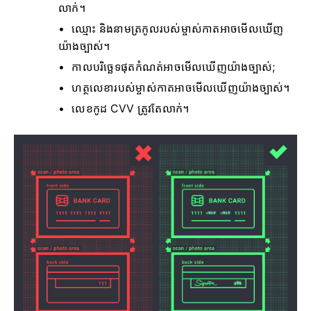
លាក់។
ឈ្មោះ និងនាមត្រកូលរបស់ម្ចាស់កាតអាចមើលឃើញ
យ៉ាងច្បាស់។
កាលបរិច្ឆេទផុតកំណត់អាចមើលឃើញយ៉ាងច្បាស់;
ហត្ថលេខារបស់ម្ចាស់កាតអាចមើលឃើញយ៉ាងច្បាស់។
លេខកូដ CVV ត្រូវតែលាក់។