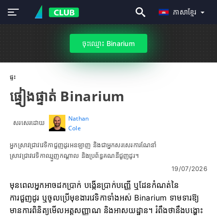
ភាសាខ្មែរ
ចុះឈ្មោះ Binarium
ផ្ទះ
ផ្ទៀងផ្ទាត់ Binarium
Nathan
សរសេរដោយ
Cole
អ្នកស្រាវជ្រាវវេទិកាជួញដូរអនឡាញ និងជាអ្នកសរសេរការណែនាំ
ស្រាវជ្រាវវេទិកាឈ្មួញកណ្តាល និងប្រព័ន្ធគណនីជួញដូរ។
19/07/2026
មុនពេលអ្នកអាចដកប្រាក់ បង្កើនប្រាក់បញ្ញើ ឬដែនកំណត់នៃ
ការជួញដូរ ឬចូលប្រើមុខងារវេទិកាទាំងអស់ Binarium ទាមទារឱ្យ
មានការពិនិត្យមើលអត្តសញ្ញាណ និងអាសយដ្ឋាន។ រំពឹងថានឹងបង្ហោះ