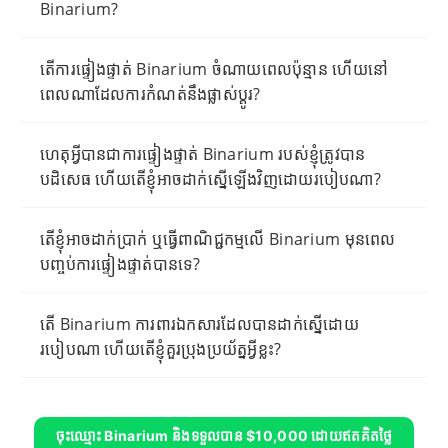
Binarium?
តើការផ្ទៀងផ្ទាត់ Binarium ចំណាយពេលប៉ុន្មាន ហើយនៅ
ពេលណាដែលការកំណត់នឹងផ្លាស់ប្តូរ?
ហេតុអ្វីបានជាការផ្ទៀងផ្ទាត់ Binarium របស់ខ្ញុំត្រូវបាន
បដិសេធ ហើយតើខ្ញុំអាចដាក់ស្នើឡើងវិញដោយរបៀបណា?
តើខ្ញុំអាចដាក់ប្រាក់ ឬធ្វើពាណិជ្ជកម្មលើ Binarium មុនពេល
បញ្ចប់ការផ្ទៀងផ្ទាត់បានទេ?
តើ Binarium ការពារឯកសារដែលបានដាក់ស្នើដោយ
របៀបណា ហើយតើខ្ញុំគួរប្រុងប្រយ័ត្នអ្វីខ្លះ?
ចុះឈ្មោះ Binarium និងទទួលបាន $10,000 ដោយឥតគិតថ្លៃ