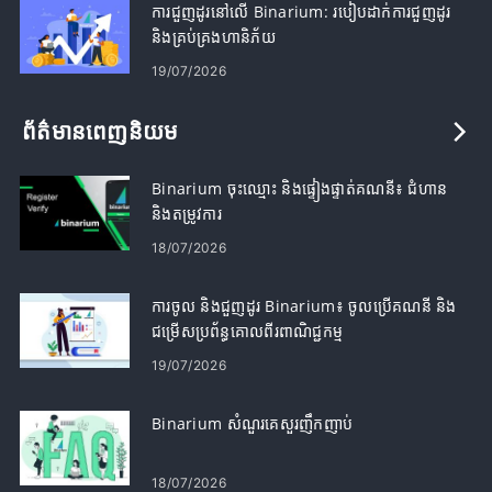
ការជួញដូរនៅលើ Binarium: របៀបដាក់ការជួញដូរ
និងគ្រប់គ្រងហានិភ័យ
19/07/2026
ព័ត៌មានពេញនិយម
Binarium ចុះឈ្មោះ និងផ្ទៀងផ្ទាត់គណនី៖ ជំហាន
និងតម្រូវការ
18/07/2026
ការចូល និងជួញដូរ Binarium៖ ចូលប្រើគណនី និង
ជម្រើសប្រព័ន្ធគោលពីរពាណិជ្ជកម្ម
19/07/2026
Binarium សំណួរគេសួរញឹកញាប់
18/07/2026