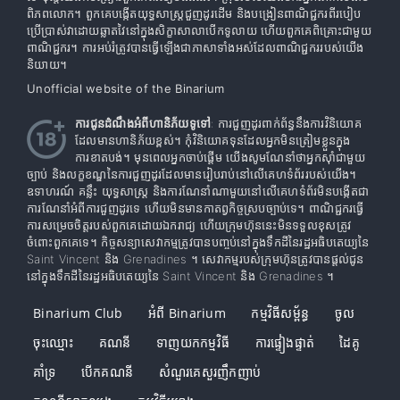
ពិភពលោក។ ពួកគេបង្កើតយុទ្ធសាស្រ្តជួញដូរដើម និងបង្រៀនពាណិជ្ជករពីរបៀប
ប្រើប្រាស់វាដោយឆ្លាតវៃនៅក្នុងសិក្ខាសាលាបើកទូលាយ ហើយពួកគេពិគ្រោះជាមួយ
ពាណិជ្ជករ។ ការអប់រំត្រូវបានធ្វើឡើងជាភាសាទាំងអស់ដែលពាណិជ្ជកររបស់យើង
និយាយ។
Unofficial website of the Binarium
ការជូនដំណឹងអំពីហានិភ័យទូទៅ
: ការជួញដូរពាក់ព័ន្ធនឹងការវិនិយោគ
ដែលមានហានិភ័យខ្ពស់។ កុំវិនិយោគទុនដែលអ្នកមិនត្រៀមខ្លួនក្នុង
ការខាតបង់។ មុនពេលអ្នកចាប់ផ្តើម យើងសូមណែនាំថាអ្នកស៊ាំជាមួយ
ច្បាប់ និងលក្ខខណ្ឌនៃការជួញដូរដែលមានរៀបរាប់នៅលើគេហទំព័ររបស់យើង។
ឧទាហរណ៍ គន្លឹះ យុទ្ធសាស្ត្រ និងការណែនាំណាមួយនៅលើគេហទំព័រមិនបង្កើតជា
ការណែនាំអំពីការជួញដូរទេ ហើយមិនមានកាតព្វកិច្ចស្របច្បាប់ទេ។ ពាណិជ្ជករធ្វើ
ការសម្រេចចិត្តរបស់ពួកគេដោយឯករាជ្យ ហើយក្រុមហ៊ុននេះមិនទទួលខុសត្រូវ
ចំពោះពួកគេទេ។ កិច្ចសន្យាសេវាកម្មត្រូវបានបញ្ចប់នៅក្នុងទឹកដីនៃរដ្ឋអធិបតេយ្យនៃ
Saint Vincent និង Grenadines ។ សេវាកម្មរបស់ក្រុមហ៊ុនត្រូវបានផ្តល់ជូន
នៅក្នុងទឹកដីនៃរដ្ឋអធិបតេយ្យនៃ Saint Vincent និង Grenadines ។
Binarium Club
អំពី Binarium
កម្មវិធីសម្ព័ន្ធ
ចូល
ចុះ​ឈ្មោះ
គណនី
ទាញយកកម្មវិធី
ការផ្ទៀងផ្ទាត់
ដៃគូ
គាំទ្រ
បើក​គណនី
សំណួរគេសួរញឹកញាប់