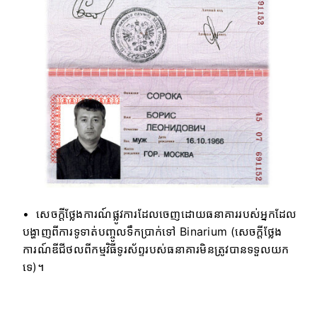
សេចក្តីថ្លែងការណ៍ផ្លូវការដែលចេញដោយធនាគាររបស់អ្នកដែល
បង្ហាញពីការទូទាត់បញ្ចូលទឹកប្រាក់ទៅ Binarium (សេចក្តីថ្លែង
ការណ៍ឌីជីថលពីកម្មវិធីទូរស័ព្ទរបស់ធនាគារមិនត្រូវបានទទួលយក
ទេ)។