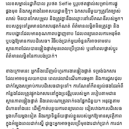
លេខសម្គាល់រដ្ឋាភិបាល រូបថត Selfie ឬរូបថតផ្ទាល់សម្រាប់ការផ្គូ
ផ្គងមុខ និងភស្តុតាងនៃអាសយដ្ឋានថ្មីៗ។ ឯកសារនីមួយៗត្រូវតែច្បាស់
លាស់ មិនបានកែសម្រួល និងត្រូវគ្នានឹងឈ្មោះនៅលើគណនីរបស់អ្នក។
ឧបសគ្គទូទៅរួមមានឯកសារផុតកំណត់ ព័ត៌មានលម្អិតមិនត្រូវគ្នា និង
ការបង្ហោះដែលមានគុណភាពបង្ហាញទាប ដែលពន្យារពេលការអនុម័ត
ឬបង្កឱ្យមានការបដិសេធ។ វិធីបង់ប្រាក់មួយចំនួនក៏អាចទាមទារ
ស្ថានភាពដែលបានផ្ទៀងផ្ទាត់មុនពេលប្រើប្រាស់ ឬនៅពេលផ្លាស់ប្តូរ
ព័ត៌មានលម្អិតនៃការបង់ប្រាក់។
ខាងក្រោមនេះ អ្នកនឹងឃើញលំហូរការងារផ្ទៀងផ្ទាត់ ទម្រង់ឯកសារ
ដែលអាចទទួលយកបាន ពេលវេលាដំណើរការធម្មតា និងការជួសជុល
ជាក់ស្តែងសម្រាប់ការបដិសេធជាទូទៅ។ ការណែនាំក៏ពន្យល់ផងដែរអំពី
កន្លែងដែលត្រូវផ្ទុកឯកសារនៅក្នុងប្រវត្តិរូបរបស់អ្នក របៀបតាមដាន
ស្ថានភាពផ្ទៀងផ្ទាត់ និងពេលណាត្រូវទាក់ទងផ្នែកជំនួយ។ អនុវត្តតាម
ជំហានទាំងនេះ ដើម្បីកាត់បន្ថយការពន្យារពេល ជៀសវាងការបដិសេធ
ម្តងហើយម្តងទៀត និងរក្សាទិន្នន័យផ្ទាល់ខ្លួនរបស់អ្នកឱ្យមានសុវត្ថិភាព
ក្នុងអំឡុងពេលដាក់ស្នើ ដូច្នេះអ្នកអាចចូលប្រើមុខងារដាក់ប្រាក់ ការដក