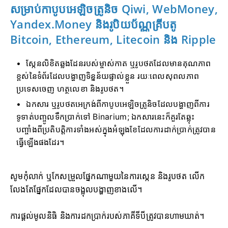
សម្រាប់កាបូបអេឡិចត្រូនិច Qiwi, WebMoney,
Yandex.Money និងរូបិយប័ណ្ណគ្រីបតូ
Bitcoin, Ethereum, Litecoin និង Ripple
ស្កែនលិខិតឆ្លងដែនរបស់ម្ចាស់កាត ឬរូបថតដែលមានគុណភាព
ខ្ពស់នៃទំព័រដែលបង្ហាញទិន្នន័យផ្ទាល់ខ្លួន រយៈពេលសុពលភាព
ប្រទេសចេញ ហត្ថលេខា និងរូបថត។
ឯកសារ ឬរូបថតអេក្រង់ពីកាបូបអេឡិចត្រូនិចដែលបង្ហាញពីការ
ទូទាត់បញ្ចូលទឹកប្រាក់ទៅ Binarium; ឯកសារនេះក៏គួរតែឆ្លុះ
បញ្ចាំងពីប្រតិបត្តិការទាំងអស់ក្នុងអំឡុងខែដែលការដាក់ប្រាក់ត្រូវបាន
ធ្វើឡើងផងដែរ។
សូមកុំលាក់ ឬកែសម្រួលផ្នែកណាមួយនៃការស្កេន និងរូបថត លើក
លែងតែផ្នែកដែលបានចង្អុលបង្ហាញខាងលើ។
ការផ្តល់មូលនិធិ និងការដកប្រាក់របស់ភាគីទីបីត្រូវបានហាមឃាត់។