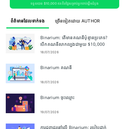
ទទួលបាន $10,000 ឥតគិតថ្លៃសម្រាប់អ្នកចាប់ផ្តើមដំបូង
ព័ត៌មានដែលទាក់ទង
ច្រើនទៀតដោយ AUTHOR
Binarium: តើមានគណនីប៉ុន្មានប្រភេទ?
បើកគណនីសាកល្បងជាមួយ $10,000
18/07/2026
Binarium គណនី
18/07/2026
Binarium ចុះឈ្មោះ
19/07/2026
ការជួញដូរនៅលើ Binarium: របៀបដាក់