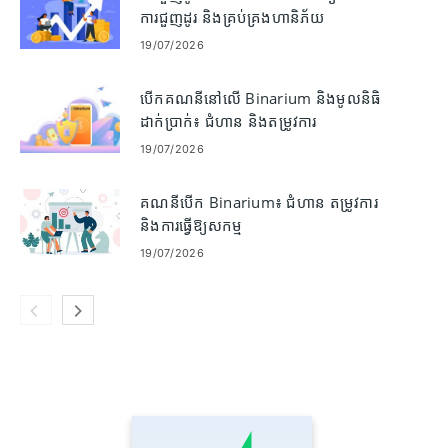
ការជួញដូរ និងគ្រប់គ្រងហានិភ័យ
19/07/2026
បើកគណនីនៅលើ Binarium និងមូលនិធិ
ដាក់ប្រាក់៖ ជំហាន និងតម្រូវការ
19/07/2026
គណនីបើក Binarium៖ ជំហាន តម្រូវការ
និងការធ្វើឱ្យសកម្ម
19/07/2026