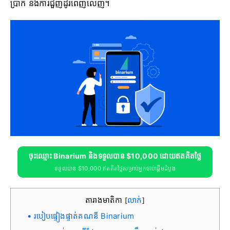
ប្រាក់ និងការជួញដូរពេញលេញ។
ចុះឈ្មោះ Binarium និងទទួលបាន $10,000 ដោយឥតគិតថ្លៃ
ទទួលបាន $10,000 ឥតគិតថ្លៃសម្រាប់អ្នកចាប់ផ្តើមដំបូង
តារាងមាតិកា
លាក់
[
]
របៀបផ្ទៀងផ្ទាត់គណនី Binarium