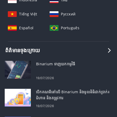
Tiếng Việt
Русский
Español
Português
ព័ត៌មានចុងក្រោយ
Binarium ទាញយកកម្មវិធី
19/07/2026
បើកគណនីនៅលើ Binarium និងមូលនិធិដាក់ប្រាក់៖
ជំហាន និងតម្រូវការ
19/07/2026