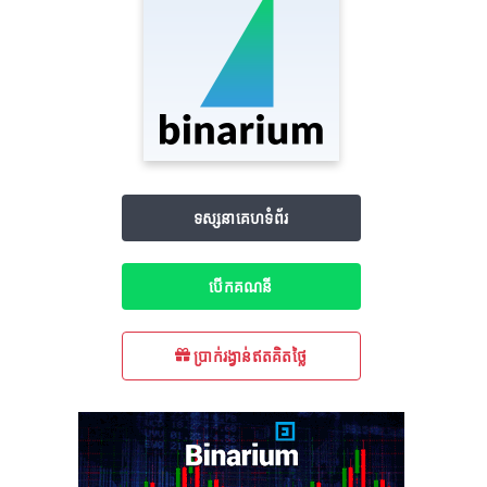
ទស្សនាគេហទំព័រ
បើក​គណនី
ប្រាក់រង្វាន់ឥតគិតថ្លៃ