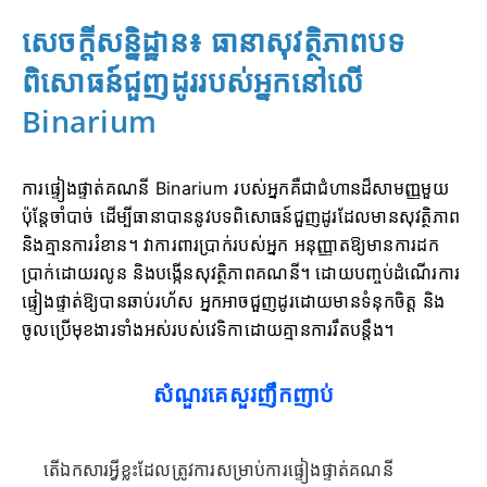
សេចក្តីសន្និដ្ឋាន៖ ធានាសុវត្ថិភាពបទ
ពិសោធន៍ជួញដូររបស់អ្នកនៅលើ
Binarium
ការផ្ទៀងផ្ទាត់គណនី Binarium របស់អ្នកគឺជាជំហានដ៏សាមញ្ញមួយ
ប៉ុន្តែចាំបាច់ ដើម្បីធានាបាននូវបទពិសោធន៍ជួញដូរដែលមានសុវត្ថិភាព
និងគ្មានការរំខាន។ វាការពារប្រាក់របស់អ្នក អនុញ្ញាតឱ្យមានការដក
ប្រាក់ដោយរលូន និងបង្កើនសុវត្ថិភាពគណនី។ ដោយបញ្ចប់ដំណើរការ
ផ្ទៀងផ្ទាត់ឱ្យបានឆាប់រហ័ស អ្នកអាចជួញដូរដោយមានទំនុកចិត្ត និង
ចូលប្រើមុខងារទាំងអស់របស់វេទិកាដោយគ្មានការរឹតបន្តឹង។
សំណួរគេសួរញឹកញាប់
តើឯកសារអ្វីខ្លះដែលត្រូវការសម្រាប់ការផ្ទៀងផ្ទាត់គណនី