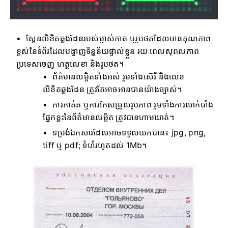
ស្កែនលិខិតឆ្លងដែនរបស់ម្ចាស់កាត ឬរូបថតដែលមានគុណភាព
ខ្ពស់នៃទំព័រដែលបង្ហាញទិន្នន័យផ្ទាល់ខ្លួន រយៈពេលសុពលភាព
ប្រទេសចេញ ហត្ថលេខា និងរូបថត។
ព័ត៌មានលម្អិតទាំងអស់ រួមទាំងស៊េរី និងលេខ
លិខិតឆ្លងដែន ត្រូវតែអាចអានបានយ៉ាងច្បាស់។
ការកាត់ត ឬការកែសម្រួលរូបភាព រួមទាំងការលាក់បាំង
ផ្នែកខ្លះនៃព័ត៌មានលម្អិត ត្រូវបានហាមឃាត់។
ទម្រង់ឯកសារដែលអាចទទួលយកបាន៖ jpg, png,
tiff ឬ pdf; ទំហំរហូតដល់ 1Mb។