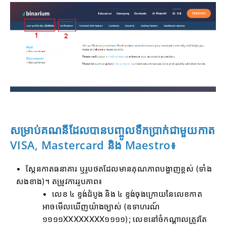
សម្រាប់គណនីដែលបានបញ្ចូលទឹកប្រាក់ជាមួយកាត
VISA, Mastercard និង Maestro៖
ស្កែនកាតធនាគារ ឬរូបថតដែលមានគុណភាពបង្ហាញខ្ពស់ (ទាំង
សងខាង)។ តម្រូវការរូបភាព៖
លេខ ៤ ខ្ទង់ដំបូង និង ៤ ខ្ទង់ចុងក្រោយនៃលេខកាត
អាចមើលឃើញយ៉ាងច្បាស់ (ឧទាហរណ៍
១១១១XXXXXXXX១១១១); លេខនៅចំកណ្តាលត្រូវតែ