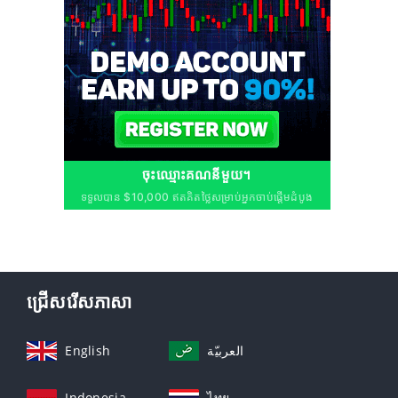
ចុះឈ្មោះគណនីមួយ។
ទទួលបាន $10,000 ឥតគិតថ្លៃសម្រាប់អ្នកចាប់ផ្តើមដំបូង
ជ្រើសរើសភាសា
English
العربيّة
Indonesia
ไทย