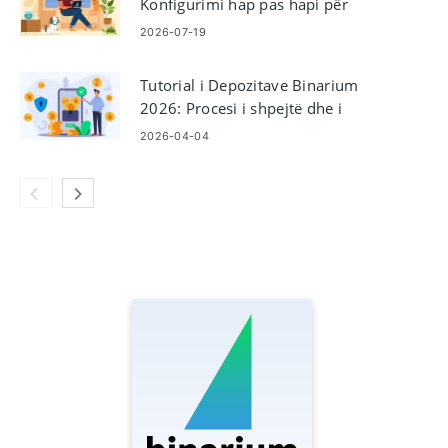
Konfigurimi hap pas hapi për
fillestarët
2026-07-19
Tutorial i Depozitave Binarium
2026: Procesi i shpejtë dhe i
thjeshtë i financimit
2026-04-04