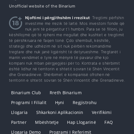
Unofficial website of the Binarium
Njoftimi i përgjithshëm i rrezikut
: Tregtimi përfshin
investime me rrezik të lartë. Mos investoni fonde që
nuk jeni të përgatitur t'i humbni. Para se të filloni, ju
këshillojmë që të njiheni me rregullat dhe kushtet e tregtimit
të përshkruara në faqen tonë. Çdo shembull, këshillë,
strategji dhe udhëzim në sit nuk përbën rekomandime
tregtare dhe nuk janë ligjërisht të detyrueshme. Tregtarët i
marrin vendimet e tyre në mënyrë të pavarur dhe kjo
kompani nuk mban përgjegjësi për to. Kontrata e shërbimit
është lidhur në territorin e shtetit sovran të Shën Vincentit
dhe Grenadineve. Shërbimet e kompanisë ofrohen në
territorin e shtetit sovran të Shën Vincentit dhe Grenadineve.
Binarium Club
Rreth Binarium
Programi I Filialit
Hyni
Regjistrohu
Llogaria
Shkarkoni Aplikacionin
Verifikimi
Partner
Mbështetje
Hap Llogarinë
FAQ
Llogaria Demo
Programi I Referimit