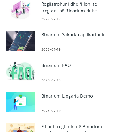
Regjistrohuni dhe filloni të
tregtoni në Binarium duke
përdorur një llogari demo
2026-07-19
Binarium Shkarko aplikacionin
2026-07-19
Binarium FAQ
2026-07-18
Binarium Llogaria Demo
2026-07-19
Filloni tregtimin në Binarium: