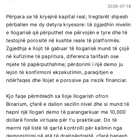
2026-07-18
Përpara se të kryejnë kapital real, tregtarët shpesh
përballen me dy detyra kryesore: të zgjedhin nivelin
e llogarisë që përputhet me përvojën e tyre dhe të
testojnë porositë në kushte reale të platformës.
Zgjedhja e llojit të gabuar të llogarisë mund të çojë
në kufizime të papritura, diferenca tarifash ose
mjete të papërputhshme; përdorimi i një demo ju
lejon të konfirmoni ekzekutimin, paraqitjen e
ndërfaqes dhe llojet e porosive pa rrezik financiar.
Kjo faqe përmbledh sa lloje llogarish ofron
Binarium, çfarë e dallon secilin nivel dhe si mund të
hapni një llogari demo të parangarkuar me 10,000
dollarë fonde virtuale për t'u praktikuar. Do të
merrni një listë të qartë kontrolli për kalimin nga
demonstrimi në atë të drejtpërdrejtë, çfarë hapash