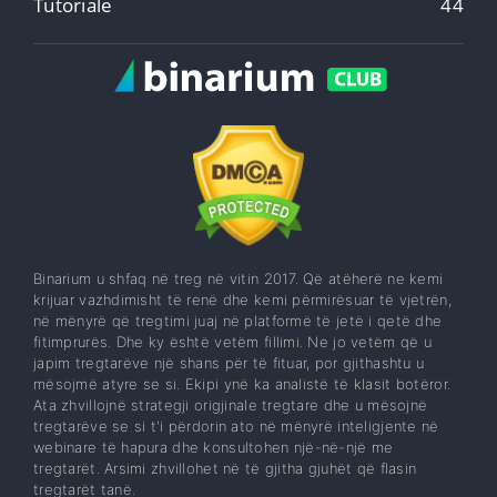
Tutoriale
44
Binarium u shfaq në treg në vitin 2017. Që atëherë ne kemi
krijuar vazhdimisht të renë dhe kemi përmirësuar të vjetrën,
në mënyrë që tregtimi juaj në platformë të jetë i qetë dhe
fitimprurës. Dhe ky është vetëm fillimi. Ne jo vetëm që u
japim tregtarëve një shans për të fituar, por gjithashtu u
mësojmë atyre se si. Ekipi ynë ka analistë të klasit botëror.
Ata zhvillojnë strategji origjinale tregtare dhe u mësojnë
tregtarëve se si t'i përdorin ato në mënyrë inteligjente në
webinare të hapura dhe konsultohen një-në-një me
tregtarët. Arsimi zhvillohet në të gjitha gjuhët që flasin
tregtarët tanë.