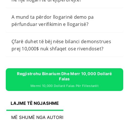
A mund ta përdor llogarinë demo pa
përfunduar verifikimin e llogarisë?
Çfarë duhet të bëj nëse bilanci demonstrues
prej 10,000$ nuk shfaqet ose rivendoset?
Regjistrohu Binarium Dhe Merr 10,000 Dollarë
Falas
Merrni 10,000 Dollarë Falas Për Fillestarët
LAJME TË NGJASHME
MË SHUMË NGA AUTORI