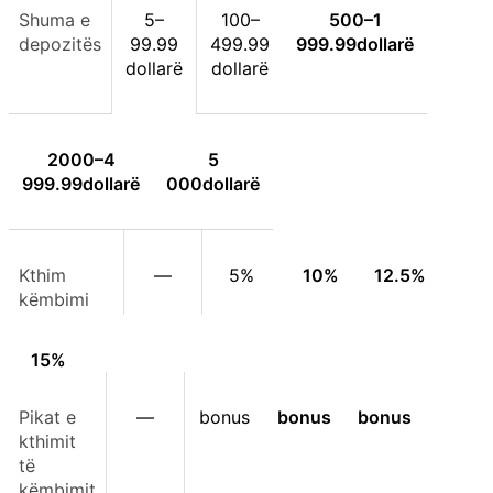
Shuma e
5–
100–
500–
1
depozitës
99.99
499.99
999.99
dollarë
dollarë
dollarë
2000–
4
5
999.99
dollarë
000
dollarë
Kthim
—
5%
10%
12.5%
këmbimi
15%
Pikat e
—
bonus
bonus
bonus
kthimit
të
këmbimit