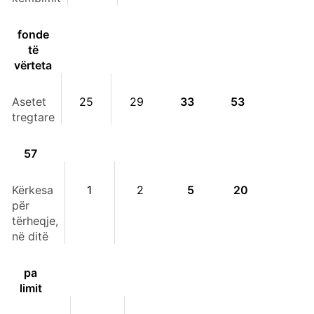
fonde
të
vërteta
Asetet
25
29
33
53
tregtare
57
Kërkesa
1
2
5
20
për
tërheqje,
në ditë
pa
limit