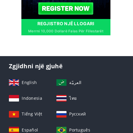
REGJISTRO NJË LLOGARI
Merrni 10,000 Dollarë Falas Për Fillestarët
Zgjidhni një gjuhë
English
العربيّة
Indonesia
ไทย
Tiếng Việt
Русский
Español
Português