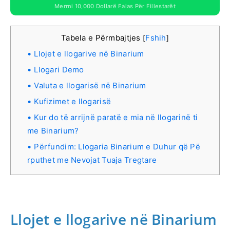
Merrni 10,000 Dollarë Falas Për Fillestarët
Tabela e Përmbajtjes
Fshih
[
]
Llojet e llogarive në Binarium
Llogari Demo
Valuta e llogarisë në Binarium
Kufizimet e llogarisë
Kur do të arrijnë paratë e mia në llogarinë ti
me Binarium?
Përfundim: Llogaria Binarium e Duhur që Pë
rputhet me Nevojat Tuaja Tregtare
Llojet e llogarive në Binarium