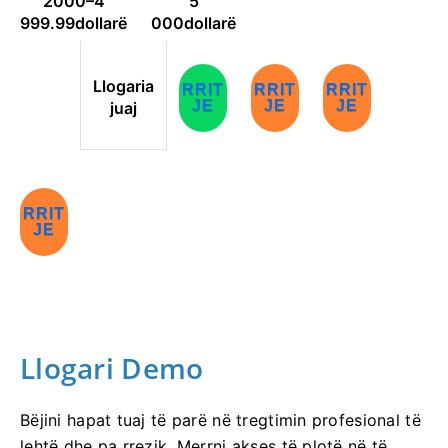
2000–
4
5
999.99
dollarë
000
dollarë
Llogaria
RRIT
RRIT
RRIT
JE
JE
JE
juaj
RRIT
JE
Llogari Demo
Bëjini hapat tuaj të parë në tregtimin profesional të
lehtë dhe pa rrezik. Merrni akses të plotë në të