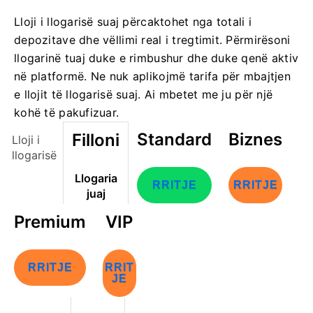
Lloji i llogarisë suaj përcaktohet nga totali i
depozitave dhe vëllimi real i tregtimit. Përmirësoni
llogarinë tuaj duke e rimbushur dhe duke qenë aktiv
në platformë. Ne nuk aplikojmë tarifa për mbajtjen
e llojit të llogarisë suaj. Ai mbetet me ju për një
kohë të pakufizuar.
Standard
Biznes
Filloni
Lloji i
llogarisë
Llogaria
RRITJE
RRITJE
juaj
Premium
VIP
RRITJE
RRIT
JE