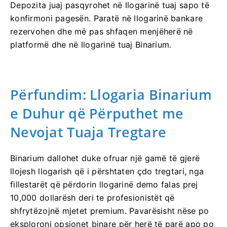
Depozita juaj pasqyrohet në llogarinë tuaj sapo të
konfirmoni pagesën. Paratë në llogarinë bankare
rezervohen dhe më pas shfaqen menjëherë në
platformë dhe në llogarinë tuaj Binarium.
Përfundim: Llogaria Binarium
e Duhur që Përputhet me
Nevojat Tuaja Tregtare
Binarium dallohet duke ofruar një gamë të gjerë
llojesh llogarish që i përshtaten çdo tregtari, nga
fillestarët që përdorin llogarinë demo falas prej
10,000 dollarësh deri te profesionistët që
shfrytëzojnë mjetet premium. Pavarësisht nëse po
eksploroni opsionet binare për herë të parë apo po