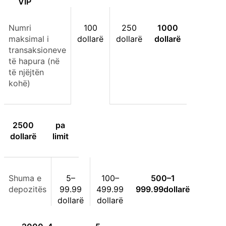
VIP
Numri
100
250
1000
maksimal i
dollarë
dollarë
dollarë
transaksioneve
të hapura (në
të njëjtën
kohë)
2500
pa
dollarë
limit
Shuma e
5–
100–
500–
1
depozitës
99.99
499.99
999.99
dollarë
dollarë
dollarë