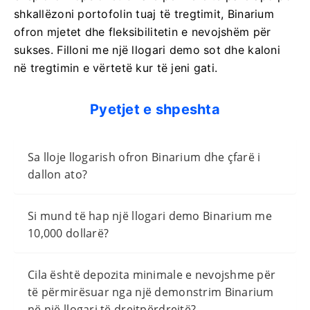
shkallëzoni portofolin tuaj të tregtimit, Binarium
ofron mjetet dhe fleksibilitetin e nevojshëm për
sukses. Filloni me një llogari demo sot dhe kaloni
në tregtimin e vërtetë kur të jeni gati.
Pyetjet e shpeshta
Sa lloje llogarish ofron Binarium dhe çfarë i
dallon ato?
Si mund të hap një llogari demo Binarium me
10,000 dollarë?
Cila është depozita minimale e nevojshme për
të përmirësuar nga një demonstrim Binarium
në një llogari të drejtpërdrejtë?