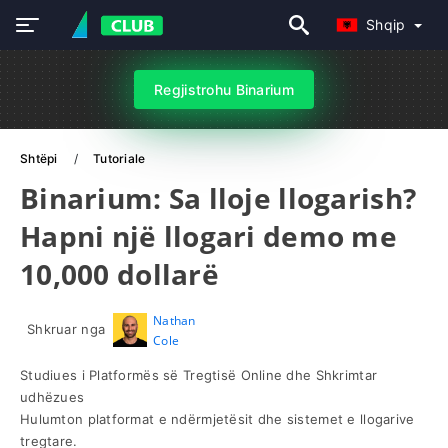
Shqip
Regjistrohu Binarium
Shtëpi
Tutoriale
Binarium: Sa lloje llogarish?
Hapni një llogari demo me
10,000 dollarë
Nathan
Shkruar nga
Cole
Studiues i Platformës së Tregtisë Online dhe Shkrimtar
udhëzues
Hulumton platformat e ndërmjetësit dhe sistemet e llogarive
tregtare.