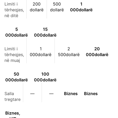
Limiti i
200
500
1
tërheqjes,
dollarë
dollarë
000
dollarë
në ditë
5
15
000
dollarë
000
dollarë
Limiti i
1
2
20
tërheqjes,
000
dollarë
500
dollarë
000
dollarë
në muaj
50
100
000
dollarë
000
dollarë
Salla
—
—
Biznes
Biznes
tregtare
Biznes,