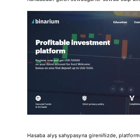
Hasaba alyş sahypasyna gireniňizde, platforma