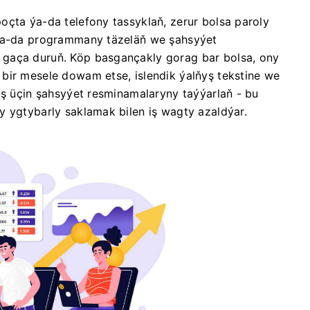
oçta ýa-da telefony tassyklaň, zerur bolsa paroly
 ýa-da programmany täzeläň we şahsyýet
 gaça duruň. Köp basgançakly gorag bar bolsa, ony
bir mesele dowam etse, islendik ýalňyş tekstine we
iş üçin şahsyýet resminamalaryny taýýarlaň - bu
y ygtybarly saklamak bilen iş wagty azaldýar.