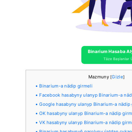
Binarium Hasaba Al
Täze Başlanlar 
Mazmuny
Gizle
[
]
Binarium-a nädip girmeli
Facebook hasabyny ulanyp Binarium-a nädi
Google hasabyny ulanyp Binarium-a nädip 
OK hasabyny ulanyp Binarium-a nädip girm
VK hasabyny ulanyp Binarium-a nädip girm
Binarium hasabynyň parolyny ýatdan çyka