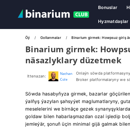
Bonuslar
H
Hyzmatdaşlar
Öý
Gollanmalar
Binarium girmek: Howpsuz giriş 
Binarium girmek: Howpsu
näsazlyklary düzetmek
Onlaýn söwda platformasyny
Nathan
Ittenazan:
Cole
Broker platformalaryny we s
Söwda hasabyňyza girmek, bazarlar göçürilen
ýalňyş ýazylan şahsyýet maglumatlaryny, gu
meselelerini we birnäçe gezek synanyşyklarda
goldaw bilen habarlaşmazdan ozal işledip bolj
jemleýär, şonuň üçin minimal gijä galmak bilen 