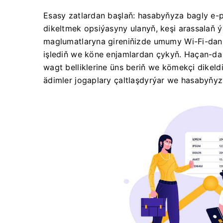
Esasy zatlardan başlaň: hasabyňyza bagly e-p
dikeltmek opsiýasyny ulanyň, keşi arassalaň
maglumatlaryna gireniňizde umumy Wi-Fi-dan
işlediň we köne enjamlardan çykyň. Haçan-da 
wagt belliklerine üns beriň we kömekçi dikeld
ädimler jogaplary çaltlaşdyrýar we hasabyňyz