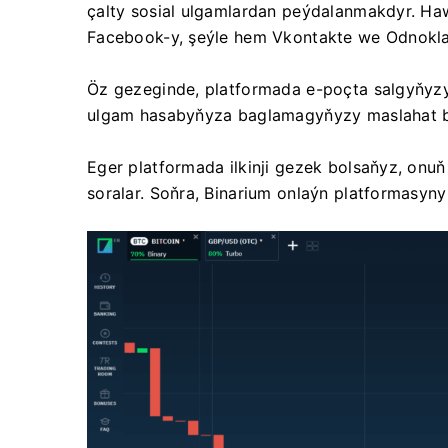
çalty sosial ulgamlardan peýdalanmakdyr. H
Facebook-y, şeýle hem Vkontakte we Odnoklassn
Öz gezeginde, platformada e-poçta salgyňyz
ulgam hasabyňyza baglamagyňyzy maslahat b
Eger platformada ilkinji gezek bolsaňyz, onuň
soralar. Soňra, Binarium onlaýn platformasyny