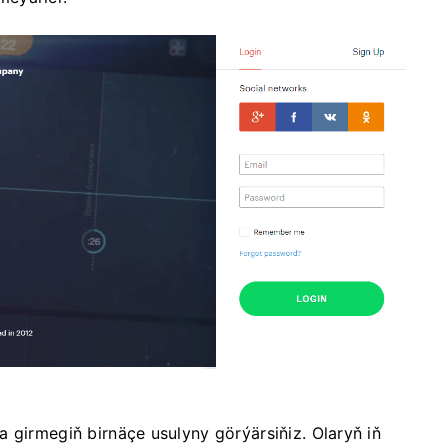
 girmegiň birnäçe usulyny görýärsiňiz. Olaryň iň