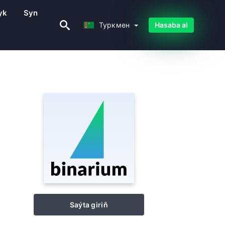
yk
Syn
Туркмен
Туркмен
Hasaba al
Saýta giriň