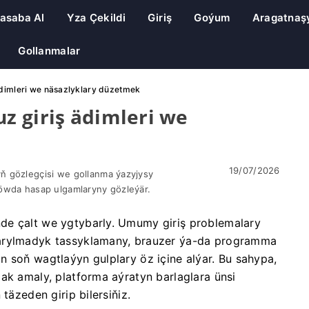
asaba Al
Yza Çekildi
Giriş
Goýum
Aragatnaş
Gollanmalar
ädimleri we näsazlyklary düzetmek
z giriş ädimleri we
19/07/2026
ň gözlegçisi we gollanma ýazyjysy
öwda hasap ulgamlaryny gözleýär.
de çalt we ygtybarly. Umumy giriş problemalary
tarylmadyk tassyklamany, brauzer ýa-da programma
n soň wagtlaýyn gulplary öz içine alýar. Bu sahypa,
ak amaly, platforma aýratyn barlaglara ünsi
täzeden girip bilersiňiz.