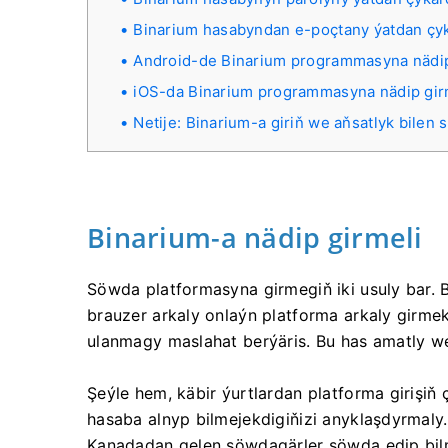
Binarium hasabyndan e-poçtany ýatdan ç
Android-de Binarium programmasyna nädip
iOS-da Binarium programmasyna nädip gir
Netije: Binarium-a giriň we aňsatlyk bilen
Binarium-a nädip girmeli
Söwda platformasyna girmegiň iki usuly bar. Bi
brauzer arkaly onlaýn platforma arkaly girme
ulanmagy maslahat berýäris. Bu has amatly 
Şeýle hem, käbir ýurtlardan platforma girişiň ç
hasaba alnyp bilmejekdigiňizi anyklaşdyrmal
Kanadadan gelen söwdagärler söwda edip bil