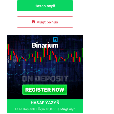
Hasap açyň
Mugt bonus
HASAP ÝAZYŇ
Täze Başlanlar Üçin 10,000 $ Mugt Alyň