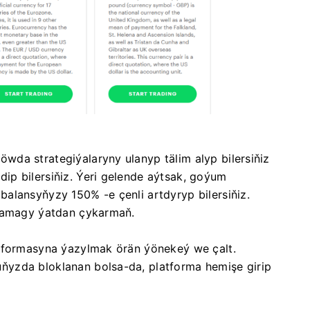
da strategiýalaryny ulanyp tälim alyp bilersiňiz
p bilersiňiz. Ýeri gelende aýtsak, goýum
alansyňyzy 150% -e çenli artdyryp bilersiňiz.
okamagy ýatdan çykarmaň.
atformasyna ýazylmak örän ýönekeý we çalt.
yzda bloklanan bolsa-da, platforma hemişe girip