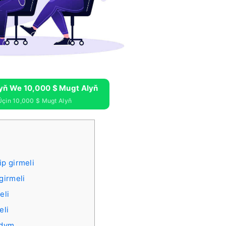
yň We 10,000 $ Mugt Alyň
Üçin 10,000 $ Mugt Alyň
p girmeli
girmeli
eli
eli
rdym