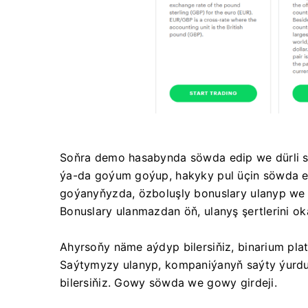
Soňra demo hasabynda söwda edip we dürli söw
ýa-da goýum goýup, hakyky pul üçin söwda edi
goýanyňyzda, özboluşly bonuslary ulanyp we b
Bonuslary ulanmazdan öň, ulanyş şertlerini 
Ahyrsoňy näme aýdyp bilersiňiz, binarium pl
Saýtymyzy ulanyp, kompaniýanyň saýty ýurduň
bilersiňiz. Gowy söwda we gowy girdeji.