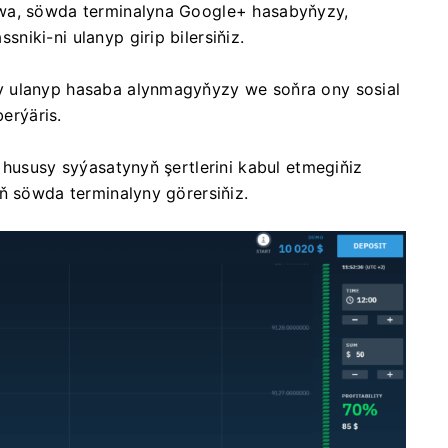
awa, söwda terminalyna Google+ hasabyňyzy,
iki-ni ulanyp girip bilersiňiz.
y ulanyp hasaba alynmagyňyzy we soňra ony sosial
erýäris.
 hususy syýasatynyň şertlerini kabul etmegiňiz
ň söwda terminalyny görersiňiz.