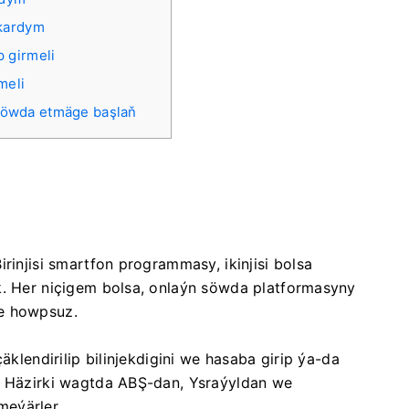
ykardym
 girmeli
meli
 söwda etmäge başlaň
rinjisi smartfon programmasy, ikinjisi bolsa
k. Her niçigem bolsa, onlaýn söwda platformasyny
we howpsuz.
äklendirilip bilinjekdigini we hasaba girip ýa-da
y. Häzirki wagtda ABŞ-dan, Ysraýyldan we
meýärler.