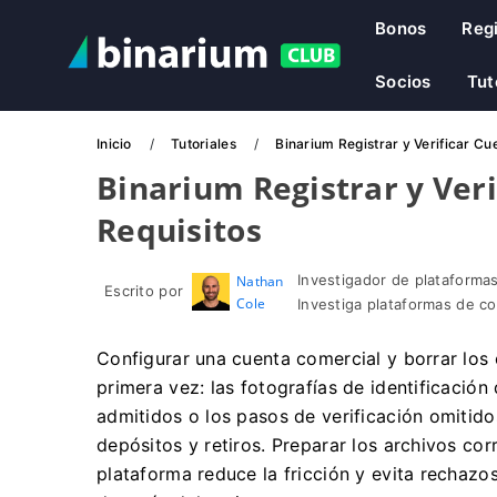
Bonos
Reg
Socios
Tut
Inicio
Tutoriales
Binarium Registrar y Verificar Cu
Binarium Registrar y Veri
Requisitos
Investigador de plataformas
Nathan
Escrito por
Cole
Investiga plataformas de c
Configurar una cuenta comercial y borrar los 
primera vez: las fotografías de identificació
admitidos o los pasos de verificación omitid
depósitos y retiros. Preparar los archivos cor
plataforma reduce la fricción y evita rechaz