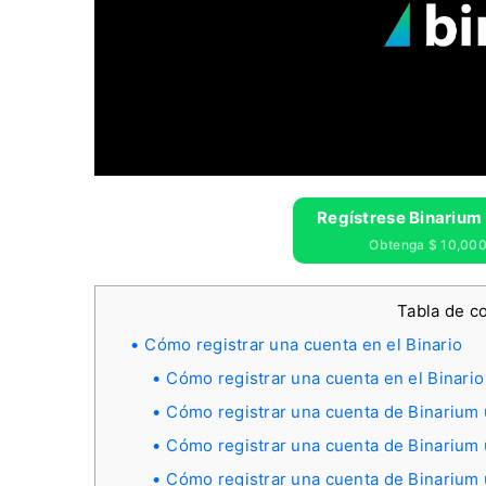
Regístrese Binarium
Obtenga $ 10,000 
Tabla de c
Cómo registrar una cuenta en el Binario
Cómo registrar una cuenta en el Binario
Cómo registrar una cuenta de Binarium
Cómo registrar una cuenta de Binarium
Cómo registrar una cuenta de Binarium