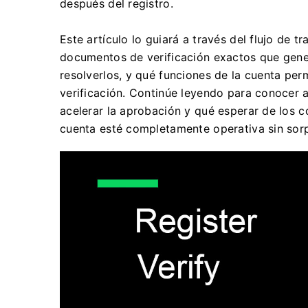
después del registro.
Este artículo lo guiará a través del flujo de t
documentos de verificación exactos que gene
resolverlos, y qué funciones de la cuenta per
verificación. Continúe leyendo para conocer 
acelerar la aprobación y qué esperar de los c
cuenta esté completamente operativa sin sor