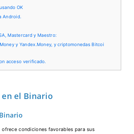
 usando OK
a Android.
ISA, Mastercard y Maestro:
Money y Yandex.Money, y criptomonedas Bitcoi
on acceso verificado.
en el Binario
Binario
 ofrece condiciones favorables para sus