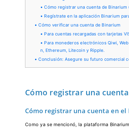
Cómo registrar una cuenta de Binarium
Regístrate en la aplicación Binarium par
Cómo verificar una cuenta de Binarium
Para cuentas recargadas con tarjetas V
Para monederos electrónicos Qiwi, Web
n, Ethereum, Litecoin y Ripple.
Conclusión: Asegure su futuro comercial c
Cómo registrar una cuenta 
Cómo registrar una cuenta en el 
Como ya se mencionó, la plataforma Binarium