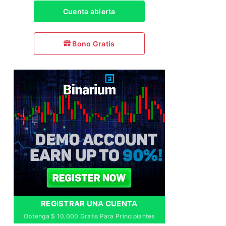
Cuenta abierta
Bono Gratis
REGISTRAR UNA CUENTA
Obtenga $ 10,000 Gratis Para Principiantes