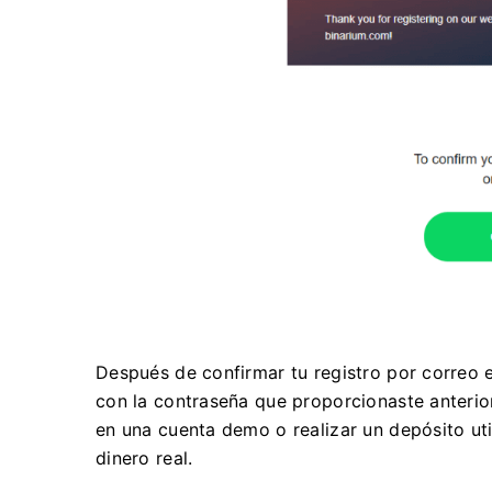
Después de confirmar tu registro por correo e
con la contraseña que proporcionaste anteri
en una cuenta demo o realizar un depósito ut
dinero real.