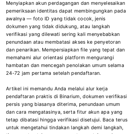
Menyiapkan akun perdagangan dan menyelesaikan
pemeriksaan identitas dapat membingungkan pada
awalnya — foto ID yang tidak cocok, jenis
dokumen yang tidak didukung, atau langkah
verifikasi yang dilewati sering kali menyebabkan
penundaan atau membatasi akses ke penyetoran
dan penarikan. Mempersiapkan file yang tepat dan
memahami alur orientasi platform mengurangi
hambatan dan mencegah penolakan umum selama
24-72 jam pertama setelah pendaftaran.
Artikel ini memandu Anda melalui alur kerja
pendaftaran praktis di Binarium, dokumen verifikasi
persis yang biasanya diterima, penundaan umum
dan cara mengatasinya, serta fitur akun apa yang
tetap dibatasi hingga verifikasi disetujui. Baca terus
untuk mengetahui tindakan langkah demi langkah,