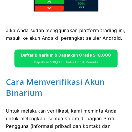
Jika Anda sudah menggunakan platform trading ini,
masuk ke akun Anda di perangkat seluler Android.
Daftar Binarium & Dapatkan Gratis $10,000
Dapatkan $10,000 Gratis Untuk Pemula
Cara Memverifikasi Akun
Binarium
Untuk melakukan verifikasi, kami meminta Anda
untuk melengkapi semua kolom di bagian Profil
Pengguna (informasi pribadi dan kontak) dan