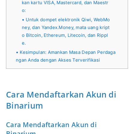
kan kartu VISA, Mastercard, dan Maestr
o:
Untuk dompet elektronik Qiwi, WebMo
ney, dan Yandex.Money, mata uang kript
o Bitcoin, Ethereum, Litecoin, dan Rippl
e.
Kesimpulan: Amankan Masa Depan Perdaga
ngan Anda dengan Akses Terverifikasi
Cara Mendaftarkan Akun di
Binarium
Cara Mendaftarkan Akun di
Binarium