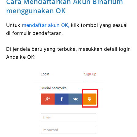
Cara Mendaftarkan Akun Binarium
menggunakan OK
Untuk
mendaftar akun OK,
klik tombol yang sesuai
di formulir pendaftaran.
Di jendela baru yang terbuka, masukkan detail login
Anda ke OK: