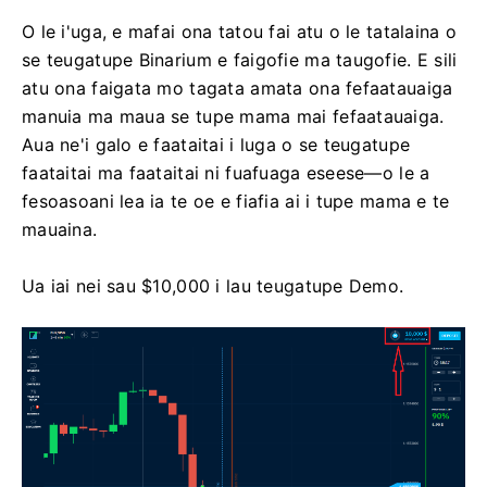
O le i'uga, e mafai ona tatou fai atu o le tatalaina o
se teugatupe Binarium e faigofie ma taugofie. E sili
atu ona faigata mo tagata amata ona fefaatauaiga
manuia ma maua se tupe mama mai fefaatauaiga.
Aua ne'i galo e faataitai i luga o se teugatupe
faataitai ma faataitai ni fuafuaga eseese—o le a
fesoasoani lea ia te oe e fiafia ai i tupe mama e te
mauaina.
Ua iai nei sau $10,000 i lau teugatupe Demo.