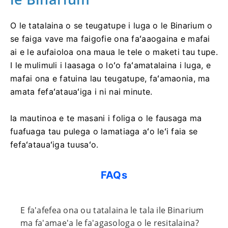
O le tatalaina o se teugatupe i luga o le Binarium o
se faiga vave ma faigofie ona faʻaaogaina e mafai
ai e le aufaioloa ona maua le tele o maketi tau tupe.
I le mulimuli i laasaga o loʻo faʻamatalaina i luga, e
mafai ona e fatuina lau teugatupe, faʻamaonia, ma
amata fefaʻatauaʻiga i ni nai minute.
Ia mautinoa e te masani i foliga o le fausaga ma
fuafuaga tau pulega o lamatiaga aʻo leʻi faia se
fefaʻatauaʻiga tuusaʻo.
FAQs
E fa'afefea ona ou tatalaina le tala ile Binarium
ma fa'amae'a le fa'agasologa o le resitalaina?