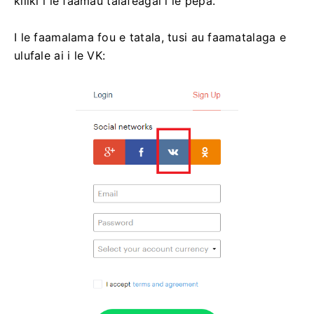
kiliki i le faamau talafeagai i le pepa.
I le faamalama fou e tatala, tusi au faamatalaga e
ulufale ai i le VK: