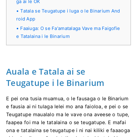
ga ai le OK
Tatala se Teugatupe i luga o le Binarium And
roid App
Faaiuga: O se Fa'amatalaga Vave ma Faigofie
e Tatalaina i le Binarium
Auala e Tatala ai se
Teugatupe i le Binarium
E pei ona tusia muamua, o le fausaga o le Binarium
e fausia ai ni tulaga lelei mo ana faioloa, e pei o se
Teugatupe maualalo ma le vave ona aveese o tupe,
faapea foi ma le tatalaina o se teugatupe. E mafai
ona e tatalaina se teugatupe i ni nai kiliki e faaaoga