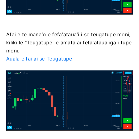
Afai e te manaʻo e fefaʻatauaʻi i se teugatupe moni,
kiliki le "Teugatupe" e amata ai fefaʻatauaʻiga i tupe
moni.
Auala e fai ai se Teugatupe