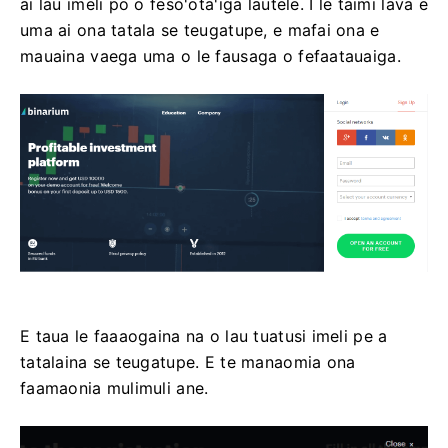
ai lau imeli po o feso'ota'iga lautele. I le taimi lava e
uma ai ona tatala se teugatupe, e mafai ona e
mauaina vaega uma o le fausaga o fefaatauaiga.
E taua le faaaogaina na o lau tuatusi imeli pe a
tatalaina se teugatupe. E te manaomia ona
faamaonia mulimuli ane.