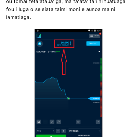
ou tomai fefa'ataua'iga, ma fa'ata'ita'i ni fuafuaga
fou i luga o se siata taimi moni e aunoa ma ni
lamatiaga.