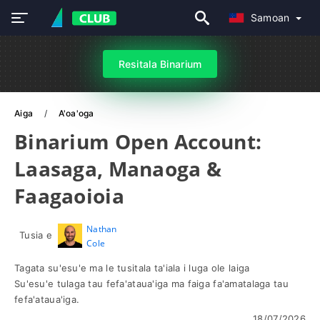
Samoan
Resitala Binarium
Aiga
A'oa'oga
Binarium Open Account:
Laasaga, Manaoga &
Faagaoioia
Nathan
Tusia e
Cole
Tagata su'esu'e ma le tusitala ta'iala i luga ole laiga
Su'esu'e tulaga tau fefa'ataua'iga ma faiga fa'amatalaga tau
fefa'ataua'iga.
18/07/2026