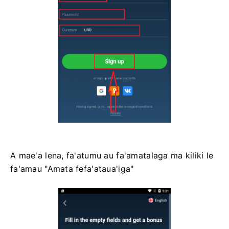
A mae'a lena, fa'atumu au fa'amatalaga ma kiliki le
fa'amau "Amata fefa'ataua'iga"