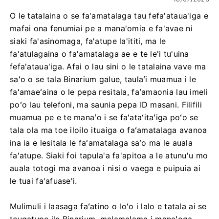
O le tatalaina o se fa'amatalaga tau fefa'ataua'iga e
mafai ona fenumiai pe a mana'omia e fa'avae ni
siaki fa'asinomaga, fa'atupe la'ititi, ma le
fa'atulagaina o fa'amatalaga ae e te le'i tu'uina
fefa'ataua'iga. Afai o lau sini o le tatalaina vave ma
saʻo o se tala Binarium galue, taulaʻi muamua i le
faʻamaeʻaina o le pepa resitala, faʻamaonia lau imeli
poʻo lau telefoni, ma saunia pepa ID masani. Filifili
muamua pe e te manaʻo i se faʻataʻitaʻiga poʻo se
tala ola ma toe iloilo ituaiga o faʻamatalaga avanoa
ina ia e lesitala le faʻamatalaga saʻo ma le auala
faʻatupe. Siaki foi tapula'a fa'apitoa a le atunu'u mo
auala totogi ma avanoa i nisi o vaega e puipuia ai
le tuai fa'afuase'i.
Mulimuli i laasaga faʻatino o loʻo i lalo e tatala ai se