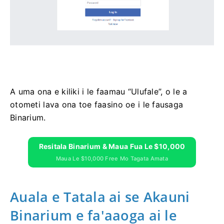
A uma ona e kiliki i le faamau “Ulufale”, o le a
otometi lava ona toe faasino oe i le fausaga
Binarium.
Resitala Binarium & Maua Fua Le $10,000
Maua Le $10,000 Free Mo Tagata Amata
Auala e Tatala ai se Akauni
Binarium e fa'aaoga ai le