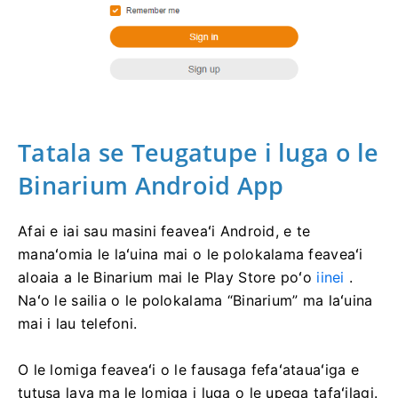
Tatala se Teugatupe i luga o le
Binarium Android App
Afai e iai sau masini feaveaʻi Android, e te
manaʻomia le laʻuina mai o le polokalama feaveaʻi
aloaia a le Binarium mai le Play Store poʻo
iinei
.
Naʻo le sailia o le polokalama “Binarium” ma laʻuina
mai i lau telefoni.
O le lomiga feaveaʻi o le fausaga fefaʻatauaʻiga e
tutusa lava ma le lomiga i luga o le upega tafaʻilagi.