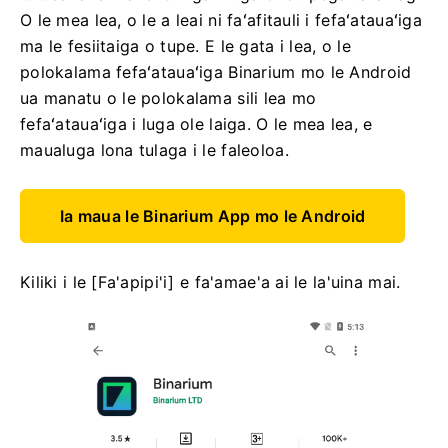
O le mea lea, o le a leai ni faʻafitauli i fefaʻatauaʻiga
ma le fesiitaiga o tupe. E le gata i lea, o le
polokalama fefaʻatauaʻiga Binarium mo le Android
ua manatu o le polokalama sili lea mo
fefaʻatauaʻiga i luga ole laiga. O le mea lea, e
maualuga lona tulaga i le faleoloa.
Ia maua le Binarium App mo le Android
Kiliki i le [Fa'apipi'i] e fa'amae'a ai le la'uina mai.