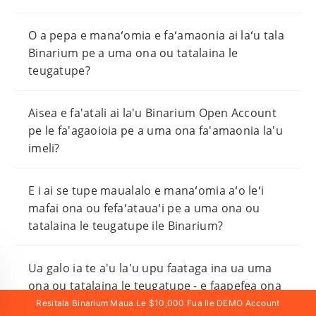
O a pepa e manaʻomia e faʻamaonia ai laʻu tala
Binarium pe a uma ona ou tatalaina le
teugatupe?
Aisea e fa'atali ai la'u Binarium Open Account
pe le fa'agaoioia pe a uma ona fa'amaonia la'u
imeli?
E i ai se tupe maualalo e manaʻomia aʻo leʻi
mafai ona ou fefaʻatauaʻi pe a uma ona ou
tatalaina le teugatupe ile Binarium?
Ua galo ia te a'u la'u upu faataga ina ua uma
ona ou tatalaina le teugatupe - e faapefea ona
ou toe maua mai ma le saogalemu?
Resitala Binarium Maua Le $10,000 Fua Ile DEMO Account