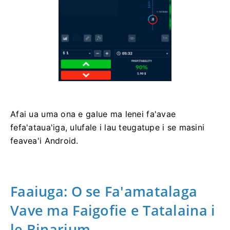
Afai ua uma ona e galue ma lenei fa'avae
fefa'ataua'iga, ulufale i lau teugatupe i se masini
feavea'i Android.
Faaiuga: O se Fa'amatalaga
Vave ma Faigofie e Tatalaina i
le Binarium