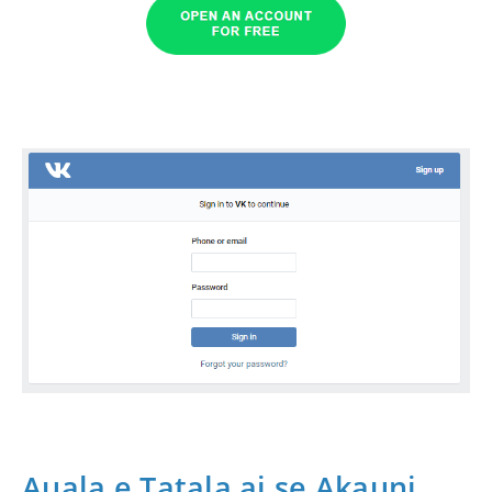
Auala e Tatala ai se Akauni