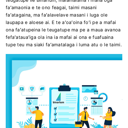
teugatupe ile Binarium, malamalama i manaʻoga
faʻamaonia e te ono feagai, taimi masani
faʻatagaina, ma faʻalavelave masani i luga ole
laupapa e aloese ai. E te aʻoaʻoina foʻi pe a mafai
ona faʻatupeina le teugatupe ma pe a maua avanoa
fefaʻatauaʻiga ola ina ia mafai ai ona e fuafuaina
tupe teu ma siaki faʻamatalaga i luma atu o le taimi.